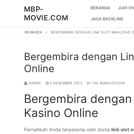
Lompat
MBP-
BERANDA
JUDI O
ke
MOVIE.COM
konten
JASA BACKLINK
BERANDA
BERGEMBIRA DENGAN LINK SLOT MAHJONG D
Bergembira dengan Lin
Online
ADMIN
5 DESEMBER 2025
TAK BERKATEGORI
Bergembira dengan 
Kasino Online
Pernahkah Anda terpesona oleh dunia
link slot