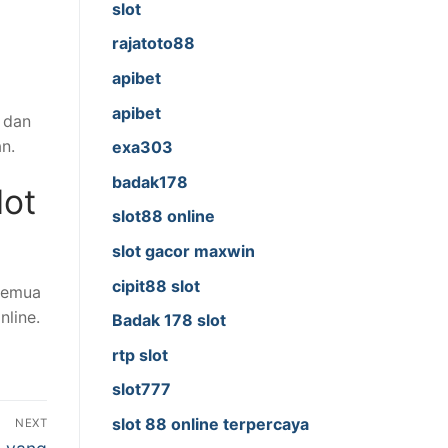
slot
rajatoto88
apibet
apibet
 dan
n.
exa303
badak178
lot
slot88 online
slot gacor maxwin
cipit88 slot
semua
nline.
Badak 178 slot
rtp slot
slot777
slot 88 online terpercaya
NEXT