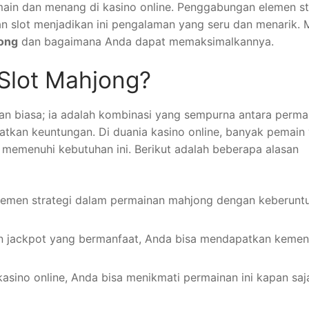
ain dan menang di kasino online. Penggabungan elemen st
slot menjadikan ini pengalaman yang seru dan menarik. 
jong
dan bagaimana Anda dapat memaksimalkannya.
Slot Mahjong?
an biasa; ia adalah kombinasi yang sempurna antara perma
kan keuntungan. Di duania kasino online, banyak pemain
memenuhi kebutuhan ini. Berikut adalah beberapa alasan
men strategi dalam permainan mahjong dengan keberunt
 jackpot yang bermanfaat, Anda bisa mendapatkan keme
sino online, Anda bisa menikmati permainan ini kapan saja