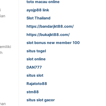
toto macau online
i
ayojp88 link
ian
Slot Thailand
https://bandarjkt88.com/
https://bukajkt88.com/
slot bonus new member 100
emiliki
situs togel
ah
slot online
DAN777
situs slot
Rajatoto88
stm88
situs slot gacor
inan