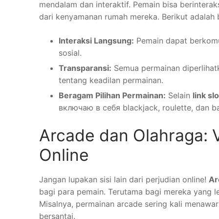
mendalam dan interaktif. Pemain bisa berintera
dari kenyamanan rumah mereka. Berikut adalah 
Interaksi Langsung:
Pemain dapat berkomun
sosial.
Transparansi:
Semua permainan diperlihatk
tentang keadilan permainan.
Beragam Pilihan Permainan:
Selain
link s
включаю в себя blackjack, roulette, dan ba
Arcade dan Olahraga: V
Online
Jangan lupakan sisi lain dari perjudian online!
Ar
bagi para pemain. Terutama bagi mereka yang leb
Misalnya, permainan arcade sering kali menawa
bersantai.