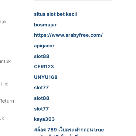
situs slot bet kecil
dak
bosmujur
https://www.arabyfree.com/
apigacor
slot88
untuk
CERI123
UNYU168
 ini
slot77
slot88
Return
slot77
uk
kaya303
สล็อต 789 เว็บตรง ฝากถอน true