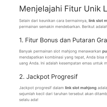
Menjelajahi Fitur Unik 
Selain dari keunikan cara bermainnya,
link slot
permainan semakin mendebarkan. Berikut adalah 
1. Fitur Bonus dan Putaran Gra
Banyak permainan slot mahjong menawarkan
pu
mendapatkan kombinasi yang tepat, Anda bisa
uang Anda. Ini adalah kesempatan emas untuk m
2. Jackpot Progresif
Jackpot progresif dalam
link slot mahjong
adala
sejumlah kecil dari taruhan tersebut akan dita
selalu ada!