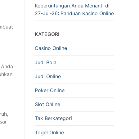
Keberuntungan Anda Menanti di
27-Jul-26: Panduan Kasino Online
embuat
KATEGORI
Casino Online
Judi Bola
t Anda
uhkan
Judi Online
Poker Online
Slot Online
ruh,
Tak Berkategori
sar
Togel Online