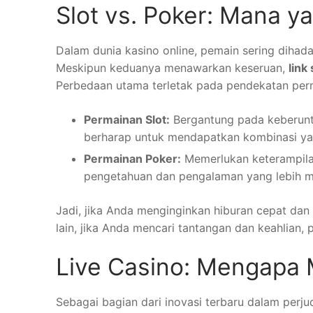
Slot vs. Poker: Mana ya
Dalam dunia kasino online, pemain sering dihad
Meskipun keduanya menawarkan keseruan,
link
Perbedaan utama terletak pada pendekatan per
Permainan Slot:
Bergantung pada keberunt
berharap untuk mendapatkan kombinasi y
Permainan Poker:
Memerlukan keterampilan
pengetahuan dan pengalaman yang lebih 
Jadi, jika Anda menginginkan hiburan cepat dan 
lain, jika Anda mencari tantangan dan keahlian, p
Live Casino: Mengapa M
Sebagai bagian dari inovasi terbaru dalam perju