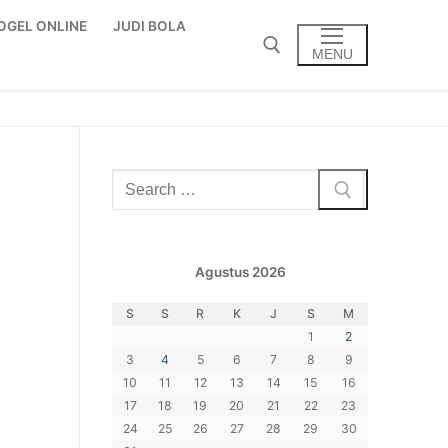
OGEL ONLINE
JUDI BOLA
MENU
Cari:
Cari:
Agustus 2026
S
S
R
K
J
S
M
1
2
3
4
5
6
7
8
9
10
11
12
13
14
15
16
17
18
19
20
21
22
23
24
25
26
27
28
29
30