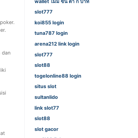
wallet ไม่มี ขั้น ต่ํา กี่ บาท
slot777
poker.
koi855 login
er.
tuna787 login
arena212 link login
n dan
slot777
slot88
iki
togelonline88 login
situs slot
isi
sultanlido
link slot77
slot88
slot gacor
at