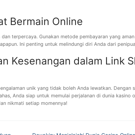
t Bermain Online
man dan terpercaya. Gunakan metode pembayaran yang aman
apapun. Ini penting untuk melindungi diri Anda dari penipua
n Kesenangan dalam Link S
ngalaman unik yang tidak boleh Anda lewatkan. Dengan 
bahas, Anda siap untuk memulai perjalanan di dunia kasino o
dan nikmati setiap momennya!
Next