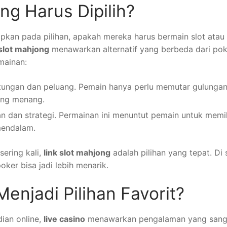
ng Harus Dipilih?
apkan pada pilihan, apakah mereka harus bermain slot atau 
 slot mahjong
menawarkan alternatif yang berbeda dari pok
mainan:
ungan dan peluang. Pemain hanya perlu memutar gulunga
ang menang.
 dan strategi. Permainan ini menuntut pemain untuk memil
mendalam.
sering kali,
link slot mahjong
adalah pilihan yang tepat. Di s
oker bisa jadi lebih menarik.
enjadi Pilihan Favorit?
dian online,
live casino
menawarkan pengalaman yang sang