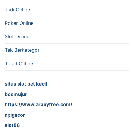
Judi Online
Poker Online
Slot Online
Tak Berkategori
Togel Online
situs slot bet kecil
bosmujur
https://www.arabyfree.com/
apigacor
slot88