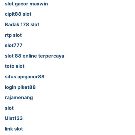
slot gacor maxwin
cipit88 slot
Badak 178 slot
rtp slot
slot777
slot 88 online terpercaya
toto slot
situs apigacor88
login piket88
rajamenang
slot
Ulat123
link slot