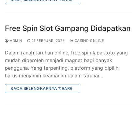
Free Spin Slot Gampang Didapatkan
ADMIN
21 FEBRUARI 2025
CASINO ONLINE
Dalam ranah taruhan online, free spin lapaktoto yang
mudah diperoleh menjadi magnet bagi banyak
pengguna. Yang terpenting, platform yang dipilih
harus menjamin keamanan dalam taruhan…
BACA SELENGKAPNYA %RARR;