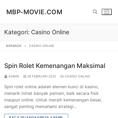
Lompat
ke
MBP-MOVIE.COM
konten
Kategori:
Casino Online
Cari:
BERANDA
CASINO ONLINE
Spin Rolet Kemenangan Maksimal
ADMIN
28 FEBRUARI 2025
CASINO ONLINE
Spin rolet online adalah elemen kunci di kasino,
menarik minat banyak pemain, baik secara fisik
maupun online. Untuk meraih kemenangan besar,
sangat penting memahami strategi…
BACA SELENGKAPNYA %RARR;