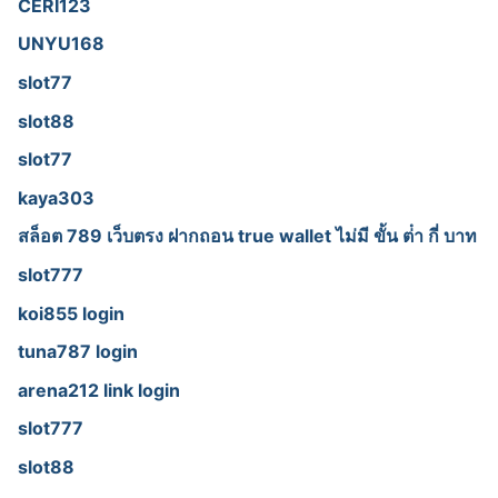
CERI123
UNYU168
slot77
slot88
slot77
kaya303
สล็อต 789 เว็บตรง ฝากถอน true wallet ไม่มี ขั้น ต่ํา กี่ บาท
slot777
koi855 login
tuna787 login
arena212 link login
slot777
slot88