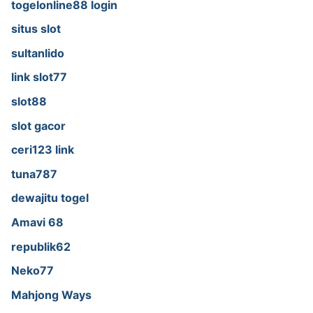
togelonline88 login
situs slot
sultanlido
link slot77
slot88
slot gacor
ceri123 link
tuna787
dewajitu togel
Amavi 68
republik62
Neko77
Mahjong Ways