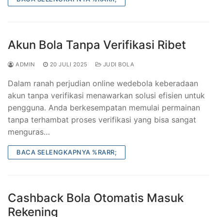
Akun Bola Tanpa Verifikasi Ribet
ADMIN
20 JULI 2025
JUDI BOLA
Dalam ranah perjudian online wedebola keberadaan
akun tanpa verifikasi menawarkan solusi efisien untuk
pengguna. Anda berkesempatan memulai permainan
tanpa terhambat proses verifikasi yang bisa sangat
menguras…
BACA SELENGKAPNYA %RARR;
Cashback Bola Otomatis Masuk
Rekening