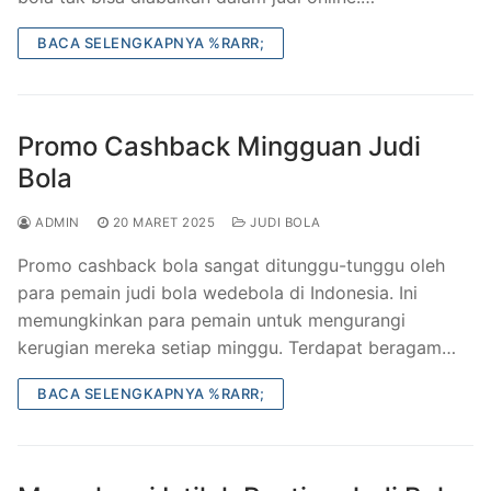
BACA SELENGKAPNYA %RARR;
Promo Cashback Mingguan Judi
Bola
ADMIN
20 MARET 2025
JUDI BOLA
Promo cashback bola sangat ditunggu-tunggu oleh
para pemain judi bola wedebola di Indonesia. Ini
memungkinkan para pemain untuk mengurangi
kerugian mereka setiap minggu. Terdapat beragam…
BACA SELENGKAPNYA %RARR;