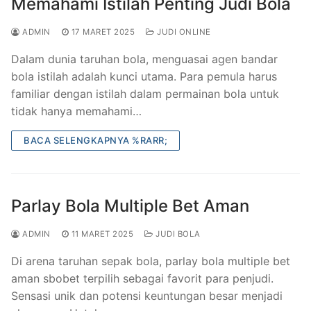
Memahami Istilah Penting Judi Bola
ADMIN
17 MARET 2025
JUDI ONLINE
Dalam dunia taruhan bola, menguasai agen bandar
bola istilah adalah kunci utama. Para pemula harus
familiar dengan istilah dalam permainan bola untuk
tidak hanya memahami…
BACA SELENGKAPNYA %RARR;
Parlay Bola Multiple Bet Aman
ADMIN
11 MARET 2025
JUDI BOLA
Di arena taruhan sepak bola, parlay bola multiple bet
aman sbobet terpilih sebagai favorit para penjudi.
Sensasi unik dan potensi keuntungan besar menjadi