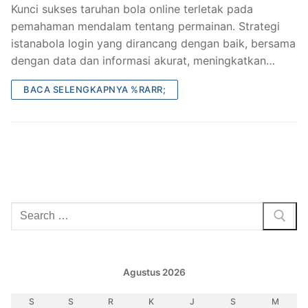
Kunci sukses taruhan bola online terletak pada
pemahaman mendalam tentang permainan. Strategi
istanabola login yang dirancang dengan baik, bersama
dengan data dan informasi akurat, meningkatkan…
BACA SELENGKAPNYA %RARR;
Cari:
Agustus 2026
S
S
R
K
J
S
M