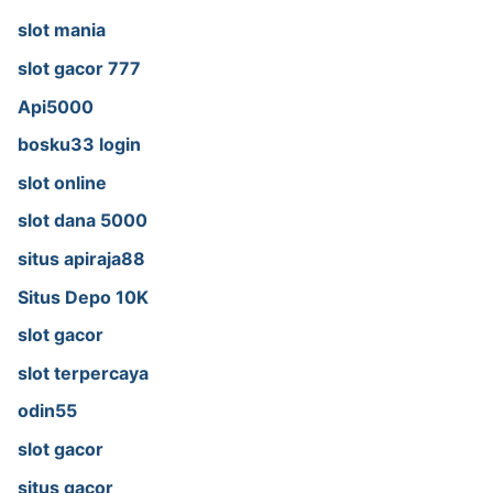
slot mania
slot gacor 777
Api5000
bosku33 login
slot online
slot dana 5000
situs apiraja88
Situs Depo 10K
slot gacor
slot terpercaya
odin55
slot gacor
situs gacor