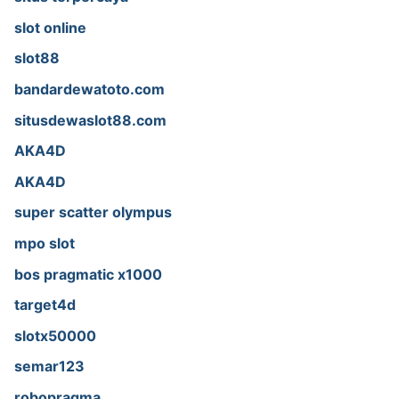
slot online
slot88
bandardewatoto.com
situsdewaslot88.com
AKA4D
AKA4D
super scatter olympus
mpo slot
bos pragmatic x1000
target4d
slotx50000
semar123
robopragma