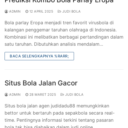
ADMIN
12 APRIL 2025
JUDI BOLA
Bola parlay Eropa menjadi tren favorit virusbola di
kalangan penggemar taruhan olahraga di Indonesia.
Kombinasi ini melibatkan berbagai pertandingan dalam
satu taruhan. Dibutuhkan analisis mendalam…
BACA SELENGKAPNYA %RARR;
Situs Bola Jalan Gacor
ADMIN
28 MARET 2025
JUDI BOLA
Situs bola jalan agen judidadu88 memungkinkan
bettor untuk bertaruh pada sepakbola secara real-
time. Pentingnya informasi terkini tentang pasaran
bola tak bisa diabaikan dalam judi online.…