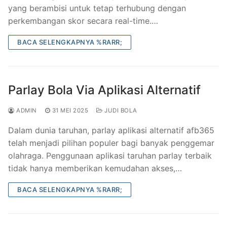
yang berambisi untuk tetap terhubung dengan
perkembangan skor secara real-time.…
BACA SELENGKAPNYA %RARR;
Parlay Bola Via Aplikasi Alternatif
ADMIN
31 MEI 2025
JUDI BOLA
Dalam dunia taruhan, parlay aplikasi alternatif afb365
telah menjadi pilihan populer bagi banyak penggemar
olahraga. Penggunaan aplikasi taruhan parlay terbaik
tidak hanya memberikan kemudahan akses,…
BACA SELENGKAPNYA %RARR;