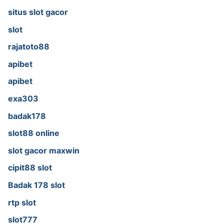
situs slot gacor
slot
rajatoto88
apibet
apibet
exa303
badak178
slot88 online
slot gacor maxwin
cipit88 slot
Badak 178 slot
rtp slot
slot777