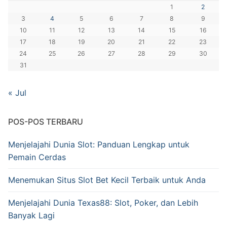
1
2
3
4
5
6
7
8
9
10
11
12
13
14
15
16
17
18
19
20
21
22
23
24
25
26
27
28
29
30
31
« Jul
POS-POS TERBARU
Menjelajahi Dunia Slot: Panduan Lengkap untuk
Pemain Cerdas
Menemukan Situs Slot Bet Kecil Terbaik untuk Anda
Menjelajahi Dunia Texas88: Slot, Poker, dan Lebih
Banyak Lagi