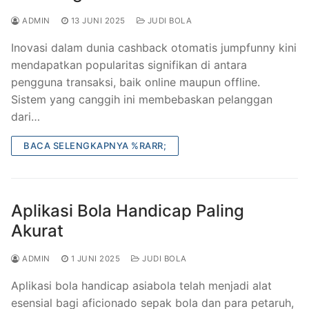
ADMIN
13 JUNI 2025
JUDI BOLA
Inovasi dalam dunia cashback otomatis jumpfunny kini
mendapatkan popularitas signifikan di antara
pengguna transaksi, baik online maupun offline.
Sistem yang canggih ini membebaskan pelanggan
dari…
BACA SELENGKAPNYA %RARR;
Aplikasi Bola Handicap Paling
Akurat
ADMIN
1 JUNI 2025
JUDI BOLA
Aplikasi bola handicap asiabola telah menjadi alat
esensial bagi aficionado sepak bola dan para petaruh,