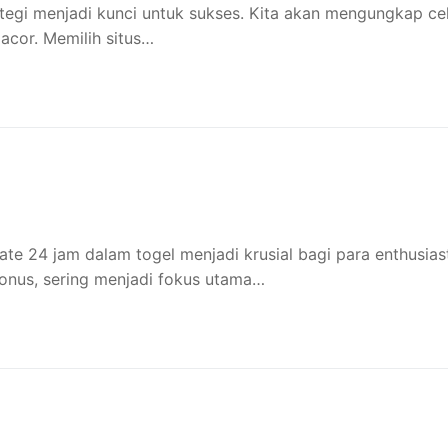
ategi menjadi kunci untuk sukses. Kita akan mengungkap ce
acor. Memilih situs…
 24 jam dalam togel menjadi krusial bagi para enthusiast
Bonus, sering menjadi fokus utama…