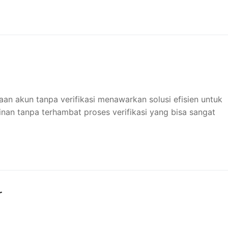
an akun tanpa verifikasi menawarkan solusi efisien untuk
n tanpa terhambat proses verifikasi yang bisa sangat
r