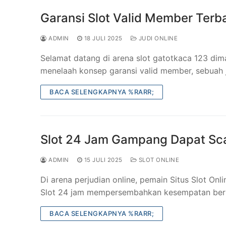
Garansi Slot Valid Member Terb
ADMIN
18 JULI 2025
JUDI ONLINE
Selamat datang di arena slot gatotkaca 123 dima
menelaah konsep garansi valid member, sebuah 
BACA SELENGKAPNYA %RARR;
Slot 24 Jam Gampang Dapat Sca
ADMIN
15 JULI 2025
SLOT ONLINE
Di arena perjudian online, pemain Situs Slot On
Slot 24 jam mempersembahkan kesempatan ber
BACA SELENGKAPNYA %RARR;