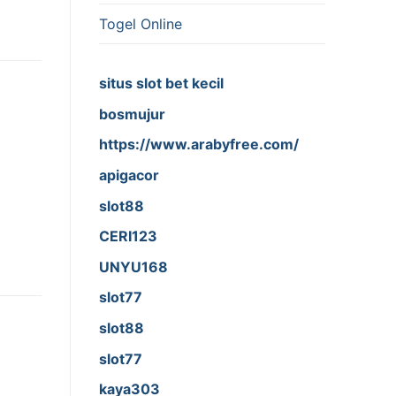
Togel Online
situs slot bet kecil
bosmujur
https://www.arabyfree.com/
apigacor
slot88
CERI123
UNYU168
slot77
slot88
slot77
kaya303