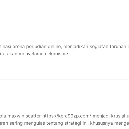
nasi arena perjudian online, menjadikan kegiatan taruhan l
, kita akan menyelami mekanisme…
ola maxwin scatter https://kera99zp.com/ menjadi krusial 
an sering mengulas tentang strategi ini, khususnya meng