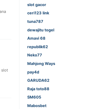
slot gacor
dana
ceri123 link
tuna787
dewajitu togel
Amavi 68
republik62
Neko77
Mahjong Ways
 slot
pay4d
GARUDA62
Raja toto88
SM605
Mabosbet