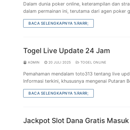
Dalam dunia poker online, keterampilan dan str
dalam permainan ini, terutama dari agen poker g
BACA SELENGKAPNYA %RARR;
Togel Live Update 24 Jam
ADMIN
20 JULI 2025
TOGEL ONLINE
Pemahaman mendalam toto313 tentang live update
Informasi terkini, khususnya mengenai Putaran 
BACA SELENGKAPNYA %RARR;
Jackpot Slot Dana Gratis Masuk