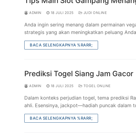
Tips Main Slot Gampang Menan
ADMIN
18 JULI 2025
JUDI ONLINE
Anda ingin sering menang dalam permainan vega1
strategis yang akan meningkatkan peluang Anda. 
BACA SELENGKAPNYA %RARR;
Prediksi Togel Siang Jam Gacor
ADMIN
18 JULI 2025
TOGEL ONLINE
Dalam konteks perjudian togel, tema prediksi Ra
ahli. Esensinya, jackpot—hadiah puncak dalam
BACA SELENGKAPNYA %RARR;