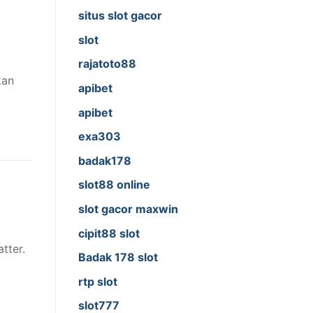
situs slot gacor
slot
rajatoto88
kan
apibet
apibet
exa303
badak178
slot88 online
slot gacor maxwin
cipit88 slot
tter.
Badak 178 slot
rtp slot
slot777