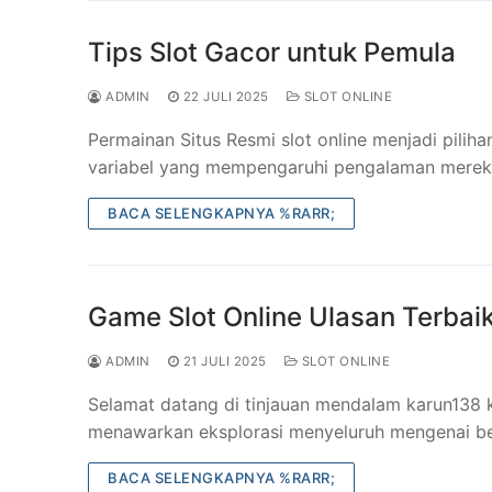
Tips Slot Gacor untuk Pemula
ADMIN
22 JULI 2025
SLOT ONLINE
Permainan Situs Resmi slot online menjadi pili
variabel yang mempengaruhi pengalaman mereka
BACA SELENGKAPNYA %RARR;
Game Slot Online Ulasan Terbai
ADMIN
21 JULI 2025
SLOT ONLINE
Selamat datang di tinjauan mendalam karun138 k
menawarkan eksplorasi menyeluruh mengenai be
BACA SELENGKAPNYA %RARR;