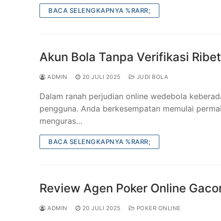
BACA SELENGKAPNYA %RARR;
Akun Bola Tanpa Verifikasi Ribet
ADMIN
20 JULI 2025
JUDI BOLA
Dalam ranah perjudian online wedebola keberada
pengguna. Anda berkesempatan memulai permaina
menguras…
BACA SELENGKAPNYA %RARR;
Review Agen Poker Online Gaco
ADMIN
20 JULI 2025
POKER ONLINE