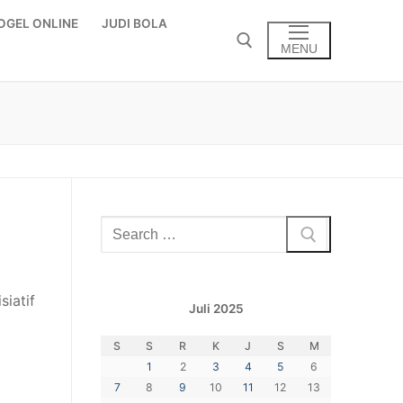
OGEL ONLINE
JUDI BOLA
MENU
Cari:
Cari:
siatif
Juli 2025
S
S
R
K
J
S
M
1
2
3
4
5
6
7
8
9
10
11
12
13