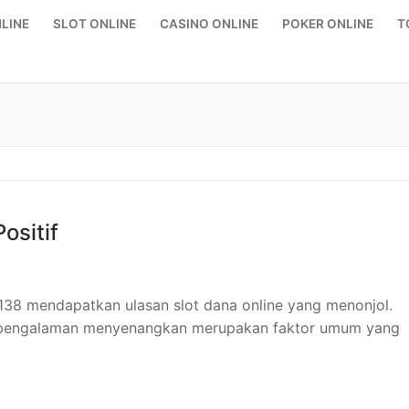
NLINE
SLOT ONLINE
CASINO ONLINE
POKER ONLINE
T
ositif
in138 mendapatkan ulasan slot dana online yang menonjol.
n, pengalaman menyenangkan merupakan faktor umum yang