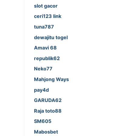
slot gacor
ceri123 link
tuna787
dewajitu togel
Amavi 68
republik62
Neko77
Mahjong Ways
pay4d
GARUDA62
Raja toto88
SM605
Mabosbet