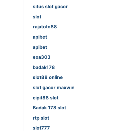
situs slot gacor
slot
rajatoto88
apibet
apibet
exa303
badak178
slot88 online
slot gacor maxwin
cipit88 slot
Badak 178 slot
rtp slot
slot777