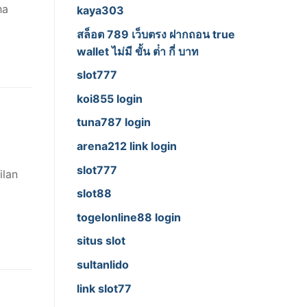
ha
kaya303
สล็อต 789 เว็บตรง ฝากถอน true
wallet ไม่มี ขั้น ต่ํา กี่ บาท
slot777
koi855 login
tuna787 login
arena212 link login
slot777
ilan
slot88
togelonline88 login
situs slot
sultanlido
link slot77