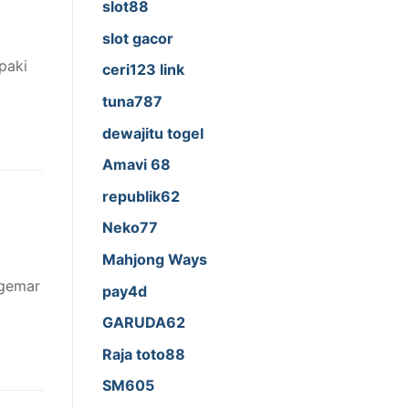
slot88
slot gacor
paki
ceri123 link
tuna787
dewajitu togel
Amavi 68
republik62
Neko77
Mahjong Ways
ggemar
pay4d
GARUDA62
Raja toto88
SM605