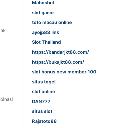
Mabosbet
slot gacor
toto macau online
pak
ayojp88 link
Slot Thailand
https://bandarjkt88.com/
https://bukajkt88.com/
slot bonus new member 100
situs togel
slot online
binasi
DAN777
situs slot
Rajatoto88