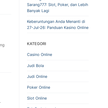
Sarang777: Slot, Poker, dan Lebih
Banyak Lagi
Keberuntungan Anda Menanti di
27-Jul-26: Panduan Kasino Online
KATEGORI
ang
Casino Online
Judi Bola
Judi Online
Poker Online
Slot Online
r