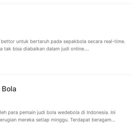
bettor untuk bertaruh pada sepakbola secara real-time.
a tak bisa diabaikan dalam judi online.…
 Bola
h para pemain judi bola wedebola di Indonesia. Ini
erugian mereka setiap minggu. Terdapat beragam…