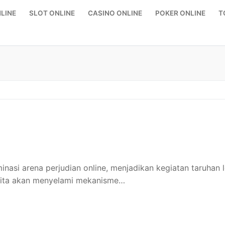
NLINE
SLOT ONLINE
CASINO ONLINE
POKER ONLINE
T
nasi arena perjudian online, menjadikan kegiatan taruhan l
, kita akan menyelami mekanisme…