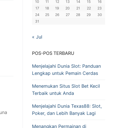
10
11
12
13
14
15
16
17
18
19
20
21
22
23
24
25
26
27
28
29
30
31
« Jul
POS-POS TERBARU
Menjelajahi Dunia Slot: Panduan
Lengkap untuk Pemain Cerdas
Menemukan Situs Slot Bet Kecil
Terbaik untuk Anda
Menjelajahi Dunia Texas88: Slot,
guna
Poker, dan Lebih Banyak Lagi
Menangkan Permainan di