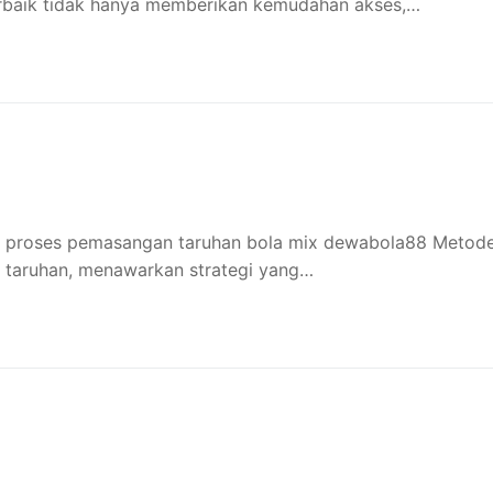
terbaik tidak hanya memberikan kemudahan akses,…
ang proses pemasangan taruhan bola mix dewabola88 Metode
t taruhan, menawarkan strategi yang…