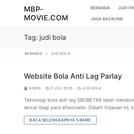
Lompat
MBP-
BERANDA
JUDI O
ke
MOVIE.COM
konten
JASA BACKLINK
Tag:
judi bola
BERANDA
JUDI BOLA
Website Bola Anti Lag Parlay
ADMIN
21 JULI 2025
JUDI BOLA
Teknologi bola anti lag SBOBET88 telah mendomi
lancar bagi para afisionado. Dalam tinjauan ini
BACA SELENGKAPNYA %RARR;