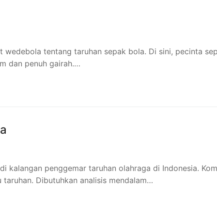
 wedebola tentang taruhan sepak bola. Di sini, pecinta se
m dan penuh gairah.…
pa
a di kalangan penggemar taruhan olahraga di Indonesia. Kom
u taruhan. Dibutuhkan analisis mendalam…