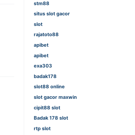
stm88
situs slot gacor
slot
rajatoto88
apibet
apibet
exa303
badak178
slot88 online
slot gacor maxwin
cipit88 slot
Badak 178 slot
rtp slot