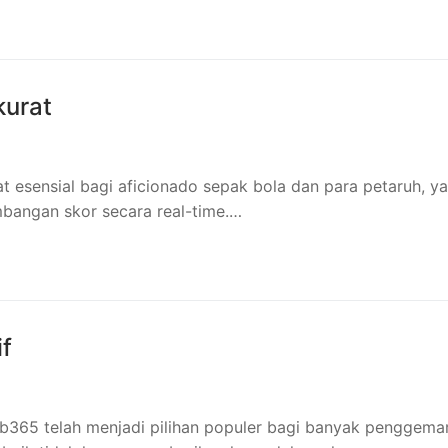
kurat
at esensial bagi aficionado sepak bola dan para petaruh, y
bangan skor secara real-time.…
if
 afb365 telah menjadi pilihan populer bagi banyak penggema