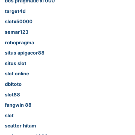
bos pragmatic x1000
target4d
slotx50000
semar123
robopragma
situs apigacor88
situs slot
slot online
dbltoto
slot88
fangwin 88
slot
scatter hitam