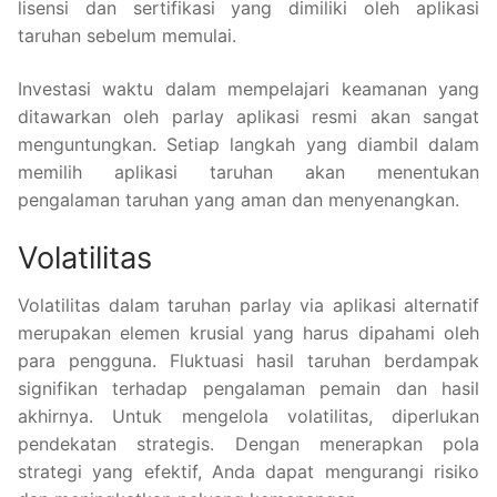
lisensi dan sertifikasi yang dimiliki oleh aplikasi
taruhan sebelum memulai.
Investasi waktu dalam mempelajari keamanan yang
ditawarkan oleh parlay aplikasi resmi akan sangat
menguntungkan. Setiap langkah yang diambil dalam
memilih aplikasi taruhan akan menentukan
pengalaman taruhan yang aman dan menyenangkan.
Volatilitas
Volatilitas dalam taruhan parlay via aplikasi alternatif
merupakan elemen krusial yang harus dipahami oleh
para pengguna. Fluktuasi hasil taruhan berdampak
signifikan terhadap pengalaman pemain dan hasil
akhirnya. Untuk mengelola volatilitas, diperlukan
pendekatan strategis. Dengan menerapkan pola
strategi yang efektif, Anda dapat mengurangi risiko