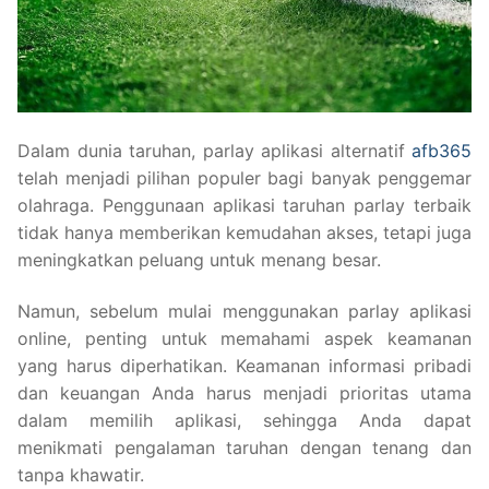
Dalam dunia taruhan, parlay aplikasi alternatif
afb365
telah menjadi pilihan populer bagi banyak penggemar
olahraga. Penggunaan aplikasi taruhan parlay terbaik
tidak hanya memberikan kemudahan akses, tetapi juga
meningkatkan peluang untuk menang besar.
Namun, sebelum mulai menggunakan parlay aplikasi
online, penting untuk memahami aspek keamanan
yang harus diperhatikan. Keamanan informasi pribadi
dan keuangan Anda harus menjadi prioritas utama
dalam memilih aplikasi, sehingga Anda dapat
menikmati pengalaman taruhan dengan tenang dan
tanpa khawatir.