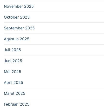
November 2025
Oktober 2025
September 2025
Agustus 2025
Juli 2025
Juni 2025
Mei 2025
April 2025
Maret 2025
Februari 2025