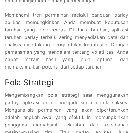
dan meningkatkan peluang kemenangan.
Memahami tren permainan melalui panduan parlay
aplikasi memungkinkan Anda membuat keputusan
taruhan yang lebih cerdas. Di dunia taruhan, aplikasi
taruhan parlay terbaik sering menyediakan data dan
analisis mendukung pengambilan keputusan. Dengan
pemahaman yang mendalam tentang volatilitas, Anda
dapat meraih hasil yang lebih optimal dan
memaksimalkan potensi dari setiap taruhan.
Pola Strategi
Mengembangkan pola strategi saat menggunakan
parlay aplikasi online menjadi kunci untuk sukses.
Menganalisis permainan yang akan dipertaruhkan
adalah langkah awal yang efektif. Ini memungkinkan
pengguna memahami kekuatan dan kelemahan
masing-masing tim. Fitur parlay aplikasi juga