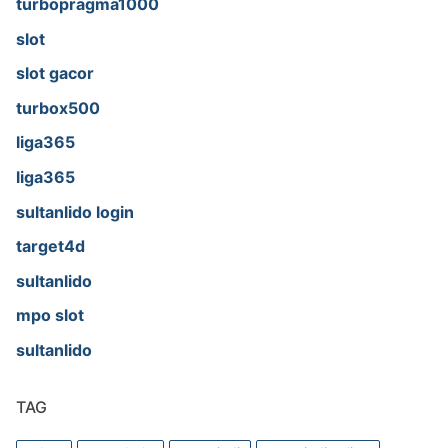
turbopragma1000
slot
slot gacor
turbox500
liga365
liga365
sultanlido login
target4d
sultanlido
mpo slot
sultanlido
TAG