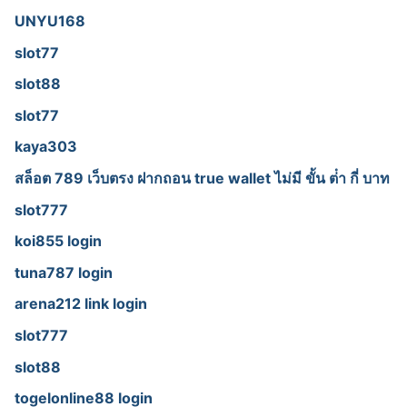
UNYU168
slot77
slot88
slot77
kaya303
สล็อต 789 เว็บตรง ฝากถอน true wallet ไม่มี ขั้น ต่ํา กี่ บาท
slot777
koi855 login
tuna787 login
arena212 link login
slot777
slot88
togelonline88 login