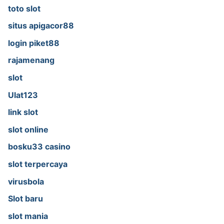
toto slot
situs apigacor88
login piket88
rajamenang
slot
Ulat123
link slot
slot online
bosku33 casino
slot terpercaya
virusbola
Slot baru
slot mania