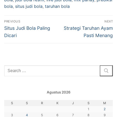
bola
,
situs judi bola
,
taruhan bola
Navigasi
PREVIOUS
NEXT
pos
Previous
Next
Situs Judi Bola Paling
Strategi Taruhan Ayam
post:
post:
Dicari
Pasti Menang
Cari:
Agustus 2026
S
S
R
K
J
S
M
1
2
3
4
5
6
7
8
9