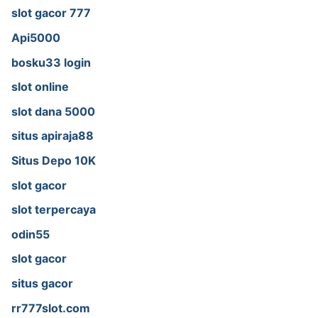
slot gacor 777
Api5000
bosku33 login
slot online
slot dana 5000
situs apiraja88
Situs Depo 10K
slot gacor
slot terpercaya
odin55
slot gacor
situs gacor
rr777slot.com