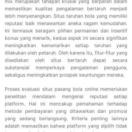
mix merupakan tahapan krusial yang berperan dalam
memastikan kualitas pengalaman bertaruh menjadi
lebih menyenangkan. Situs taruhan bola yang memiliki
reputasi baik menawarkan aneka ragam kemudahan.
Ini termasuk beragam pilihan permainan dan insentif
bonus yang menarik, kedua aspek ini secara signifikan
meningkatkan kemenarikan setiap taruhan yang
dilakukan oleh petaruh. Oleh karena itu, fitur-fitur yang
disediakan oleh situs bertaruh dapat secara
substansial memperkaya pengalaman pengguna,
sekaligus meningkatkan prospek keuntungan mereka.
Proses evaluasi situs pasang bola online memerlukan
penelitian mendalam mengenai reputasi setiap
platform. Hal ini mencakup pemahaman terhadap
metode pembayaran yang ditawarkan dan promosi
yang sedang berlangsung. Kriteria penting lainnya
adalah memastikan bahwa platform yang dipilih tidak