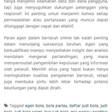
hanya menjamin keamanan data dan dana pengguna,
tapi juga menyuguhkan dukungan pelanggan yang
responsif. Ini penting untuk menjamin bahwa setiap
permasalahan atau pertanyaan yang muncul dapat
ditanggapi dengan cepat dan efektif.
Peran agen dalam bertaruh online tak kalah penting
dalam menunjang suksesnya taruhan. Agen yang
berkualifikasi mampu menyediakan insight dan analisis
mendalam mengenai pertandingan, yang mana
mempermudah pengambilan keputusan yang informasi
oleh petaruh. Memilih situs yang tepat bukan hanya
meningkatkan kualitas pengalaman bertaruh, tetapi
juga membuka pintu lebih lebar terhadap potensi
keuntungan yang dapat diraih.
Tagged
agen bola
,
bola parlay
,
daftar judi bola
,
judi
bola
,
judi bola resmi
,
live judi bola
,
mix parlay
,
prediksi