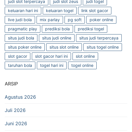
judi slot terpercaya
judi slot zeus
judi togel
keluaran hari ini
keluaran togel
link slot gacor
live judi bola
mix parlay
pg soft
poker online
pragmatic play
prediksi bola
prediksi togel
situs judi bola
situs judi online
situs judi terpercaya
situs poker online
situs slot online
situs togel online
slot gacor
slot gacor hari ini
slot online
taruhan bola
togel hari ini
togel online
ARSIP
Agustus 2026
Juli 2026
Juni 2026