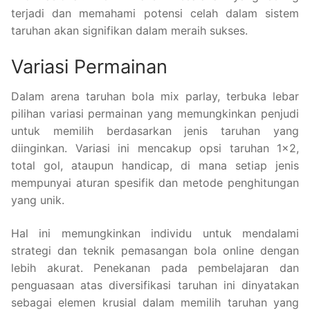
terjadi dan memahami potensi celah dalam sistem
taruhan akan signifikan dalam meraih sukses.
Variasi Permainan
Dalam arena taruhan bola mix parlay, terbuka lebar
pilihan variasi permainan yang memungkinkan penjudi
untuk memilih berdasarkan jenis taruhan yang
diinginkan. Variasi ini mencakup opsi taruhan 1×2,
total gol, ataupun handicap, di mana setiap jenis
mempunyai aturan spesifik dan metode penghitungan
yang unik.
Hal ini memungkinkan individu untuk mendalami
strategi dan teknik pemasangan bola online dengan
lebih akurat. Penekanan pada pembelajaran dan
penguasaan atas diversifikasi taruhan ini dinyatakan
sebagai elemen krusial dalam memilih taruhan yang