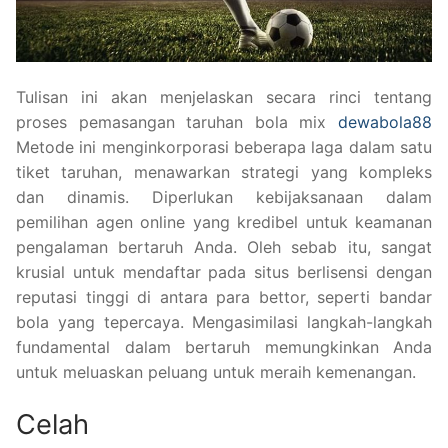
Tulisan ini akan menjelaskan secara rinci tentang
proses pemasangan taruhan bola mix
dewabola88
Metode ini menginkorporasi beberapa laga dalam satu
tiket taruhan, menawarkan strategi yang kompleks
dan dinamis. Diperlukan kebijaksanaan dalam
pemilihan agen online yang kredibel untuk keamanan
pengalaman bertaruh Anda. Oleh sebab itu, sangat
krusial untuk mendaftar pada situs berlisensi dengan
reputasi tinggi di antara para bettor, seperti bandar
bola yang tepercaya. Mengasimilasi langkah-langkah
fundamental dalam bertaruh memungkinkan Anda
untuk meluaskan peluang untuk meraih kemenangan.
Celah