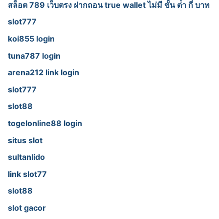
สล็อต 789 เว็บตรง ฝากถอน true wallet ไม่มี ขั้น ต่ํา กี่ บาท
slot777
koi855 login
tuna787 login
arena212 link login
slot777
slot88
togelonline88 login
situs slot
sultanlido
link slot77
slot88
slot gacor