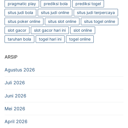
pragmatic play
prediksi bola
prediksi togel
situs judi bola
situs judi online
situs judi terpercaya
situs poker online
situs slot online
situs togel online
slot gacor
slot gacor hari ini
slot online
taruhan bola
togel hari ini
togel online
ARSIP
Agustus 2026
Juli 2026
Juni 2026
Mei 2026
April 2026