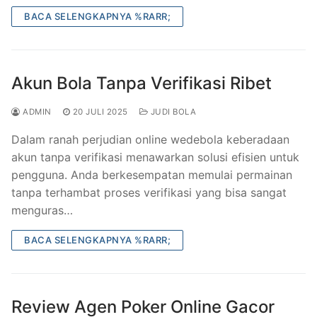
BACA SELENGKAPNYA %RARR;
Akun Bola Tanpa Verifikasi Ribet
ADMIN
20 JULI 2025
JUDI BOLA
Dalam ranah perjudian online wedebola keberadaan
akun tanpa verifikasi menawarkan solusi efisien untuk
pengguna. Anda berkesempatan memulai permainan
tanpa terhambat proses verifikasi yang bisa sangat
menguras…
BACA SELENGKAPNYA %RARR;
Review Agen Poker Online Gacor