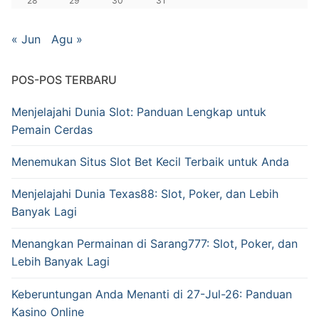
28
29
30
31
« Jun
Agu »
POS-POS TERBARU
Menjelajahi Dunia Slot: Panduan Lengkap untuk
Pemain Cerdas
Menemukan Situs Slot Bet Kecil Terbaik untuk Anda
Menjelajahi Dunia Texas88: Slot, Poker, dan Lebih
Banyak Lagi
Menangkan Permainan di Sarang777: Slot, Poker, dan
Lebih Banyak Lagi
Keberuntungan Anda Menanti di 27-Jul-26: Panduan
Kasino Online