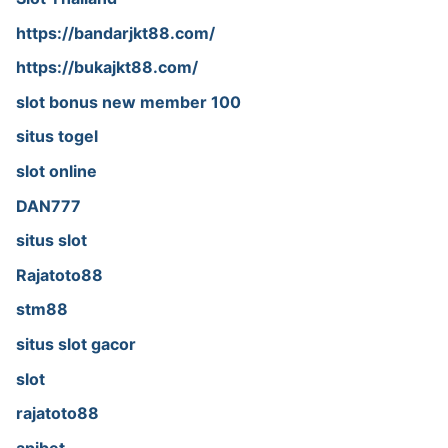
https://bandarjkt88.com/
https://bukajkt88.com/
slot bonus new member 100
situs togel
slot online
DAN777
situs slot
Rajatoto88
stm88
situs slot gacor
slot
rajatoto88
apibet