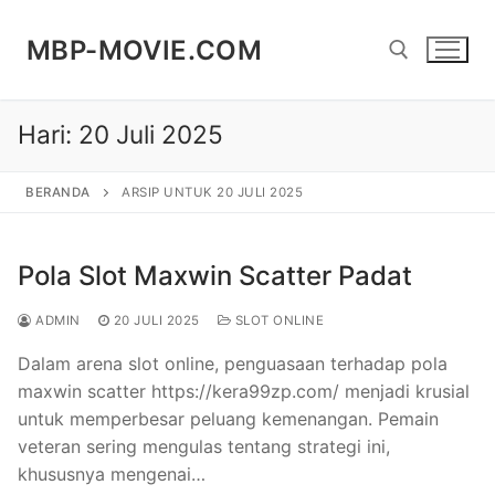
Lompat
ke
MBP-MOVIE.COM
konten
Hari:
20 Juli 2025
Cari:
BERANDA
ARSIP UNTUK 20 JULI 2025
Pola Slot Maxwin Scatter Padat
ADMIN
20 JULI 2025
SLOT ONLINE
Dalam arena slot online, penguasaan terhadap pola
maxwin scatter https://kera99zp.com/ menjadi krusial
untuk memperbesar peluang kemenangan. Pemain
veteran sering mengulas tentang strategi ini,
khususnya mengenai…