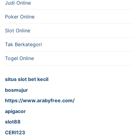
Judi Online
Poker Online
Slot Online
Tak Berkategori
Togel Online
situs slot bet kecil
bosmujur
https://www.arabyfree.com/
apigacor
slot88
CERI123