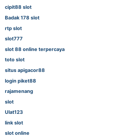
cipit88 slot
Badak 178 slot
rtp slot
slot777
slot 88 online terpercaya
toto slot
situs apigacor88
login piket88
rajamenang
slot
Ulat123
link slot
slot online