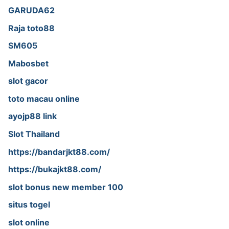
GARUDA62
Raja toto88
SM605
Mabosbet
slot gacor
toto macau online
ayojp88 link
Slot Thailand
https://bandarjkt88.com/
https://bukajkt88.com/
slot bonus new member 100
situs togel
slot online