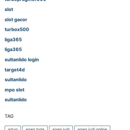
slot
slot gacor
turbox500
liga365
liga365
sultanlido login
target4d
sultanlido
mpo slot
sultanlido
TAG
aduq
agen bola
agen judi
agen judi online