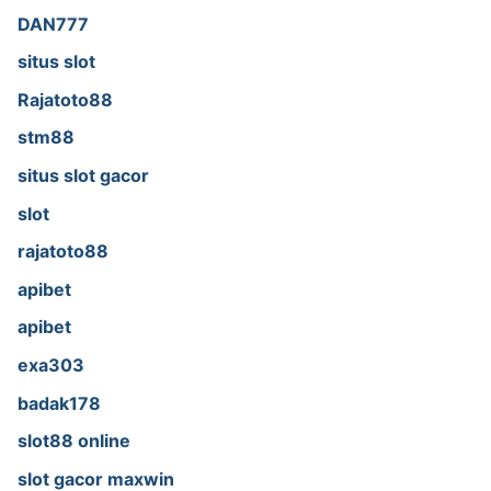
DAN777
situs slot
Rajatoto88
stm88
situs slot gacor
slot
rajatoto88
apibet
apibet
exa303
badak178
slot88 online
slot gacor maxwin