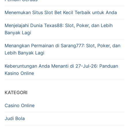
Menemukan Situs Slot Bet Kecil Terbaik untuk Anda
Menjelajahi Dunia Texas88: Slot, Poker, dan Lebih
Banyak Lagi
Menangkan Permainan di Sarang777: Slot, Poker, dan
Lebih Banyak Lagi
Keberuntungan Anda Menanti di 27-Jul-26: Panduan
Kasino Online
KATEGORI
Casino Online
Judi Bola