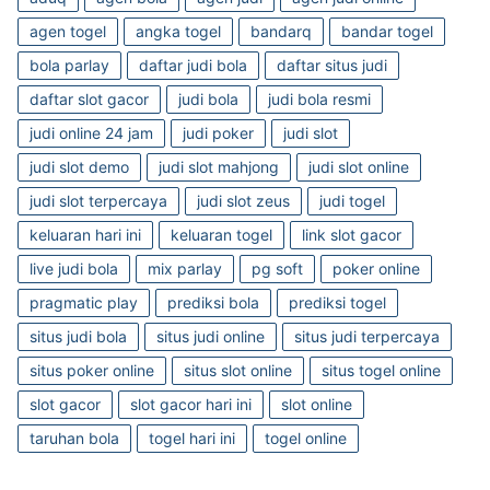
agen togel
angka togel
bandarq
bandar togel
bola parlay
daftar judi bola
daftar situs judi
daftar slot gacor
judi bola
judi bola resmi
judi online 24 jam
judi poker
judi slot
judi slot demo
judi slot mahjong
judi slot online
judi slot terpercaya
judi slot zeus
judi togel
keluaran hari ini
keluaran togel
link slot gacor
live judi bola
mix parlay
pg soft
poker online
pragmatic play
prediksi bola
prediksi togel
situs judi bola
situs judi online
situs judi terpercaya
situs poker online
situs slot online
situs togel online
slot gacor
slot gacor hari ini
slot online
taruhan bola
togel hari ini
togel online