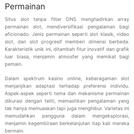
Permainan
Situs slot tanpa filter DNS menghadirkan array
permainan slot, mendiversifikasi pengalaman bagi
aficionado. Jenis permainan seperti slot klasik, video
slot, dan slot progresif memberi dimensi berbeda.
Karakteristik unik ini, ditambah fitur inovatif dan grafik
luar biasa, menjamin atmosfer yang memikat bagi
pemain.
Dalam spektrum kasino online, keberagaman slot
menjanjikan adaptasi terhadap preferensi individu.
Aspek-aspek seperti tema dan mekanisme permainan
dikurasi dengan teliti, memastikan pengalaman yang
tak hanya memuaskan tapi juga menghibur. Varietas ini
memudahkan pengguna dalam mengeksplorasi,
menjamin kegembiraan berkelanjutan tiap kali mereka
bermain.