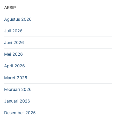
ARSIP
Agustus 2026
Juli 2026
Juni 2026
Mei 2026
April 2026
Maret 2026
Februari 2026
Januari 2026
Desember 2025