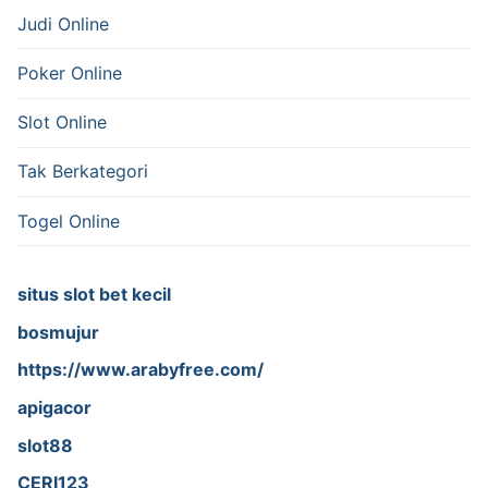
Judi Online
Poker Online
Slot Online
Tak Berkategori
Togel Online
situs slot bet kecil
bosmujur
https://www.arabyfree.com/
apigacor
slot88
CERI123