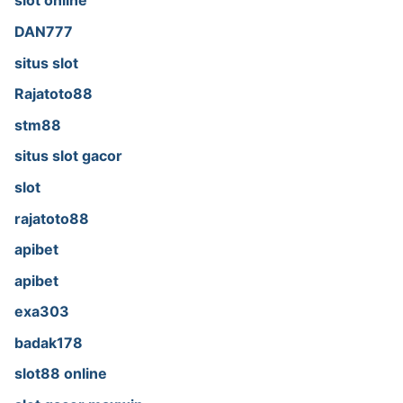
slot online
DAN777
situs slot
Rajatoto88
stm88
situs slot gacor
slot
rajatoto88
apibet
apibet
exa303
badak178
slot88 online