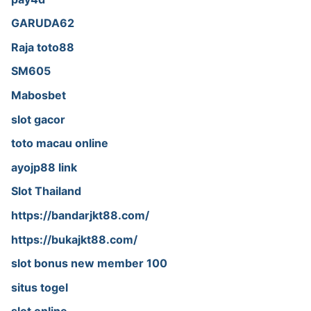
GARUDA62
Raja toto88
SM605
Mabosbet
slot gacor
toto macau online
ayojp88 link
Slot Thailand
https://bandarjkt88.com/
https://bukajkt88.com/
slot bonus new member 100
situs togel