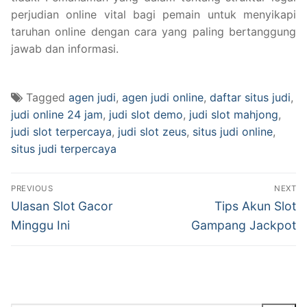
perjudian online vital bagi pemain untuk menyikapi
taruhan online dengan cara yang paling bertanggung
jawab dan informasi.
Tagged
agen judi
,
agen judi online
,
daftar situs judi
,
judi online 24 jam
,
judi slot demo
,
judi slot mahjong
,
judi slot terpercaya
,
judi slot zeus
,
situs judi online
,
situs judi terpercaya
Navigasi
PREVIOUS
NEXT
pos
Previous
Next
Ulasan Slot Gacor
Tips Akun Slot
post:
post:
Minggu Ini
Gampang Jackpot