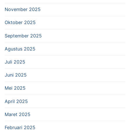
November 2025
Oktober 2025
September 2025
Agustus 2025
Juli 2025
Juni 2025
Mei 2025
April 2025
Maret 2025
Februari 2025