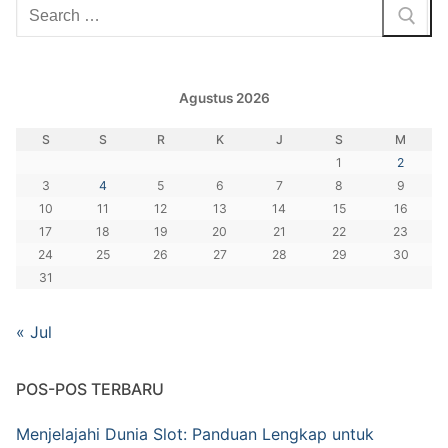
Cari:
Agustus 2026
S
S
R
K
J
S
M
1
2
3
4
5
6
7
8
9
10
11
12
13
14
15
16
17
18
19
20
21
22
23
24
25
26
27
28
29
30
31
« Jul
POS-POS TERBARU
Menjelajahi Dunia Slot: Panduan Lengkap untuk