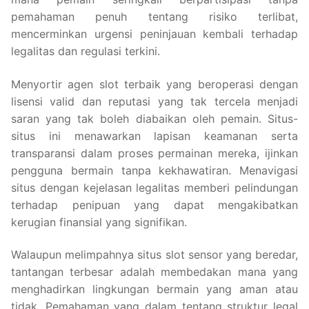
pemahaman penuh tentang risiko terlibat,
mencerminkan urgensi peninjauan kembali terhadap
legalitas dan regulasi terkini.
Menyortir agen slot terbaik yang beroperasi dengan
lisensi valid dan reputasi yang tak tercela menjadi
saran yang tak boleh diabaikan oleh pemain. Situs-
situs ini menawarkan lapisan keamanan serta
transparansi dalam proses permainan mereka, ijinkan
pengguna bermain tanpa kekhawatiran. Menavigasi
situs dengan kejelasan legalitas memberi pelindungan
terhadap penipuan yang dapat mengakibatkan
kerugian finansial yang signifikan.
Walaupun melimpahnya situs slot sensor yang beredar,
tantangan terbesar adalah membedakan mana yang
menghadirkan lingkungan bermain yang aman atau
tidak. Pemahaman yang dalam tentang struktur legal