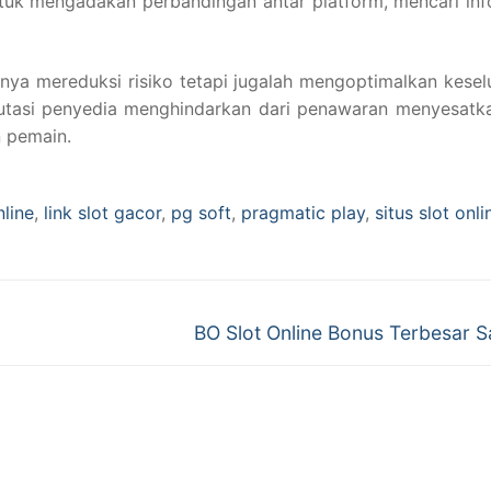
uk mengadakan perbandingan antar platform, mencari inf
nya mereduksi risiko tetapi jugalah mengoptimalkan kesel
utasi penyedia menghindarkan dari penawaran menyesatk
n pemain.
nline
,
link slot gacor
,
pg soft
,
pragmatic play
,
situs slot onli
Next
BO Slot Online Bonus Terbesar Sa
post: