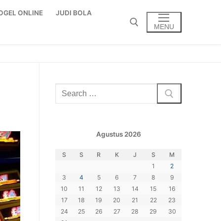
OGEL ONLINE
JUDI BOLA
MENU
Cari:
Cari:
Agustus 2026
S
S
R
K
J
S
M
1
2
3
4
5
6
7
8
9
10
11
12
13
14
15
16
17
18
19
20
21
22
23
24
25
26
27
28
29
30