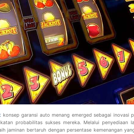
t
konsep garansi auto menang emerged sebagai inovasi p
gkatan probabilitas sukses mereka. Melalui penyediaan l
raih jaminan bertaruh dengan persentase kemenangan yang