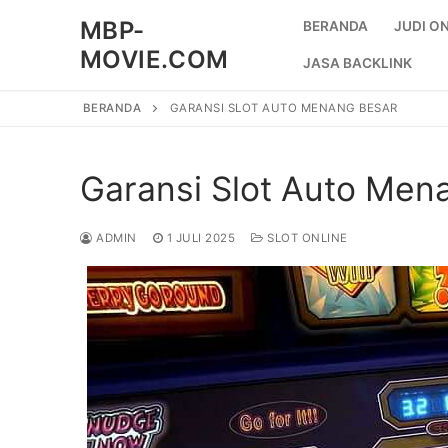
Lompat
MBP-
BERANDA
JUDI O
ke
MOVIE.COM
konten
JASA BACKLINK
BERANDA
GARANSI SLOT AUTO MENANG BESAR
Garansi Slot Auto Men
ADMIN
1 JULI 2025
SLOT ONLINE