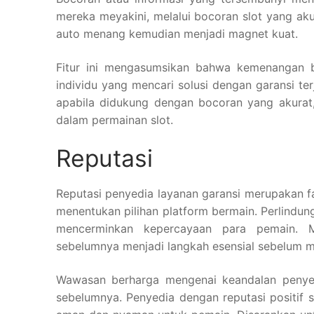
mereka meyakini, melalui bocoran slot yang aku
auto menang kemudian menjadi magnet kuat.
Fitur ini mengasumsikan bahwa kemenangan b
individu yang mencari solusi dengan garansi ter
apabila didukung dengan bocoran yang akura
dalam permainan slot.
Reputasi
Reputasi penyedia layanan garansi merupakan fa
menentukan pilihan platform bermain. Perlindun
mencerminkan kepercayaan para pemain. M
sebelumnya menjadi langkah esensial sebelum m
Wawasan berharga mengenai keandalan penyedi
sebelumnya. Penyedia dengan reputasi positif