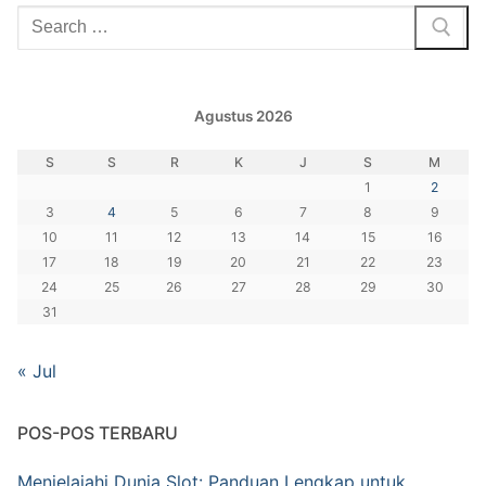
Cari:
Agustus 2026
S
S
R
K
J
S
M
1
2
3
4
5
6
7
8
9
10
11
12
13
14
15
16
17
18
19
20
21
22
23
24
25
26
27
28
29
30
31
« Jul
POS-POS TERBARU
Menjelajahi Dunia Slot: Panduan Lengkap untuk