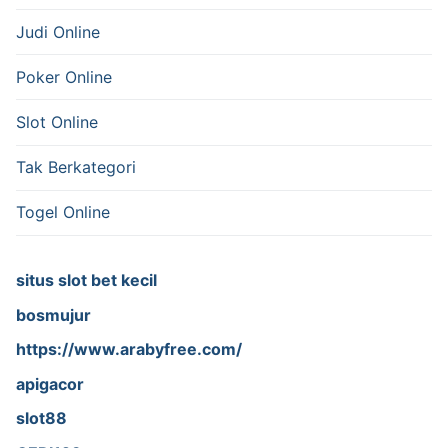
Judi Online
Poker Online
Slot Online
Tak Berkategori
Togel Online
situs slot bet kecil
bosmujur
https://www.arabyfree.com/
apigacor
slot88