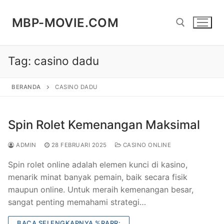
Lompat
ke
MBP-MOVIE.COM
konten
Tag:
casino dadu
Cari:
BERANDA
CASINO DADU
Spin Rolet Kemenangan Maksimal
ADMIN
28 FEBRUARI 2025
CASINO ONLINE
Spin rolet online adalah elemen kunci di kasino,
menarik minat banyak pemain, baik secara fisik
maupun online. Untuk meraih kemenangan besar,
sangat penting memahami strategi…
BACA SELENGKAPNYA %RARR;