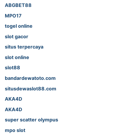
ABGBET88
MPO17
togel online
slot gacor
situs terpercaya
slot online
slot88
bandardewatoto.com
situsdewaslot88.com
AKA4D
AKA4D
super scatter olympus
mpo slot