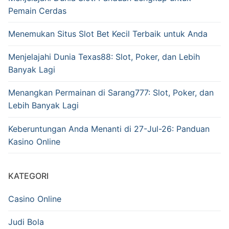
Pemain Cerdas
Menemukan Situs Slot Bet Kecil Terbaik untuk Anda
Menjelajahi Dunia Texas88: Slot, Poker, dan Lebih
Banyak Lagi
Menangkan Permainan di Sarang777: Slot, Poker, dan
Lebih Banyak Lagi
Keberuntungan Anda Menanti di 27-Jul-26: Panduan
Kasino Online
KATEGORI
Casino Online
Judi Bola