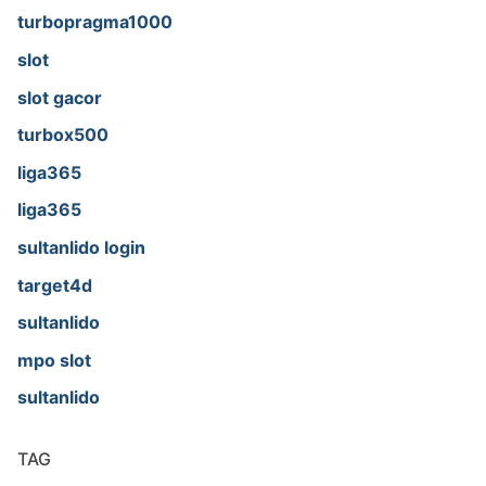
turbopragma1000
slot
slot gacor
turbox500
liga365
liga365
sultanlido login
target4d
sultanlido
mpo slot
sultanlido
TAG