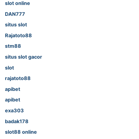
slot online
DAN777
situs slot
Rajatoto88
stm88
situs slot gacor
slot
rajatoto88
apibet
apibet
exa303
badak178
slot88 online