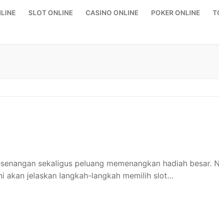
NLINE
SLOT ONLINE
CASINO ONLINE
POKER ONLINE
T
esenangan sekaligus peluang memenangkan hadiah besar. 
ini akan jelaskan langkah-langkah memilih slot…