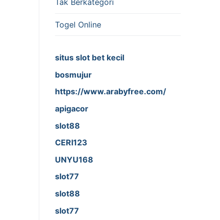
Tak Berkategori
Togel Online
situs slot bet kecil
bosmujur
https://www.arabyfree.com/
apigacor
slot88
CERI123
UNYU168
slot77
slot88
slot77