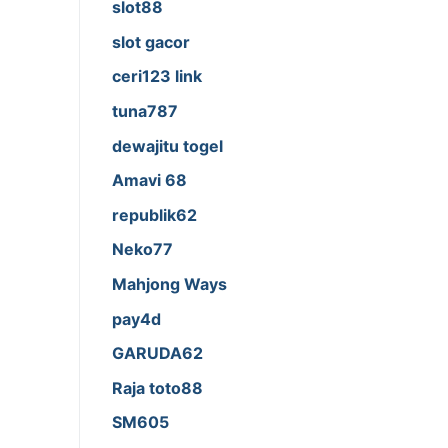
slot88
slot gacor
ceri123 link
tuna787
dewajitu togel
Amavi 68
republik62
Neko77
Mahjong Ways
pay4d
GARUDA62
Raja toto88
SM605