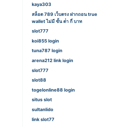
kaya303
สล็อต 789 เว็บตรง ฝากถอน true
wallet ไม่มี ขั้น ต่ํา กี่ บาท
slot777
koi855 login
tuna787 login
arena212 link login
slot777
slot88
togelonline88 login
situs slot
sultanlido
link slot77