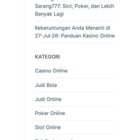
Sarang777: Slot, Poker, dan Lebih
Banyak Lagi
Keberuntungan Anda Menanti di
27-Jul-26: Panduan Kasino Online
KATEGORI
Casino Online
Judi Bola
Judi Online
Poker Online
Slot Online