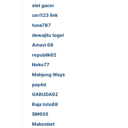
slot gacor
ceri123 link
tuna787
dewajitu togel
Amavi 68
republik62
Neko77
Mahjong Ways
pay4d
GARUDA62
Raja toto88
SM605
Mabosbet