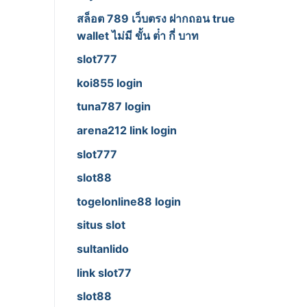
สล็อต 789 เว็บตรง ฝากถอน true
wallet ไม่มี ขั้น ต่ํา กี่ บาท
slot777
koi855 login
tuna787 login
arena212 link login
slot777
slot88
togelonline88 login
situs slot
sultanlido
link slot77
slot88