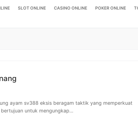
NLINE
SLOT ONLINE
CASINO ONLINE
POKER ONLINE
T
enang
abung ayam sv388 eksis beragam taktik yang memperkuat
ini bertujuan untuk mengungkap…