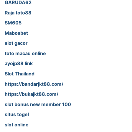
GARUDA62
Raja toto88
SM605
Mabosbet
slot gacor
toto macau online
ayojp88 link
Slot Thailand
https://bandarjkt88.com/
https://bukajkt88.com/
slot bonus new member 100
situs togel
slot online