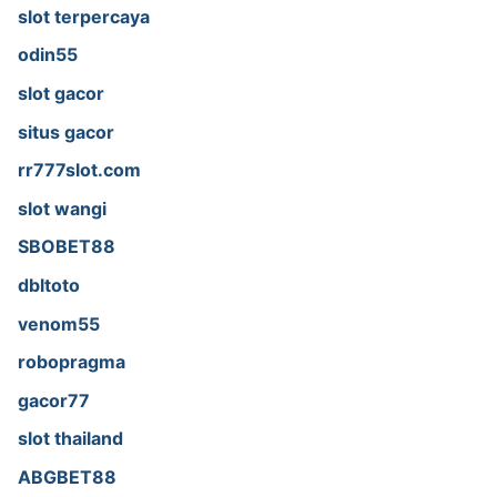
slot terpercaya
odin55
slot gacor
situs gacor
rr777slot.com
slot wangi
SBOBET88
dbltoto
venom55
robopragma
gacor77
slot thailand
ABGBET88