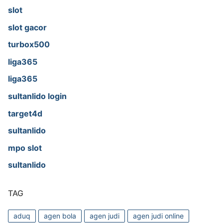
slot
slot gacor
turbox500
liga365
liga365
sultanlido login
target4d
sultanlido
mpo slot
sultanlido
TAG
aduq
agen bola
agen judi
agen judi online