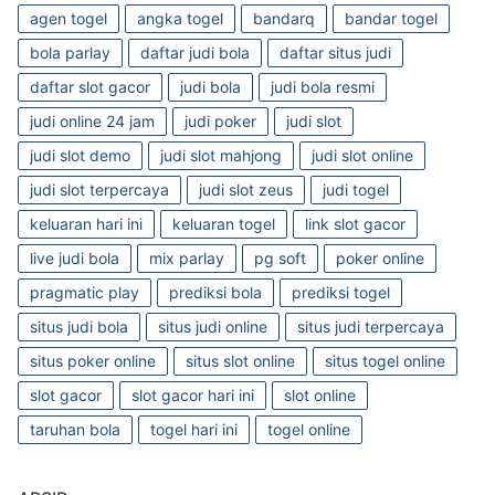
agen togel
angka togel
bandarq
bandar togel
bola parlay
daftar judi bola
daftar situs judi
daftar slot gacor
judi bola
judi bola resmi
judi online 24 jam
judi poker
judi slot
judi slot demo
judi slot mahjong
judi slot online
judi slot terpercaya
judi slot zeus
judi togel
keluaran hari ini
keluaran togel
link slot gacor
live judi bola
mix parlay
pg soft
poker online
pragmatic play
prediksi bola
prediksi togel
situs judi bola
situs judi online
situs judi terpercaya
situs poker online
situs slot online
situs togel online
slot gacor
slot gacor hari ini
slot online
taruhan bola
togel hari ini
togel online