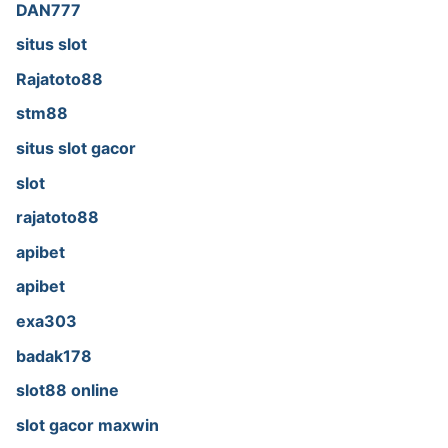
DAN777
situs slot
Rajatoto88
stm88
situs slot gacor
slot
rajatoto88
apibet
apibet
exa303
badak178
slot88 online
slot gacor maxwin