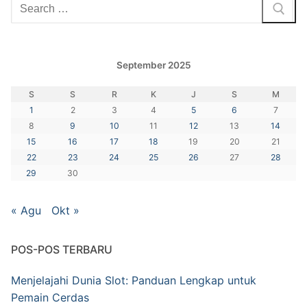
Cari:
September 2025
S
S
R
K
J
S
M
1
2
3
4
5
6
7
8
9
10
11
12
13
14
15
16
17
18
19
20
21
22
23
24
25
26
27
28
29
30
« Agu
Okt »
POS-POS TERBARU
Menjelajahi Dunia Slot: Panduan Lengkap untuk
Pemain Cerdas