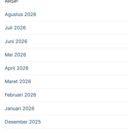
ARSIP
Agustus 2026
Juli 2026
Juni 2026
Mei 2026
April 2026
Maret 2026
Februari 2026
Januari 2026
Desember 2025