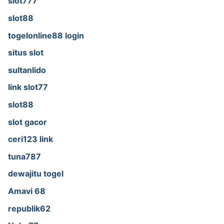
slot777
slot88
togelonline88 login
situs slot
sultanlido
link slot77
slot88
slot gacor
ceri123 link
tuna787
dewajitu togel
Amavi 68
republik62