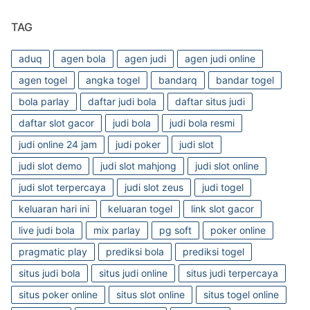
TAG
aduq
agen bola
agen judi
agen judi online
agen togel
angka togel
bandarq
bandar togel
bola parlay
daftar judi bola
daftar situs judi
daftar slot gacor
judi bola
judi bola resmi
judi online 24 jam
judi poker
judi slot
judi slot demo
judi slot mahjong
judi slot online
judi slot terpercaya
judi slot zeus
judi togel
keluaran hari ini
keluaran togel
link slot gacor
live judi bola
mix parlay
pg soft
poker online
pragmatic play
prediksi bola
prediksi togel
situs judi bola
situs judi online
situs judi terpercaya
situs poker online
situs slot online
situs togel online