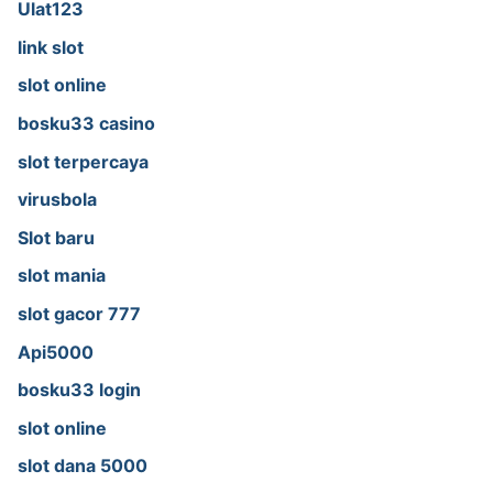
Ulat123
link slot
slot online
bosku33 casino
slot terpercaya
virusbola
Slot baru
slot mania
slot gacor 777
Api5000
bosku33 login
slot online
slot dana 5000