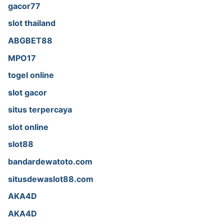
gacor77
slot thailand
ABGBET88
MPO17
togel online
slot gacor
situs terpercaya
slot online
slot88
bandardewatoto.com
situsdewaslot88.com
AKA4D
AKA4D