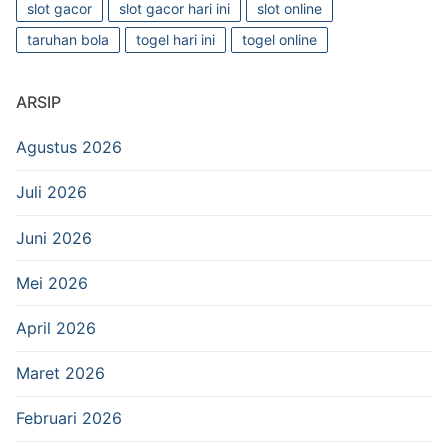
slot gacor
slot gacor hari ini
slot online
taruhan bola
togel hari ini
togel online
ARSIP
Agustus 2026
Juli 2026
Juni 2026
Mei 2026
April 2026
Maret 2026
Februari 2026