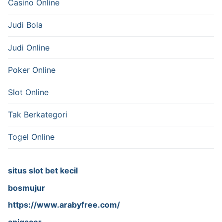
Casino Online
Judi Bola
Judi Online
Poker Online
Slot Online
Tak Berkategori
Togel Online
situs slot bet kecil
bosmujur
https://www.arabyfree.com/
apigacor