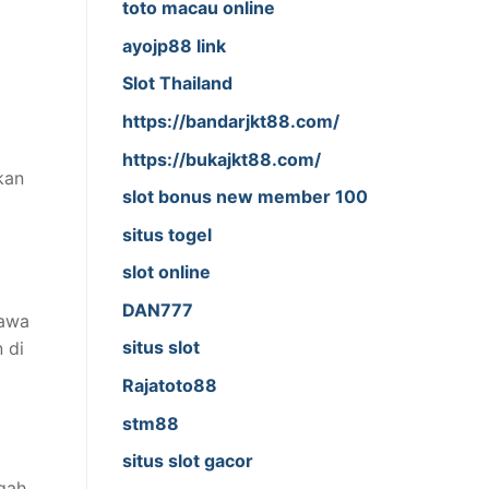
toto macau online
ayojp88 link
Slot Thailand
https://bandarjkt88.com/
https://bukajkt88.com/
kan
slot bonus new member 100
situs togel
slot online
DAN777
bawa
situs slot
 di
Rajatoto88
stm88
situs slot gacor
gah