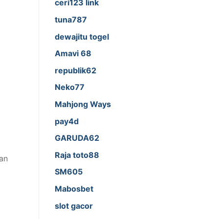
ceri123 link
tuna787
dewajitu togel
Amavi 68
republik62
Neko77
Mahjong Ways
pay4d
GARUDA62
Raja toto88
an
SM605
Mabosbet
slot gacor