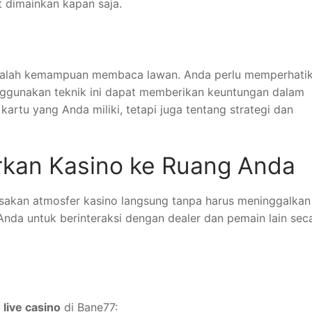
 dimainkan kapan saja.
adalah kemampuan membaca lawan. Anda perlu memperhati
nggunakan teknik ini dapat memberikan keuntungan dalam
artu yang Anda miliki, tetapi juga tentang strategi dan
rkan Kasino ke Ruang Anda
sakan atmosfer kasino langsung tanpa harus meninggalkan
da untuk berinteraksi dengan dealer dan pemain lain sec
n
live casino
di Bane77: