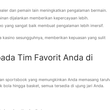
ealer dan pemain lain meningkatkan pengalaman bermain.
ainan dijalankan memberikan kepercayaan lebih.
ideo yang sangat baik membuat pengalaman lebih imersif.
 kasino sesungguhnya, memberikan kepuasan yang sulit
ada Tim Favorit Anda di
rkan sportsbook yang memungkinkan Anda memasang taruh
 bola hingga basket, semua tersedia di ujung jari Anda.