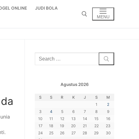
OGEL ONLINE
JUDI BOLA
MENU
Cari:
Cari:
Agustus 2026
nda
S
S
R
K
J
S
M
1
2
3
4
5
6
7
8
9
unia
10
11
12
13
14
15
16
17
18
19
20
21
22
23
ti.
24
25
26
27
28
29
30