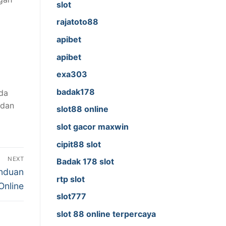
slot
rajatoto88
apibet
apibet
exa303
badak178
da
 dan
slot88 online
slot gacor maxwin
cipit88 slot
NEXT
Badak 178 slot
anduan
rtp slot
Online
slot777
slot 88 online terpercaya