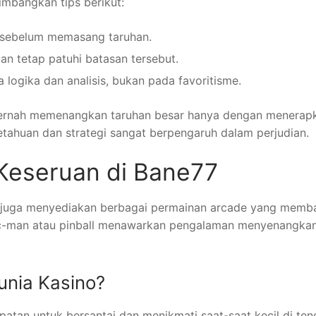
imbangkan tips berikut:
tim sebelum memasang taruhan.
an tetap patuhi batasan tersebut.
 logika dan analisis, bukan pada favoritisme.
 pernah memenangkan taruhan besar hanya dengan menerap
etahuan dan strategi sangat berpengaruh dalam perjudian.
 Keseruan di Bane77
77 juga menyediakan berbagai permainan arcade yang mem
pac-man atau pinball menawarkan pengalaman menyenangkan
unia Kasino?
tan untuk bersantai dan menikmati saat-saat kecil di ten