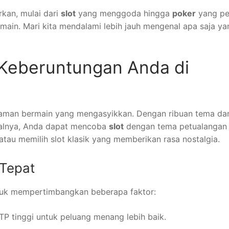
kan, mulai dari
slot
yang menggoda hingga
poker
yang p
ain. Mari kita mendalami lebih jauh mengenal apa saja ya
 Keberuntungan Anda di
galaman bermain yang mengasyikkan. Dengan ribuan tema da
isalnya, Anda dapat mencoba
slot
dengan tema petualangan
au memilih slot klasik yang memberikan rasa nostalgia.
 Tepat
untuk mempertimbangkan beberapa faktor:
RTP tinggi untuk peluang menang lebih baik.