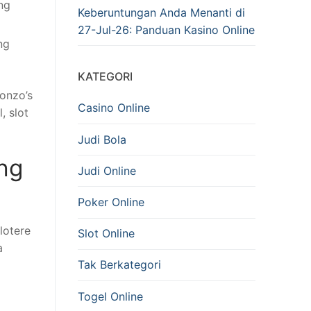
ng
Keberuntungan Anda Menanti di
27-Jul-26: Panduan Kasino Online
ng
KATEGORI
Gonzo’s
Casino Online
, slot
Judi Bola
ng
Judi Online
Poker Online
lotere
Slot Online
a
Tak Berkategori
Togel Online