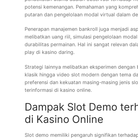
potensi kemenangan. Pemahaman yang komprehen
putaran dan pengelolaan modal virtual dalam d
Penerapan manajemen bankroll juga menjadi asp
melibatkan uang riil, simulasi pengelolaan mo
durabilitas permainan. Hal ini sangat relevan 
play di kasino daring.
Strategi lainnya melibatkan eksperimen dengan b
klasik hingga video slot modern dengan tema dan
preferensi dan kekuatan masing-masing jenis sl
terinformasi di kasino online.
Dampak Slot Demo ter
di Kasino Online
Slot demo memiliki pengaruh signifikan terhada