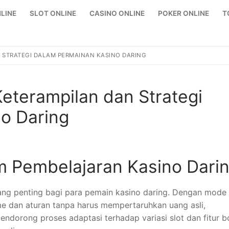
NLINE
SLOT ONLINE
CASINO ONLINE
POKER ONLINE
T
N STRATEGI DALAM PERMAINAN KASINO DARING
Keterampilan dan Strategi
o Daring
m Pembelajaran Kasino Dari
ang penting bagi para pemain kasino daring. Dengan mode
me dan aturan tanpa harus mempertaruhkan uang asli,
orong proses adaptasi terhadap variasi slot dan fitur b