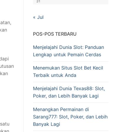
31
« Jul
atan,
kan
POS-POS TERBARU
Menjelajahi Dunia Slot: Panduan
Lengkap untuk Pemain Cerdas
dapi
utusan
Menemukan Situs Slot Bet Kecil
nkan
Terbaik untuk Anda
Menjelajahi Dunia Texas88: Slot,
Poker, dan Lebih Banyak Lagi
Menangkan Permainan di
Sarang777: Slot, Poker, dan Lebih
 satu
Banyak Lagi
ukan