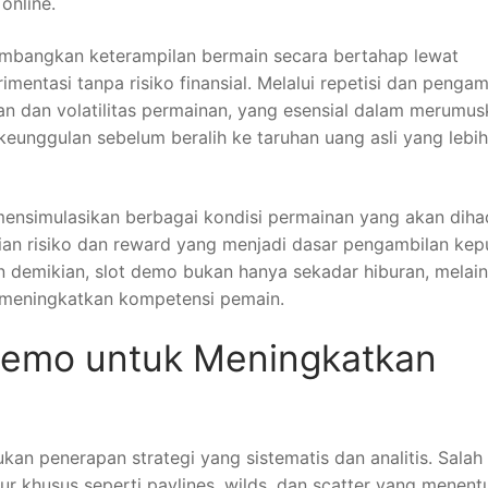
online.
bangkan keterampilan bermain secara bertahap lewat
mentasi tanpa risiko finansial. Melalui repetisi dan pengam
 dan volatilitas permainan, yang esensial dalam merumus
keunggulan sebelum beralih ke taruhan uang asli yang lebih
mensimulasikan berbagai kondisi permainan yang akan diha
aian risiko dan reward yang menjadi dasar pengambilan kep
n demikian, slot demo bukan hanya sekadar hiburan, melai
m meningkatkan kompetensi pemain.
 Demo untuk Meningkatkan
an penerapan strategi yang sistematis dan analitis. Salah
ur khusus seperti paylines, wilds, dan scatter yang menent