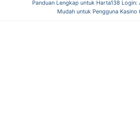
Next
Panduan Lengkap untuk Harta138 Login:
post:
Mudah untuk Pengguna Kasino 