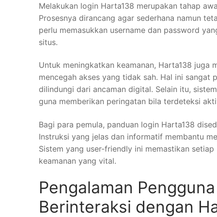
Melakukan login Harta138 merupakan tahap awal y
Prosesnya dirancang agar sederhana namun te
perlu memasukkan username dan password yang 
situs.
Untuk meningkatkan keamanan, Harta138 juga m
mencegah akses yang tidak sah. Hal ini sangat
dilindungi dari ancaman digital. Selain itu, sis
guna memberikan peringatan bila terdeteksi akt
Bagi para pemula, panduan login Harta138 dise
Instruksi yang jelas dan informatif membantu m
Sistem yang user-friendly ini memastikan seti
keamanan yang vital.
Pengalaman Pengguna
Berinteraksi dengan H