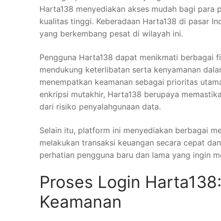
Harta138 menyediakan akses mudah bagi para 
kualitas tinggi. Keberadaan Harta138 di pasar I
yang berkembang pesat di wilayah ini.
Pengguna Harta138 dapat menikmati berbagai fi
mendukung keterlibatan serta kenyamanan dalam 
menempatkan keamanan sebagai prioritas utama
enkripsi mutakhir, Harta138 berupaya memastikan
dari risiko penyalahgunaan data.
Selain itu, platform ini menyediakan berbaga
melakukan transaksi keuangan secara cepat dan
perhatian pengguna baru dan lama yang ingin m
Proses Login Harta138
Keamanan