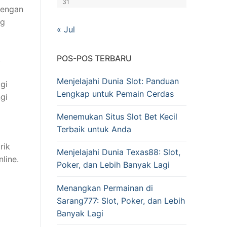
31
dengan
ng
« Jul
POS-POS TERBARU
,
Menjelajahi Dunia Slot: Panduan
gi
Lengkap untuk Pemain Cerdas
gi
Menemukan Situs Slot Bet Kecil
Terbaik untuk Anda
rik
Menjelajahi Dunia Texas88: Slot,
line.
Poker, dan Lebih Banyak Lagi
Menangkan Permainan di
Sarang777: Slot, Poker, dan Lebih
Banyak Lagi