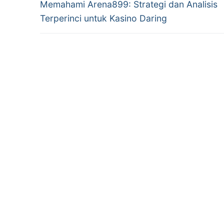
Previous
pos
Memahami Arena899: Strategi dan Analisis
post:
Terperinci untuk Kasino Daring