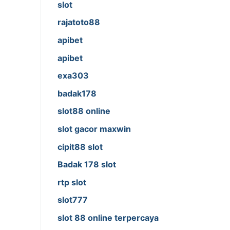
slot
rajatoto88
apibet
apibet
exa303
badak178
slot88 online
slot gacor maxwin
cipit88 slot
Badak 178 slot
rtp slot
slot777
slot 88 online terpercaya