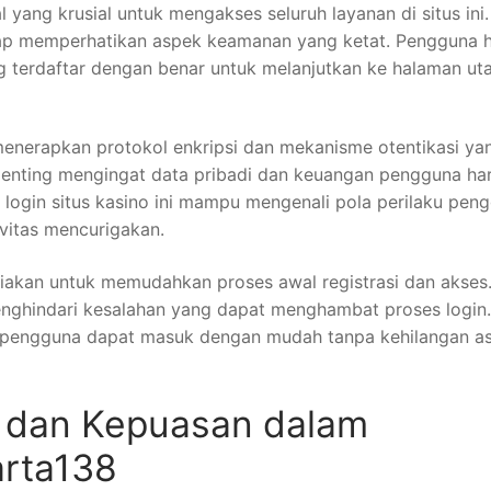
ang krusial untuk mengakses seluruh layanan di situs ini.
tap memperhatikan aspek keamanan yang ketat. Pengguna 
terdaftar dengan benar untuk melanjutkan ke halaman u
enerapkan protokol enkripsi dan mekanisme otentikasi ya
 penting mengingat data pribadi dan keuangan pengguna ha
tem login situs kasino ini mampu mengenali pola perilaku pen
ivitas mencurigakan.
diakan untuk memudahkan proses awal registrasi dan akses
enghindari kesalahan yang dapat menghambat proses login.
ap pengguna dapat masuk dengan mudah tanpa kehilangan a
 dan Kepuasan dalam
arta138