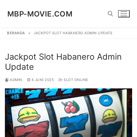
Lompat
ke
MBP-MOVIE.COM
konten
BERANDA
JACKPOT SLOT HABANERO ADMIN UPDATE
Cari:
Jackpot Slot Habanero Admin
Update
ADMIN
4 JUNI 2025
SLOT ONLINE