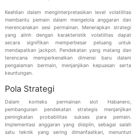
Keahlian dalam menginterpretasikan level volatilitas
membantu pemain dalam mengelola anggaran dan
merencanakan sesi permainan. Menerapkan strategi
yang alinh dengan karakteristik volatilitas dapat
secara signifikan memperbesar peluang untuk
mendapatkan jackpot. Pendekatan yang matang dan
terencana memperkenalkan dimensi baru dalam
pengalaman bermain, menjanjikan kepuasan serta
keuntungan.
Pola Strategi
Dalam konteks permainan slot Habanero,
pembangunan pendekatan strategis menjanjikan
peningkatan probabilitas sukses para pemain.
Implementasi anggaran yang disiplin, sebagai salah
satu teknik yang sering dimanfaatkan, menuntun