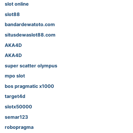
slot online
slot88
bandardewatoto.com
situsdewaslot88.com
AKA4D
AKA4D
super scatter olympus
mpo slot
bos pragmatic x1000
target4d
slotx50000
semar123
robopragma