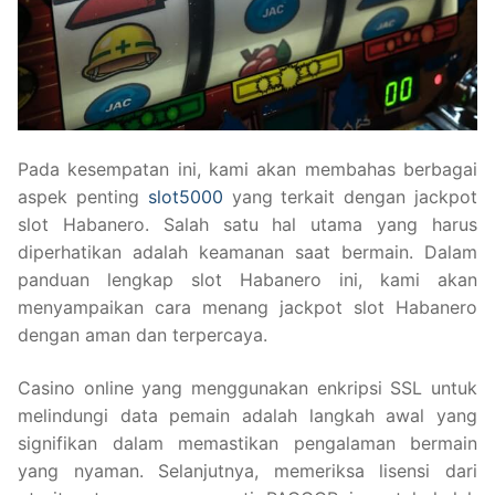
Pada kesempatan ini, kami akan membahas berbagai
aspek penting
slot5000
yang terkait dengan jackpot
slot Habanero. Salah satu hal utama yang harus
diperhatikan adalah keamanan saat bermain. Dalam
panduan lengkap slot Habanero ini, kami akan
menyampaikan cara menang jackpot slot Habanero
dengan aman dan terpercaya.
Casino online yang menggunakan enkripsi SSL untuk
melindungi data pemain adalah langkah awal yang
signifikan dalam memastikan pengalaman bermain
yang nyaman. Selanjutnya, memeriksa lisensi dari