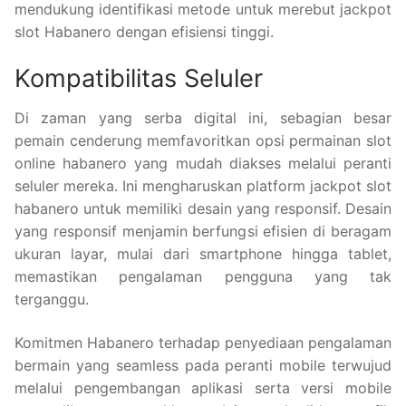
mendukung identifikasi metode untuk merebut jackpot
slot Habanero dengan efisiensi tinggi.
Kompatibilitas Seluler
Di zaman yang serba digital ini, sebagian besar
pemain cenderung memfavoritkan opsi permainan slot
online habanero yang mudah diakses melalui peranti
seluler mereka. Ini mengharuskan platform jackpot slot
habanero untuk memiliki desain yang responsif. Desain
yang responsif menjamin berfungsi efisien di beragam
ukuran layar, mulai dari smartphone hingga tablet,
memastikan pengalaman pengguna yang tak
terganggu.
Komitmen Habanero terhadap penyediaan pengalaman
bermain yang seamless pada peranti mobile terwujud
melalui pengembangan aplikasi serta versi mobile