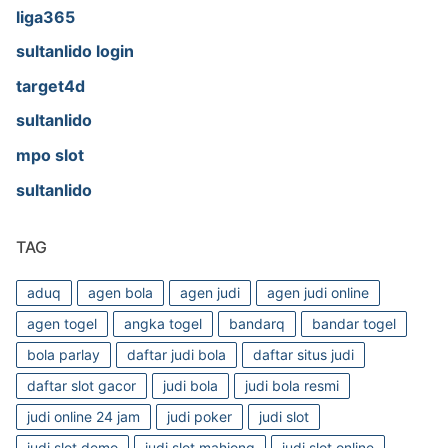
liga365
sultanlido login
target4d
sultanlido
mpo slot
sultanlido
TAG
aduq
agen bola
agen judi
agen judi online
agen togel
angka togel
bandarq
bandar togel
bola parlay
daftar judi bola
daftar situs judi
daftar slot gacor
judi bola
judi bola resmi
judi online 24 jam
judi poker
judi slot
judi slot demo
judi slot mahjong
judi slot online