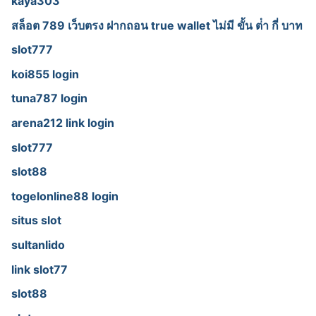
kaya303
สล็อต 789 เว็บตรง ฝากถอน true wallet ไม่มี ขั้น ต่ํา กี่ บาท
slot777
koi855 login
tuna787 login
arena212 link login
slot777
slot88
togelonline88 login
situs slot
sultanlido
link slot77
slot88