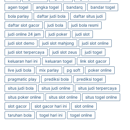
agen togel
angka togel
bandarq
bandar togel
bola parlay
daftar judi bola
daftar situs judi
daftar slot gacor
judi bola
judi bola resmi
judi online 24 jam
judi poker
judi slot
judi slot demo
judi slot mahjong
judi slot online
judi slot terpercaya
judi slot zeus
judi togel
keluaran hari ini
keluaran togel
link slot gacor
live judi bola
mix parlay
pg soft
poker online
pragmatic play
prediksi bola
prediksi togel
situs judi bola
situs judi online
situs judi terpercaya
situs poker online
situs slot online
situs togel online
slot gacor
slot gacor hari ini
slot online
taruhan bola
togel hari ini
togel online