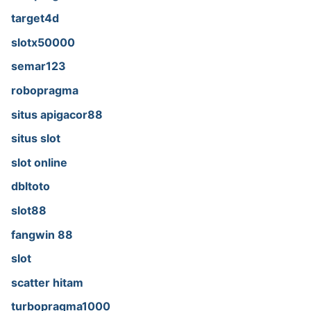
target4d
slotx50000
semar123
robopragma
situs apigacor88
situs slot
slot online
dbltoto
slot88
fangwin 88
slot
scatter hitam
turbopragma1000