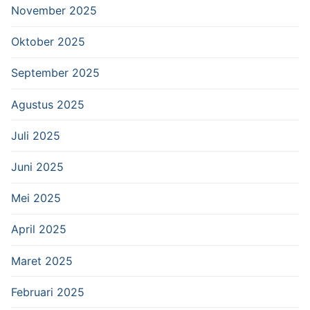
November 2025
Oktober 2025
September 2025
Agustus 2025
Juli 2025
Juni 2025
Mei 2025
April 2025
Maret 2025
Februari 2025