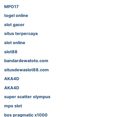
MPO17
togel online
slot gacor
situs terpercaya
slot online
slot88
bandardewatoto.com
situsdewaslot88.com
AKA4D
AKA4D
super scatter olympus
mpo slot
bos pragmatic x1000