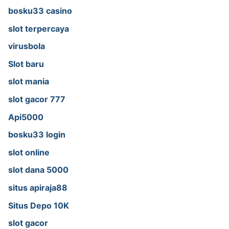
bosku33 casino
slot terpercaya
virusbola
Slot baru
slot mania
slot gacor 777
Api5000
bosku33 login
slot online
slot dana 5000
situs apiraja88
Situs Depo 10K
slot gacor