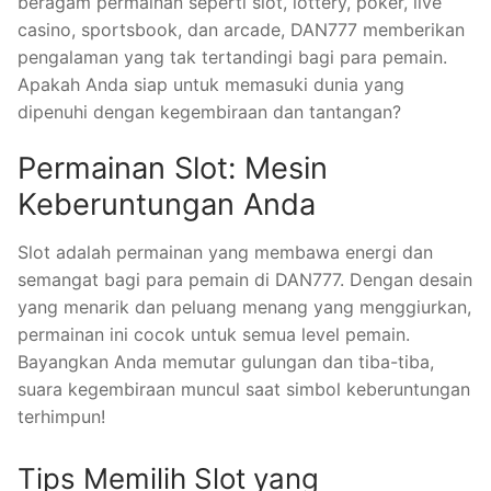
beragam permainan seperti slot, lottery, poker, live
casino, sportsbook, dan arcade, DAN777 memberikan
pengalaman yang tak tertandingi bagi para pemain.
Apakah Anda siap untuk memasuki dunia yang
dipenuhi dengan kegembiraan dan tantangan?
Permainan Slot: Mesin
Keberuntungan Anda
Slot adalah permainan yang membawa energi dan
semangat bagi para pemain di DAN777. Dengan desain
yang menarik dan peluang menang yang menggiurkan,
permainan ini cocok untuk semua level pemain.
Bayangkan Anda memutar gulungan dan tiba-tiba,
suara kegembiraan muncul saat simbol keberuntungan
terhimpun!
Tips Memilih Slot yang