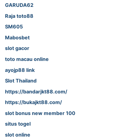
GARUDA62
Raja toto88
SM605
Mabosbet
slot gacor
toto macau online
ayojp88 link
Slot Thailand
https://bandarjkt88.com/
https://bukajkt88.com/
slot bonus new member 100
situs togel
slot online