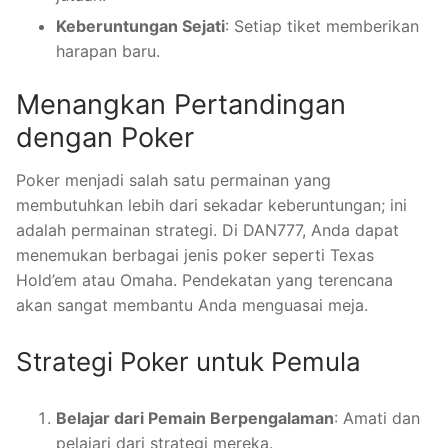
Keberuntungan Sejati
: Setiap tiket memberikan
harapan baru.
Menangkan Pertandingan
dengan Poker
Poker menjadi salah satu permainan yang
membutuhkan lebih dari sekadar keberuntungan; ini
adalah permainan strategi. Di DAN777, Anda dapat
menemukan berbagai jenis poker seperti Texas
Hold’em atau Omaha. Pendekatan yang terencana
akan sangat membantu Anda menguasai meja.
Strategi Poker untuk Pemula
Belajar dari Pemain Berpengalaman
: Amati dan
pelajari dari strategi mereka.