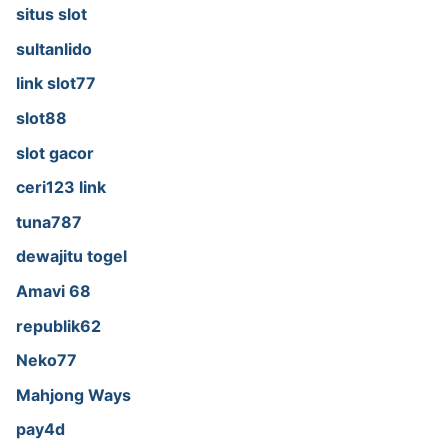
situs slot
sultanlido
link slot77
slot88
slot gacor
ceri123 link
tuna787
dewajitu togel
Amavi 68
republik62
Neko77
Mahjong Ways
pay4d