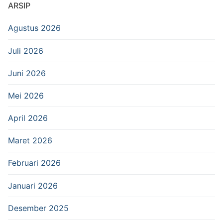
ARSIP
Agustus 2026
Juli 2026
Juni 2026
Mei 2026
April 2026
Maret 2026
Februari 2026
Januari 2026
Desember 2025