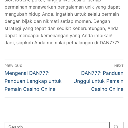
permainan menawarkan pengalaman unik yang dapat
mengubah hidup Anda. Ingatlah untuk selalu bermain
dengan bijak dan nikmati setiap momen. Dengan
strategi yang tepat dan sedikit keberuntungan, Anda
dapat mencapai kemenangan yang Anda impikan!
Jadi, siapkah Anda memulai petualangan di DAN777?
Navigasi
PREVIOUS
NEXT
pos
Previous
Next
Mengenal DAN777:
DAN777: Panduan
post:
post:
Panduan Lengkap untuk
Unggul untuk Pemain
Pemain Casino Online
Casino Online
Cari: