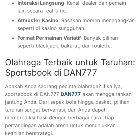
Interaksi Langsung
: Kenali dealer dan pemain
lain secara real-time.
Atmosfer Kasino
: Rasakan momen menegangkan
seperti di kasino sungguhan.
Format Permainan Variatif
: Banyak pilihan
seperti blackjack, bakarat, dan roulette.
Olahraga Terbaik untuk Taruhan:
Sportsbook di DAN777
Apakah Anda seorang pecinta olahraga? Jika iya,
sportsbook di DAN777
DAN777
akan menggairahkan
jantung Anda. Dari sepak bola hingga basket, pilihan
taruhan sangat bervariasi, dan Anda dapat
memprediksi hasil dengan berbagai cara. Tiap
pertandingan adalah arena untuk menunjukkan
keahlian berstrategi.