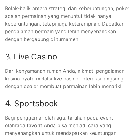
Bolak-balik antara strategi dan keberuntungan, poker
adalah permainan yang menuntut tidak hanya
keberuntungan, tetapi juga keterampilan. Dapatkan
pengalaman bermain yang lebih menyenangkan
dengan bergabung di turnamen.
3. Live Casino
Dari kenyamanan rumah Anda, nikmati pengalaman
kasino nyata melalui live casino. Interaksi langsung
dengan dealer membuat permainan lebih menarik!
4. Sportsbook
Bagi penggemar olahraga, taruhan pada event
olahraga favorit Anda bisa menjadi cara yang
menyenangkan untuk mendapatkan keuntungan