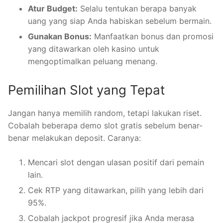
Atur Budget:
Selalu tentukan berapa banyak
uang yang siap Anda habiskan sebelum bermain.
Gunakan Bonus:
Manfaatkan bonus dan promosi
yang ditawarkan oleh kasino untuk
mengoptimalkan peluang menang.
Pemilihan Slot yang Tepat
Jangan hanya memilih random, tetapi lakukan riset.
Cobalah beberapa demo slot gratis sebelum benar-
benar melakukan deposit. Caranya:
Mencari slot dengan ulasan positif dari pemain
lain.
Cek RTP yang ditawarkan, pilih yang lebih dari
95%.
Cobalah jackpot progresif jika Anda merasa