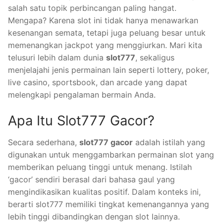
salah satu topik perbincangan paling hangat.
Mengapa? Karena slot ini tidak hanya menawarkan
kesenangan semata, tetapi juga peluang besar untuk
memenangkan jackpot yang menggiurkan. Mari kita
telusuri lebih dalam dunia
slot777
, sekaligus
menjelajahi jenis permainan lain seperti lottery, poker,
live casino, sportsbook, dan arcade yang dapat
melengkapi pengalaman bermain Anda.
Apa Itu Slot777 Gacor?
Secara sederhana,
slot777 gacor
adalah istilah yang
digunakan untuk menggambarkan permainan slot yang
memberikan peluang tinggi untuk menang. Istilah
‘gacor’ sendiri berasal dari bahasa gaul yang
mengindikasikan kualitas positif. Dalam konteks ini,
berarti slot777 memiliki tingkat kemenangannya yang
lebih tinggi dibandingkan dengan slot lainnya.