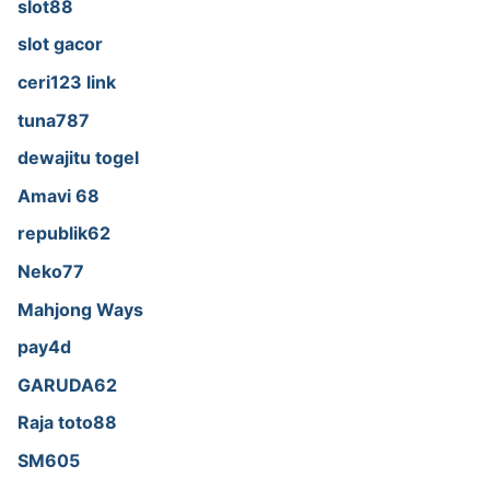
slot88
slot gacor
ceri123 link
tuna787
dewajitu togel
Amavi 68
republik62
Neko77
Mahjong Ways
pay4d
GARUDA62
Raja toto88
SM605