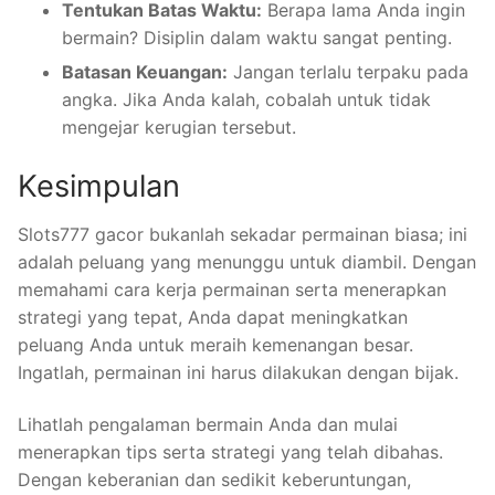
Tentukan Batas Waktu:
Berapa lama Anda ingin
bermain? Disiplin dalam waktu sangat penting.
Batasan Keuangan:
Jangan terlalu terpaku pada
angka. Jika Anda kalah, cobalah untuk tidak
mengejar kerugian tersebut.
Kesimpulan
Slots777 gacor bukanlah sekadar permainan biasa; ini
adalah peluang yang menunggu untuk diambil. Dengan
memahami cara kerja permainan serta menerapkan
strategi yang tepat, Anda dapat meningkatkan
peluang Anda untuk meraih kemenangan besar.
Ingatlah, permainan ini harus dilakukan dengan bijak.
Lihatlah pengalaman bermain Anda dan mulai
menerapkan tips serta strategi yang telah dibahas.
Dengan keberanian dan sedikit keberuntungan,