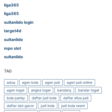
liga365
liga365
sultanlido login
target4d
sultanlido
mpo slot
sultanlido
TAG
aduq
agen bola
agen judi
agen judi online
agen togel
angka togel
bandarq
bandar togel
bola parlay
daftar judi bola
daftar situs judi
daftar slot gacor
judi bola
judi bola resmi