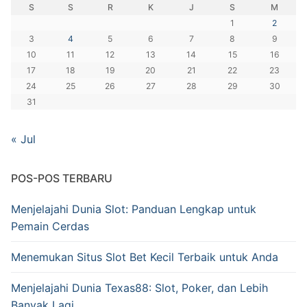
S
S
R
K
J
S
M
1
2
3
4
5
6
7
8
9
10
11
12
13
14
15
16
17
18
19
20
21
22
23
24
25
26
27
28
29
30
31
« Jul
POS-POS TERBARU
Menjelajahi Dunia Slot: Panduan Lengkap untuk
Pemain Cerdas
Menemukan Situs Slot Bet Kecil Terbaik untuk Anda
Menjelajahi Dunia Texas88: Slot, Poker, dan Lebih
Banyak Lagi