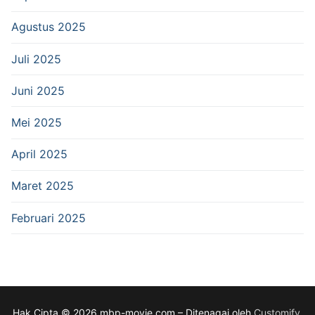
Agustus 2025
Juli 2025
Juni 2025
Mei 2025
April 2025
Maret 2025
Februari 2025
Hak Cipta © 2026 mbp-movie.com – Ditenagai oleh
Customify
.