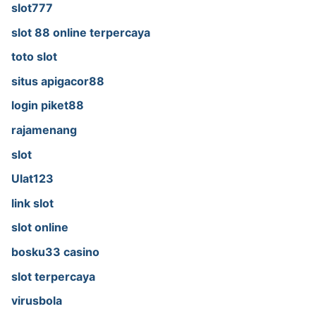
slot777
slot 88 online terpercaya
toto slot
situs apigacor88
login piket88
rajamenang
slot
Ulat123
link slot
slot online
bosku33 casino
slot terpercaya
virusbola