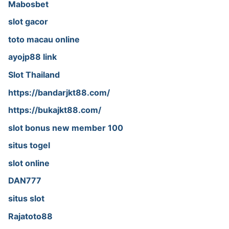
Mabosbet
slot gacor
toto macau online
ayojp88 link
Slot Thailand
https://bandarjkt88.com/
https://bukajkt88.com/
slot bonus new member 100
situs togel
slot online
DAN777
situs slot
Rajatoto88