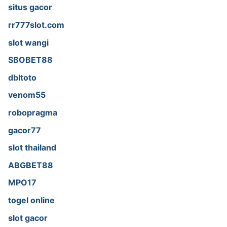
situs gacor
rr777slot.com
slot wangi
SBOBET88
dbltoto
venom55
robopragma
gacor77
slot thailand
ABGBET88
MPO17
togel online
slot gacor