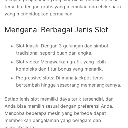
tersedia dengan grafis yang memukau dan efek suara
yang menghidupkan permainan.
Mengenal Berbagai Jenis Slot
Slot klasik: Dengan 3 gulungan dan simbol
tradisional seperti buah dan angka.
Slot video: Menawarkan grafik yang lebih
kompleks dan fitur bonus yang menarik.
Progressive slots: Di mana jackpot terus
bertambah hingga seseorang memenangkannya.
Setiap jenis slot memiliki daya tarik tersendiri, dan
Anda bisa memilih sesuai dengan preferensi Anda.
Mencoba beberapa mesin yang berbeda dapat
memberikan pengalaman yang beragam dan
mendebarkan.