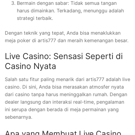
Bermain dengan sabar: Tidak semua tangan
harus dimainkan. Terkadang, menunggu adalah
strategi terbaik.
Dengan teknik yang tepat, Anda bisa menaklukkan
meja poker di artis777 dan meraih kemenangan besar.
Live Casino: Sensasi Seperti di
Casino Nyata
Salah satu fitur paling menarik dari artis777 adalah live
casino. Di sini, Anda bisa merasakan atmosfer nyata
dari casino tanpa harus meninggalkan rumah. Dengan
dealer langsung dan interaksi real-time, pengalaman
ini serupa dengan berada di meja permainan yang
sebenarnya.
Apa yang Membuat Live Casino