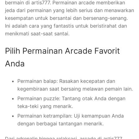
bermain di artis777. Permainan arcade memberikan
jeda dari permainan yang lebih serius dan menawarkan
kesempatan untuk bersantai dan bersenang-senang.
Ini adalah cara yang fantastis untuk beristirahat dan
menikmati saat-saat santai.
Pilih Permainan Arcade Favorit
Anda
Permainan balap: Rasakan kecepatan dan
kegembiraan saat bersaing melawan pemain lain.
Permainan puzzle: Tantang otak Anda dengan
teka-teki yang menarik.
Permainan ketrampilan: Uji kemampuan Anda
dengan berbagai tantangan menarik.
Dari adrenalin hingga relaksasi, arcade di artis777