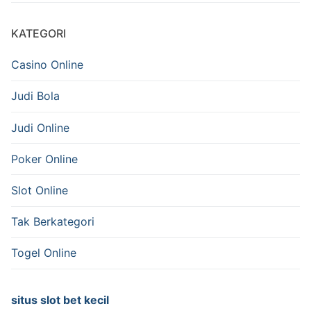
KATEGORI
Casino Online
Judi Bola
Judi Online
Poker Online
Slot Online
Tak Berkategori
Togel Online
situs slot bet kecil