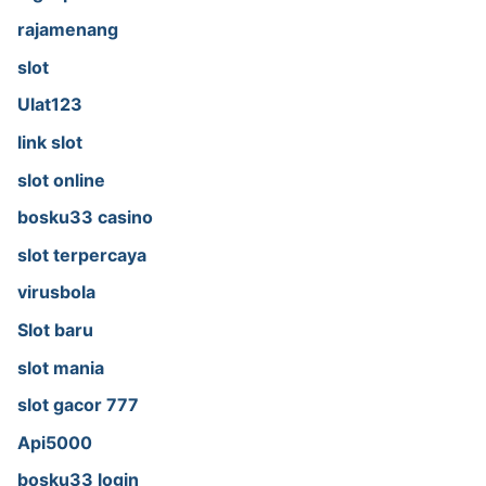
rajamenang
slot
Ulat123
link slot
slot online
bosku33 casino
slot terpercaya
virusbola
Slot baru
slot mania
slot gacor 777
Api5000
bosku33 login