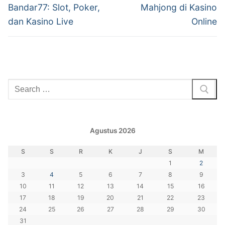
post:
post:
Bandar77: Slot, Poker,
Mahjong di Kasino
dan Kasino Live
Online
Cari:
Agustus 2026
S
S
R
K
J
S
M
1
2
3
4
5
6
7
8
9
10
11
12
13
14
15
16
17
18
19
20
21
22
23
24
25
26
27
28
29
30
31