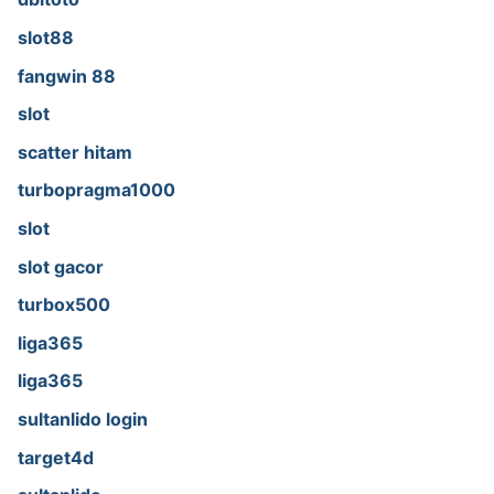
slot88
fangwin 88
slot
scatter hitam
turbopragma1000
slot
slot gacor
turbox500
liga365
liga365
sultanlido login
target4d