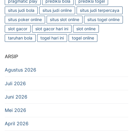
pragmatic play
prediksi bola
prediksi togel
situs judi bola
situs judi online
situs judi terpercaya
situs poker online
situs slot online
situs togel online
slot gacor
slot gacor hari ini
slot online
taruhan bola
togel hari ini
togel online
ARSIP
Agustus 2026
Juli 2026
Juni 2026
Mei 2026
April 2026