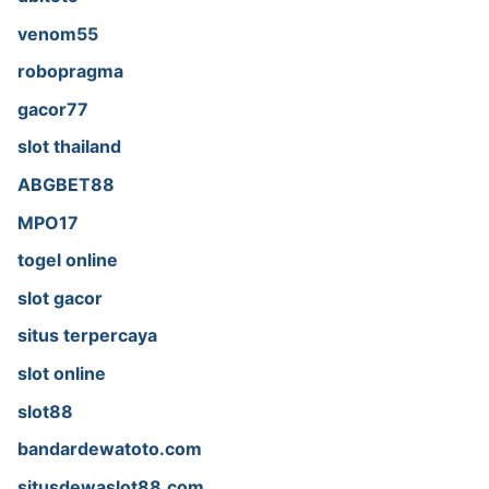
venom55
robopragma
gacor77
slot thailand
ABGBET88
MPO17
togel online
slot gacor
situs terpercaya
slot online
slot88
bandardewatoto.com
situsdewaslot88.com