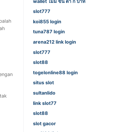
wallet ไม่มี ขั้น ต่ํา กี่ บาท
slot777
alah
koi855 login
ah
tuna787 login
arena212 link login
slot777
slot88
togelonline88 login
dengan
situs slot
sultanlido
tak
link slot77
slot88
slot gacor