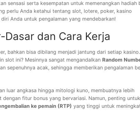
an sensasi serta kesempatan untuk memenangkan hadiah b
g perlu Anda ketahui tentang slot, lotere, poker, kasino
an diri Anda untuk pengalaman yang mendebarkan!
r-Dasar dan Cara Kerja
r, bahkan bisa dibilang menjadi jantung dari setiap kasino.
in slot ini? Mesinnya sangat mengandalkan
Random Numb
ran sepenuhnya acak, sehingga memberikan pengalaman b
an luar angkasa hingga mitologi kuno, membuatnya lebih
t dengan fitur bonus yang bervariasi. Namun, penting untu
engembalian ke pemain (RTP)
yang tinggi untuk meningka