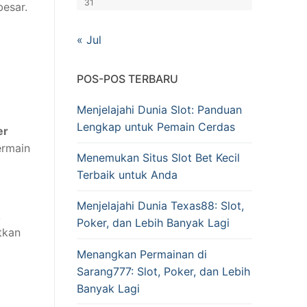
31
esar.
« Jul
POS-POS TERBARU
Menjelajahi Dunia Slot: Panduan
Lengkap untuk Pemain Cerdas
er
ermain
Menemukan Situs Slot Bet Kecil
Terbaik untuk Anda
Menjelajahi Dunia Texas88: Slot,
k
Poker, dan Lebih Banyak Lagi
tkan
Menangkan Permainan di
Sarang777: Slot, Poker, dan Lebih
Banyak Lagi