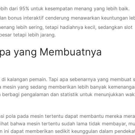
lebih dari 95% untuk kesempatan menang yang lebih baik.
dan bonus interaktif cenderung menawarkan keuntungan leb
enang lebih sering, tetapi hadiahnya kecil, sedangkan slot
esar tetapi lebih jarang.
: Apa yang Membuatnya
lok di kalangan pemain. Tapi apa sebenarnya yang membuat 
ada mesin yang sedang memberikan lebih banyak kemenanga
in berbagi pengalaman dan statistik untuk menunjukkan wak
si pola pada mesin tertentu dapat membantu mereka mera
elihat bahwa mesin tertentu sudah lama tidak membayar, m
n ini dapat memberikan sedikit keunggulan dalam pendeka