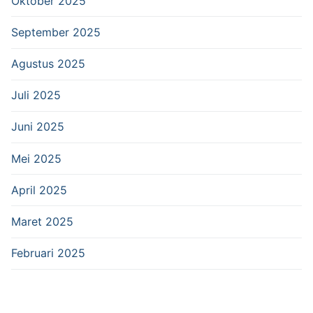
Oktober 2025
September 2025
Agustus 2025
Juli 2025
Juni 2025
Mei 2025
April 2025
Maret 2025
Februari 2025