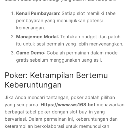
Kenali Pembayaran
: Setiap slot memiliki tabel
pembayaran yang menunjukkan potensi
kemenangan.
Manajemen Modal
: Tentukan budget dan patuhi
itu untuk sesi bermain yang lebih menyenangkan.
Game Demo
: Cobalah permainan dalam mode
gratis sebelum menggunakan uang asli.
Poker: Ketrampilan Bertemu
Keberuntungan
Jika Anda mencari tantangan, poker adalah pilihan
yang sempurna.
Https://www.ws168.bet
menawarkan
berbagai tabel poker dengan slot buy-in yang
bervariasi. Dalam permainan ini, keberuntungan dan
keterampilan berkolaborasi untuk memunculkan