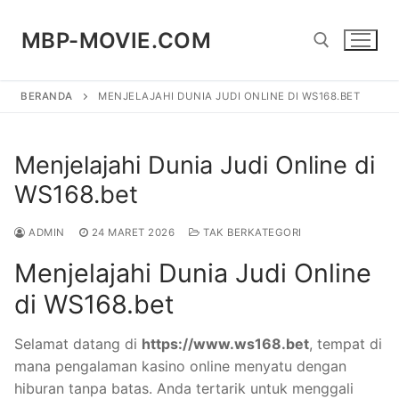
Lompat
ke
MBP-MOVIE.COM
konten
BERANDA
MENJELAJAHI DUNIA JUDI ONLINE DI WS168.BET
Cari:
Menjelajahi Dunia Judi Online di
WS168.bet
ADMIN
24 MARET 2026
TAK BERKATEGORI
Menjelajahi Dunia Judi Online
di WS168.bet
Selamat datang di
https://www.ws168.bet
, tempat di
mana pengalaman kasino online menyatu dengan
hiburan tanpa batas. Anda tertarik untuk menggali