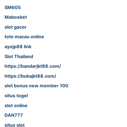
SM605
Mabosbet
slot gacor
toto macau online
ayojp88 link
Slot Thailand
https://bandarjkt88.com/
https://bukajkt88.com/
slot bonus new member 100
situs togel
slot online
DAN777
situs slot