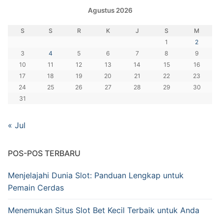
Agustus 2026
S
S
R
K
J
S
M
1
2
3
4
5
6
7
8
9
10
11
12
13
14
15
16
17
18
19
20
21
22
23
24
25
26
27
28
29
30
31
« Jul
POS-POS TERBARU
Menjelajahi Dunia Slot: Panduan Lengkap untuk
Pemain Cerdas
Menemukan Situs Slot Bet Kecil Terbaik untuk Anda