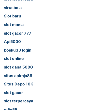
virusbola
Slot baru
slot mania
slot gacor 777
Api5000
bosku33 login
slot online
slot dana 5000
situs apiraja88
Situs Depo 10K
slot gacor
slot terpercaya
odin55