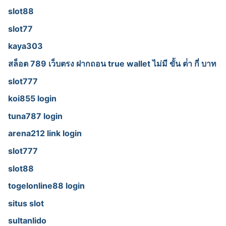
slot88
slot77
kaya303
สล็อต 789 เว็บตรง ฝากถอน true wallet ไม่มี ขั้น ต่ํา กี่ บาท
slot777
koi855 login
tuna787 login
arena212 link login
slot777
slot88
togelonline88 login
situs slot
sultanlido