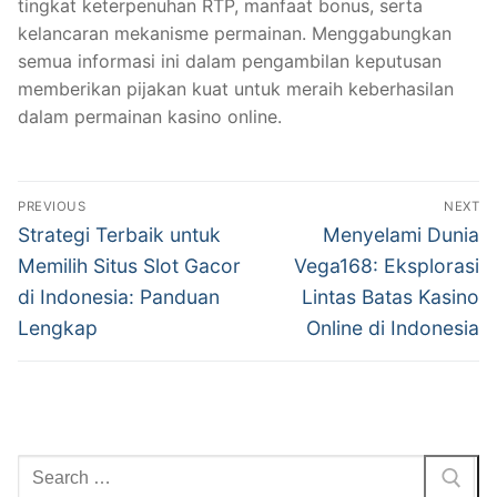
tingkat keterpenuhan RTP, manfaat bonus, serta
kelancaran mekanisme permainan. Menggabungkan
semua informasi ini dalam pengambilan keputusan
memberikan pijakan kuat untuk meraih keberhasilan
dalam permainan kasino online.
Navigasi
PREVIOUS
NEXT
pos
Previous
Next
Strategi Terbaik untuk
Menyelami Dunia
post:
post:
Memilih Situs Slot Gacor
Vega168: Eksplorasi
di Indonesia: Panduan
Lintas Batas Kasino
Lengkap
Online di Indonesia
Cari: