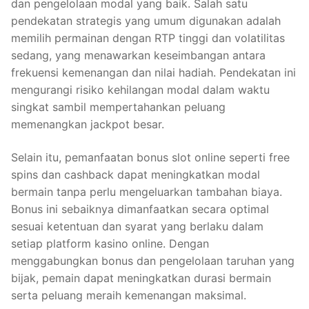
dan pengelolaan modal yang baik. Salah satu
pendekatan strategis yang umum digunakan adalah
memilih permainan dengan RTP tinggi dan volatilitas
sedang, yang menawarkan keseimbangan antara
frekuensi kemenangan dan nilai hadiah. Pendekatan ini
mengurangi risiko kehilangan modal dalam waktu
singkat sambil mempertahankan peluang
memenangkan jackpot besar.
Selain itu, pemanfaatan bonus slot online seperti free
spins dan cashback dapat meningkatkan modal
bermain tanpa perlu mengeluarkan tambahan biaya.
Bonus ini sebaiknya dimanfaatkan secara optimal
sesuai ketentuan dan syarat yang berlaku dalam
setiap platform kasino online. Dengan
menggabungkan bonus dan pengelolaan taruhan yang
bijak, pemain dapat meningkatkan durasi bermain
serta peluang meraih kemenangan maksimal.