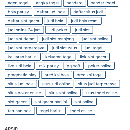
agen togel
angka togel
bandarq
bandar togel
bola parlay
daftar judi bola
daftar situs judi
daftar slot gacor
judi bola
judi bola resmi
judi online 24 jam
judi poker
judi slot
judi slot demo
judi slot mahjong
judi slot online
judi slot terpercaya
judi slot zeus
judi togel
keluaran hari ini
keluaran togel
link slot gacor
live judi bola
mix parlay
pg soft
poker online
pragmatic play
prediksi bola
prediksi togel
situs judi bola
situs judi online
situs judi terpercaya
situs poker online
situs slot online
situs togel online
slot gacor
slot gacor hari ini
slot online
taruhan bola
togel hari ini
togel online
ARSIP