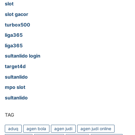
slot
slot gacor
turbox500
liga365
liga365
sultanlido login
target4d
sultanlido
mpo slot
sultanlido
TAG
aduq
agen bola
agen judi
agen judi online