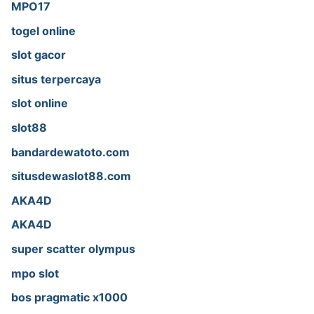
MPO17
togel online
slot gacor
situs terpercaya
slot online
slot88
bandardewatoto.com
situsdewaslot88.com
AKA4D
AKA4D
super scatter olympus
mpo slot
bos pragmatic x1000