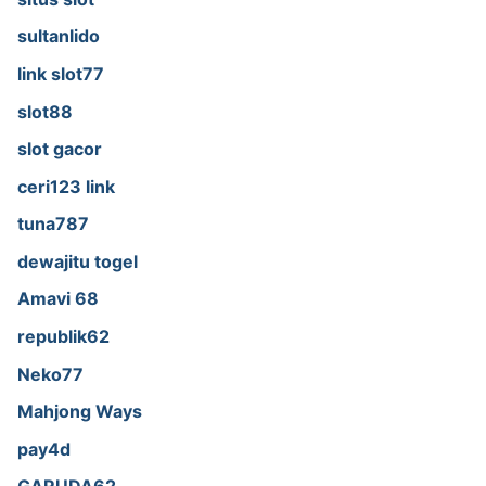
sultanlido
link slot77
slot88
slot gacor
ceri123 link
tuna787
dewajitu togel
Amavi 68
republik62
Neko77
Mahjong Ways
pay4d