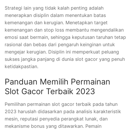
Strategi lain yang tidak kalah penting adalah
menerapkan disiplin dalam menentukan batas
kemenangan dan kerugian. Menetapkan target
kemenangan dan stop loss membantu mengendalikan
emosi saat bermain, sehingga keputusan taruhan tetap
rasional dan bebas dari pengaruh keinginan untuk
mengejar kerugian. Disiplin ini memperkuat peluang
sukses jangka panjang di dunia slot gacor yang penuh
ketidakpastian.
Panduan Memilih Permainan
Slot Gacor Terbaik 2023
Pemilihan permainan slot gacor terbaik pada tahun
2023 haruslah didasarkan pada analisis karakteristik
mesin, reputasi penyedia perangkat lunak, dan
mekanisme bonus yang ditawarkan. Pemain