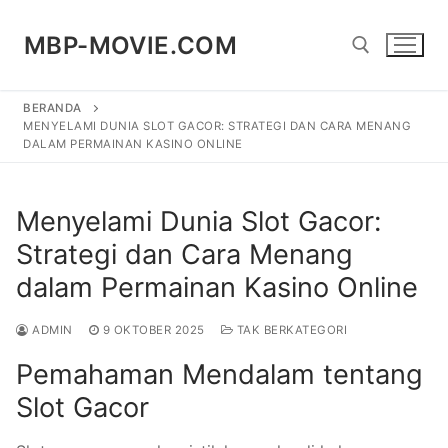
Lompat
ke
MBP-MOVIE.COM
konten
BERANDA
Cari:
MENYELAMI DUNIA SLOT GACOR: STRATEGI DAN CARA MENANG
DALAM PERMAINAN KASINO ONLINE
Menyelami Dunia Slot Gacor:
Strategi dan Cara Menang
dalam Permainan Kasino Online
ADMIN
9 OKTOBER 2025
TAK BERKATEGORI
Pemahaman Mendalam tentang
Slot Gacor