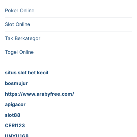
Poker Online
Slot Online
Tak Berkategori
Togel Online
situs slot bet kecil
bosmujur
https://www.arabyfree.com/
apigacor
slot88
CERI123
UNYU168