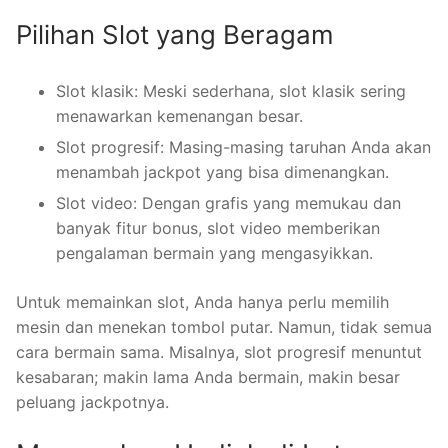
Pilihan Slot yang Beragam
Slot klasik: Meski sederhana, slot klasik sering
menawarkan kemenangan besar.
Slot progresif: Masing-masing taruhan Anda akan
menambah jackpot yang bisa dimenangkan.
Slot video: Dengan grafis yang memukau dan
banyak fitur bonus, slot video memberikan
pengalaman bermain yang mengasyikkan.
Untuk memainkan slot, Anda hanya perlu memilih
mesin dan menekan tombol putar. Namun, tidak semua
cara bermain sama. Misalnya, slot progresif menuntut
kesabaran; makin lama Anda bermain, makin besar
peluang jackpotnya.