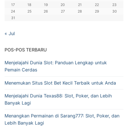
17
18
19
20
21
22
23
24
25
26
27
28
29
30
31
« Jul
POS-POS TERBARU
Menjelajahi Dunia Slot: Panduan Lengkap untuk
Pemain Cerdas
Menemukan Situs Slot Bet Kecil Terbaik untuk Anda
Menjelajahi Dunia Texas88: Slot, Poker, dan Lebih
Banyak Lagi
Menangkan Permainan di Sarang777: Slot, Poker, dan
Lebih Banyak Lagi