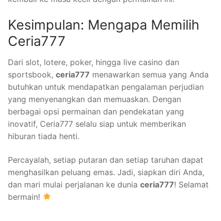
Kesimpulan: Mengapa Memilih
Ceria777
Dari slot, lotere, poker, hingga live casino dan
sportsbook,
ceria777
menawarkan semua yang Anda
butuhkan untuk mendapatkan pengalaman perjudian
yang menyenangkan dan memuaskan. Dengan
berbagai opsi permainan dan pendekatan yang
inovatif, Ceria777 selalu siap untuk memberikan
hiburan tiada henti.
Percayalah, setiap putaran dan setiap taruhan dapat
menghasilkan peluang emas. Jadi, siapkan diri Anda,
dan mari mulai perjalanan ke dunia
ceria777
! Selamat
bermain!