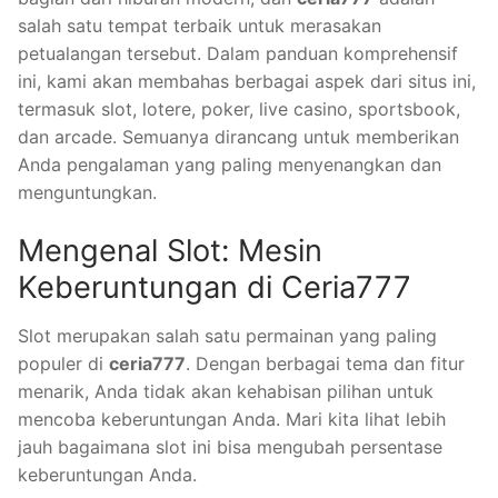
salah satu tempat terbaik untuk merasakan
petualangan tersebut. Dalam panduan komprehensif
ini, kami akan membahas berbagai aspek dari situs ini,
termasuk slot, lotere, poker, live casino, sportsbook,
dan arcade. Semuanya dirancang untuk memberikan
Anda pengalaman yang paling menyenangkan dan
menguntungkan.
Mengenal Slot: Mesin
Keberuntungan di Ceria777
Slot merupakan salah satu permainan yang paling
populer di
ceria777
. Dengan berbagai tema dan fitur
menarik, Anda tidak akan kehabisan pilihan untuk
mencoba keberuntungan Anda. Mari kita lihat lebih
jauh bagaimana slot ini bisa mengubah persentase
keberuntungan Anda.