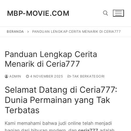
Lompat
ke
MBP-MOVIE.COM
konten
BERANDA
PANDUAN LENGKAP CERITA MENARIK DI CERIA777
Cari:
Panduan Lengkap Cerita
Menarik di Ceria777
ADMIN
4 NOVEMBER 2025
TAK BERKATEGORI
Selamat Datang di Ceria777:
Dunia Permainan yang Tak
Terbatas
Kami memahami bahwa judi online telah menjadi
bagian dari hiburan modern, dan
ceria777
adalah