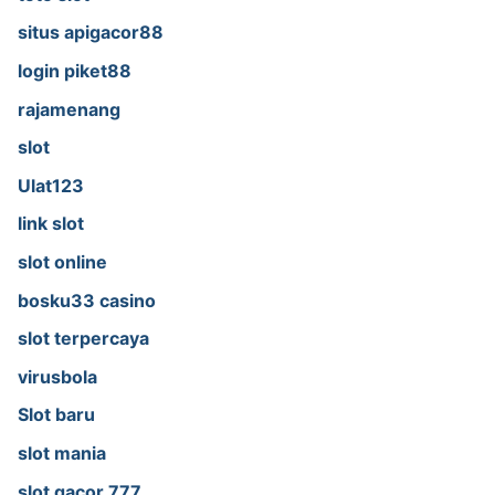
situs apigacor88
login piket88
rajamenang
slot
Ulat123
link slot
slot online
bosku33 casino
slot terpercaya
virusbola
Slot baru
slot mania
slot gacor 777