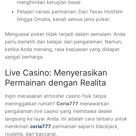
menghindari kerugian besar.
Pelajari variasi permainan: Dari Texas Hold’em
hingga Omaha, kenali semua jenis poker.
Menguasai poker tidak terjadi dalam semalam. Anda
perlu berlatih dan belajar dari pengalaman. Namun,
ketika Anda menang, rasa kepuasan yang didapat
sangat berharga.
Live Casino: Menyerasikan
Permainan dengan Realita
Ingin merasakan atmosfer casino fisik tanpa
meninggalkan rumah?
Ceria777
menawarkan
pengalaman live casino yang membawa dealer
langsung ke layar Anda. Ini adalah cara terbaru untuk
menikmati
ceria777
permainan seperti blackjack,
roulette, dan baccarat.