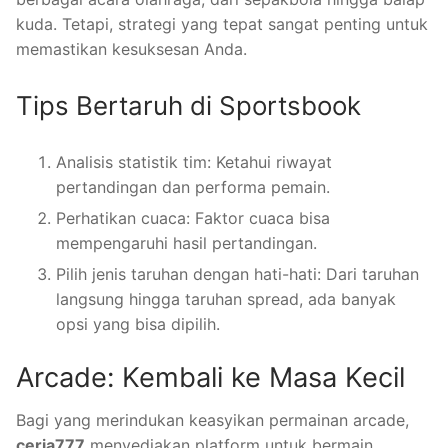
kuda. Tetapi, strategi yang tepat sangat penting untuk
memastikan kesuksesan Anda.
Tips Bertaruh di Sportsbook
Analisis statistik tim: Ketahui riwayat
pertandingan dan performa pemain.
Perhatikan cuaca: Faktor cuaca bisa
mempengaruhi hasil pertandingan.
Pilih jenis taruhan dengan hati-hati: Dari taruhan
langsung hingga taruhan spread, ada banyak
opsi yang bisa dipilih.
Arcade: Kembali ke Masa Kecil
Bagi yang merindukan keasyikan permainan arcade,
ceria777
menyediakan platform untuk bermain