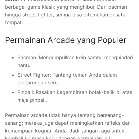
berbagai game klasik yang menghibur. Dari pacman
hingga street fighter, semua bisa ditemukan di satu
tempat.
Permainan Arcade yang Populer
Pacman: Mengumpulkan koin sambil menghindari
hantu.
Street Fighter: Tantang teman Anda dalam
pertarungan seru.
Pinball: Rasakan kegembiraan bolak-balik di atas
meja pinball.
Permainan arcade tidak hanya tentang bersenang-
senang; mereka juga dapat meningkatkan refleks dan
kemampuan kognitif Anda. Jadi, jangan ragu untuk
kembali ke masa kecil dengan permainan ini!