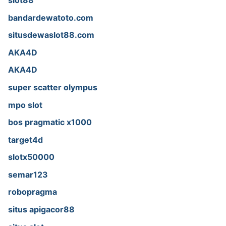
bandardewatoto.com
situsdewaslot88.com
AKA4D
AKA4D
super scatter olympus
mpo slot
bos pragmatic x1000
target4d
slotx50000
semar123
robopragma
situs apigacor88