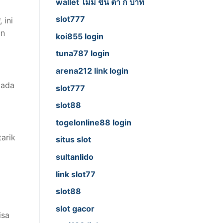
wallet ไม่มี ขั้น ต่ํา กี่ บาท
slot777
 ini
an
koi855 login
tuna787 login
arena212 link login
pada
slot777
slot88
togelonline88 login
arik
situs slot
sultanlido
link slot77
slot88
slot gacor
isa