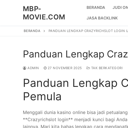
Lompat
MBP-
BERANDA
JUDI O
ke
MOVIE.COM
konten
JASA BACKLINK
BERANDA
PANDUAN LENGKAP CRAZYRICHSLOT LOGIN 
Panduan Lengkap Crazy
ADMIN
27 NOVEMBER 2025
TAK BERKATEGORI
Panduan Lengkap Cr
Pemula
Menggali dunia kasino online bisa jadi petuala
**Crazyrichslot login** menjadi kunci bagi Anda
lainnya. Mari kita bahas lengkap cara mendapat