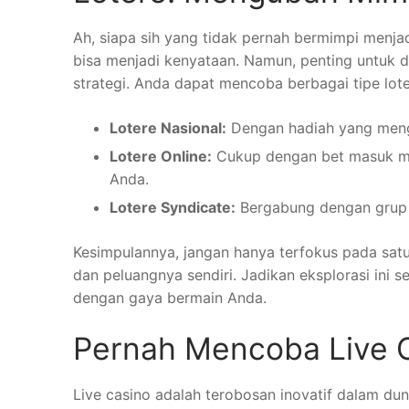
Ah, siapa sih yang tidak pernah bermimpi menjad
bisa menjadi kenyataan. Namun, penting untuk 
strategi. Anda dapat mencoba berbagai tipe loter
Lotere Nasional:
Dengan hadiah yang meng
Lotere Online:
Cukup dengan bet masuk min
Anda.
Lotere Syndicate:
Bergabung dengan grup 
Kesimpulannya, jangan hanya terfokus pada satu 
dan peluangnya sendiri. Jadikan eksplorasi ini
dengan gaya bermain Anda.
Pernah Mencoba Live 
Live casino adalah terobosan inovatif dalam duni