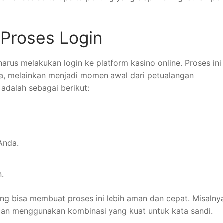
Proses Login
arus melakukan login ke platform kasino online. Proses ini
a, melainkan menjadi momen awal dari petualangan
adalah sebagai berikut:
Anda.
.
g bisa membuat proses ini lebih aman dan cepat. Misalnya
an menggunakan kombinasi yang kuat untuk kata sandi.