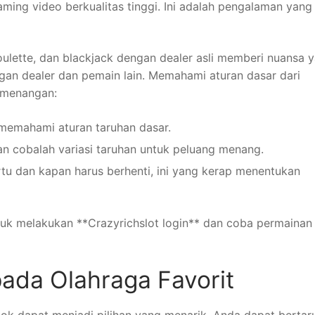
ming video berkualitas tinggi. Ini adalah pengalaman yang
ulette, dan blackjack dengan dealer asli memberi nuansa 
ngan dealer dan pemain lain. Memahami aturan dasar dari
kemenangan:
 memahami aturan taruhan dasar.
dan cobalah variasi taruhan untuk peluang menang.
u dan kapan harus berhenti, ini yang kerap menentukan
uk melakukan **Crazyrichslot login** dan coba permainan 
ada Olahraga Favorit
ok dapat menjadi pilihan yang menarik. Anda dapat bertar