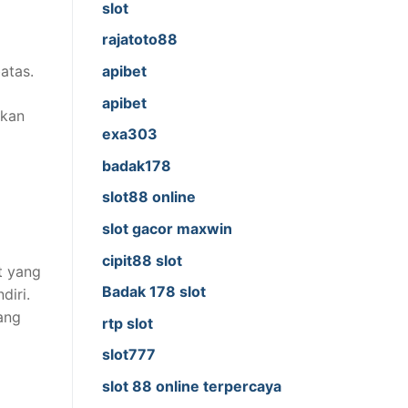
slot
rajatoto88
apibet
atas.
apibet
gkan
exa303
badak178
slot88 online
slot gacor maxwin
cipit88 slot
t yang
Badak 178 slot
diri.
ang
rtp slot
slot777
slot 88 online terpercaya