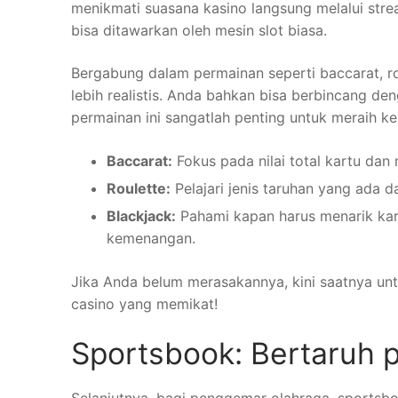
menikmati suasana kasino langsung melalui strea
bisa ditawarkan oleh mesin slot biasa.
Bergabung dalam permainan seperti baccarat, ro
lebih realistis. Anda bahkan bisa berbincang de
permainan ini sangatlah penting untuk meraih 
Baccarat:
Fokus pada nilai total kartu dan
Roulette:
Pelajari jenis taruhan yang ada 
Blackjack:
Pahami kapan harus menarik kart
kemenangan.
Jika Anda belum merasakannya, kini saatnya unt
casino yang memikat!
Sportsbook: Bertaruh p
Selanjutnya, bagi penggemar olahraga, sportsbo