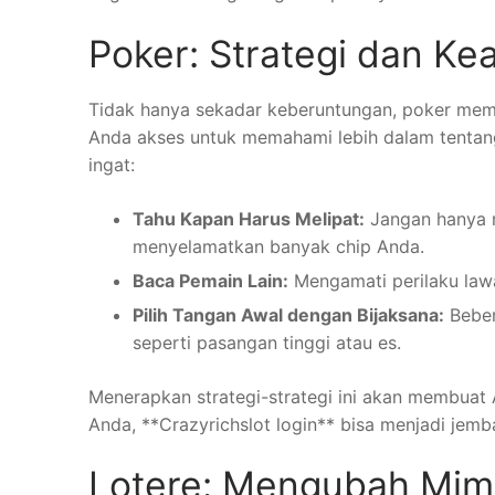
Poker: Strategi dan Ke
Tidak hanya sekadar keberuntungan, poker memb
Anda akses untuk memahami lebih dalam tentang
ingat:
Tahu Kapan Harus Melipat:
Jangan hanya me
menyelamatkan banyak chip Anda.
Baca Pemain Lain:
Mengamati perilaku law
Pilih Tangan Awal dengan Bijaksana:
Beber
seperti pasangan tinggi atau es.
Menerapkan strategi-strategi ini akan membuat 
Anda, **Crazyrichslot login** bisa menjadi jem
Lotere: Mengubah Mim