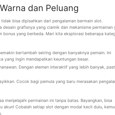
 Warna dan Peluang
, tidak bisa dipisahkan dari pengalaman bermain slot.
na desain grafisnya yang ciamik dan mekanisme permainan
 bonus yang berbeda. Mari kita eksplorasi beberapa kateg
emakin bertambah seiring dengan banyaknya pemain. Ini
eka yang ingin mendapatkan keuntungan besar.
menawan. Dengan elemen interaktif yang lebih banyak, past
yikkan. Cocok bagi pemula yang baru merasakan pengal
isa menjelajahi permainan ini tanpa batas. Bayangkan, bisa
 akun! Cobalah setiap slot dengan modal kecil dulu, kemu
.