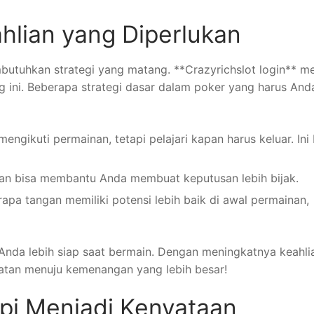
ahlian yang Diperlukan
utuhkan strategi yang matang. **Crazyrichslot login** m
 ini. Beberapa strategi dasar dalam poker yang harus And
ngikuti permainan, tetapi pelajari kapan harus keluar. Ini 
an bisa membantu Anda membuat keputusan lebih bijak.
apa tangan memiliki potensi lebih baik di awal permainan,
Anda lebih siap saat bermain. Dengan meningkatnya keahli
batan menuju kemenangan yang lebih besar!
pi Menjadi Kenyataan