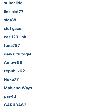
sultanlido
link slot77
slot88
slot gacor
ceri123 link
tuna787
dewajitu togel
Amavi 68
republik62
Neko77
Mahjong Ways
pay4d
GARUDA62