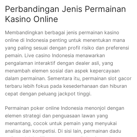
Perbandingan Jenis Permainan
Kasino Online
Membandingkan berbagai jenis permainan kasino
online di Indonesia penting untuk menentukan mana
yang paling sesuai dengan profil risiko dan preferensi
pemain. Live casino Indonesia menawarkan
pengalaman interaktif dengan dealer asli, yang
menambah elemen sosial dan aspek kepercayaan
dalam permainan. Sementara itu, permainan slot gacor
terbaru lebih fokus pada kesederhanaan dan hiburan
cepat dengan peluang jackpot tinggi.
Permainan poker online Indonesia menonjol dengan
elemen strategi dan penguasaan lawan yang
menantang, cocok untuk pemain yang menyukai
analisa dan kompetisi. Di sisi lain, permainan dadu