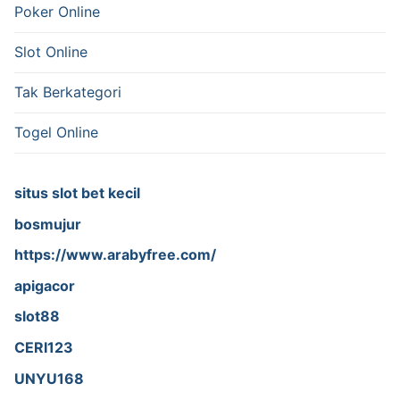
Poker Online
Slot Online
Tak Berkategori
Togel Online
situs slot bet kecil
bosmujur
https://www.arabyfree.com/
apigacor
slot88
CERI123
UNYU168