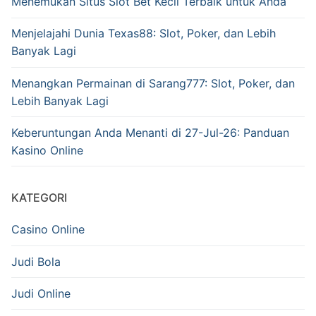
Menemukan Situs Slot Bet Kecil Terbaik untuk Anda
Menjelajahi Dunia Texas88: Slot, Poker, dan Lebih
Banyak Lagi
Menangkan Permainan di Sarang777: Slot, Poker, dan
Lebih Banyak Lagi
Keberuntungan Anda Menanti di 27-Jul-26: Panduan
Kasino Online
KATEGORI
Casino Online
Judi Bola
Judi Online