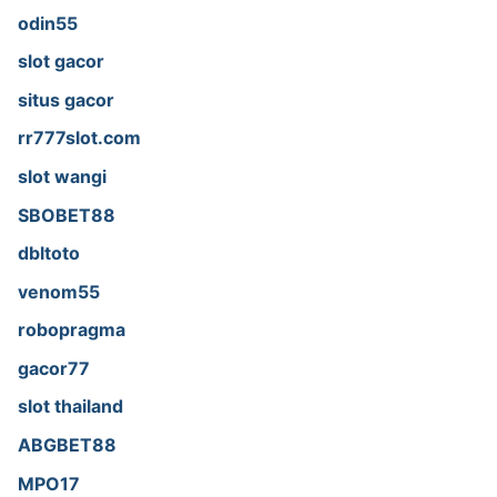
odin55
slot gacor
situs gacor
rr777slot.com
slot wangi
SBOBET88
dbltoto
venom55
robopragma
gacor77
slot thailand
ABGBET88
MPO17