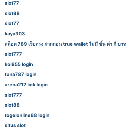
slot77
slot88
slot77
kaya303
สล็อต 789 เว็บตรง ฝากถอน true wallet ไม่มี ขั้น ต่ํา กี่ บาท
slot777
koi855 login
tuna787 login
arena212 link login
slot777
slot88
togelonline88 login
situs slot