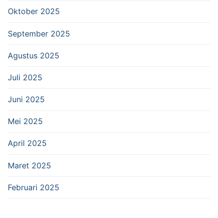
Oktober 2025
September 2025
Agustus 2025
Juli 2025
Juni 2025
Mei 2025
April 2025
Maret 2025
Februari 2025