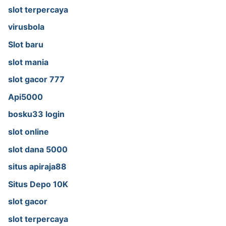
slot terpercaya
virusbola
Slot baru
slot mania
slot gacor 777
Api5000
bosku33 login
slot online
slot dana 5000
situs apiraja88
Situs Depo 10K
slot gacor
slot terpercaya