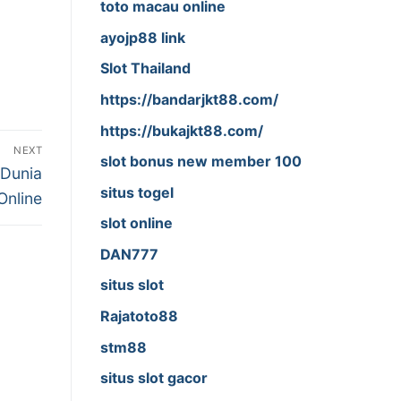
toto macau online
ayojp88 link
Slot Thailand
https://bandarjkt88.com/
https://bukajkt88.com/
NEXT
slot bonus new member 100
 Dunia
situs togel
Online
slot online
DAN777
situs slot
Rajatoto88
stm88
situs slot gacor