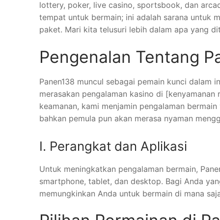
lottery, poker, live casino, sportsbook, dan ar
tempat untuk bermain; ini adalah sarana untuk 
paket. Mari kita telusuri lebih dalam apa yan
Pengenalan Tentang P
Panen138 muncul sebagai pemain kunci dalam in
merasakan pengalaman kasino di [kenyamanan ru
keamanan, kami menjamin pengalaman bermain 
bahkan pemula pun akan merasa nyaman menggu
I. Perangkat dan Aplikasi
Untuk meningkatkan pengalaman bermain, Panen
smartphone, tablet, dan desktop. Bagi Anda yan
memungkinkan Anda untuk bermain di mana saja