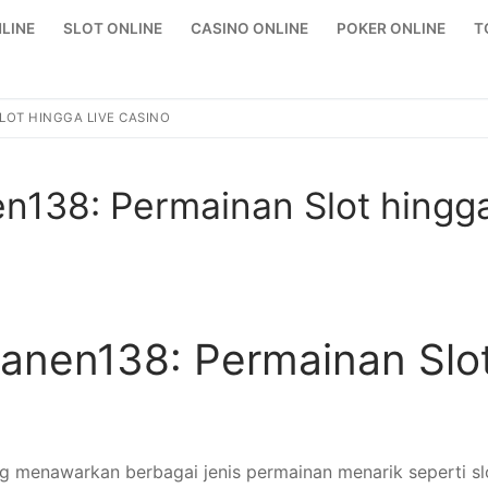
NLINE
SLOT ONLINE
CASINO ONLINE
POKER ONLINE
T
LOT HINGGA LIVE CASINO
n138: Permainan Slot hingg
anen138: Permainan Slo
g menawarkan berbagai jenis permainan menarik seperti sl