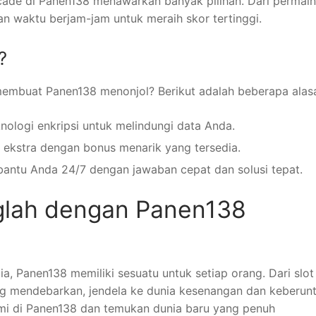
rcade di Panen138 menawarkan banyak pilihan. Dari permai
n waktu berjam-jam untuk meraih skor tertinggi.
?
 membuat Panen138 menonjol? Berikut adalah beberapa alas
ologi enkripsi untuk melindungi data Anda.
ekstra dengan bonus menarik yang tersedia.
ntu Anda 24/7 dengan jawaban cepat dan solusi tepat.
glah dengan Panen138
 Panen138 memiliki sesuatu untuk setiap orang. Dari slot
ng mendebarkan, jendela ke dunia kesenangan dan keberun
ami di Panen138 dan temukan dunia baru yang penuh