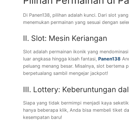
Pilihan Permainan di 
Di Panen138, pilihan adalah kunci. Dari slot ya
menemukan permainan yang sesuai dengan selera.
II. Slot: Mesin Keriangan
Slot adalah permainan ikonik yang mendominas
luar angkasa hingga kisah fantasi,
Panen138
And
peluang menang besar. Misalnya, slot bertema p
berpetualang sambil mengejar jackpot!
III. Lottery: Keberuntungan 
Siapa yang tidak bermimpi menjadi kaya seketi
hanya beberapa klik, Anda bisa membeli tiket da
kesempatan baru!