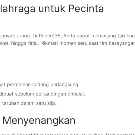
lahraga untuk Pecinta
 banyak orang. Di Panen138, Anda dapat memasang taruha
asket, hingga tinju. Nikmati momen seru saat tim kesayang
at permainan sedang berlangsung.
ibuat sebelum pertandingan dimulai.
aruhan dalam satu slip.
ng Menyenangkan