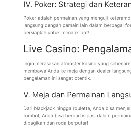
IV. Poker: Strategi dan Ketera
Poker adalah permainan yang menguji keterampi
langsung dengan pemain lain dalam berbagai for
bersiaplah untuk menarik pot!
Live Casino: Pengalama
Ingin merasakan atmosfer kasino yang sebenar
membawa Anda ke meja dengan dealer langsung 
pengalaman ini sangat otentik.
V. Meja dan Permainan Langs
Dari blackjack hingga roulette, Anda bisa menje
tombol, Anda bisa berpartisipasi dalam permain
dibagikan dan roda berputar!