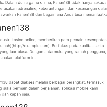
cade. Dalam dunia game online, Panen138 tidak hanya sekada
merasakan adrenaline, keberuntungan, dan kesenangan dala
g ditawarkan Panen138 dan bagaimana Anda bisa memanfaatk
anen138
dustri kasino online, memberikan para pemain kesempatan
mah](http://example.com). Berfokus pada kualitas serta
yang luar biasa. Dengan antarmuka yang ramah pengguna,
nakan platform ini.
138 dapat diakses melalui berbagai perangkat, termasuk
g suka bermain dalam perjalanan, aplikasi mobile kami
 dan kapan saja.