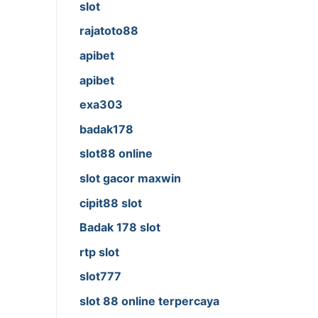
slot
rajatoto88
apibet
apibet
exa303
badak178
slot88 online
slot gacor maxwin
cipit88 slot
Badak 178 slot
rtp slot
slot777
slot 88 online terpercaya