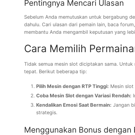
Pentingnya Mencari Ulasan
Sebelum Anda memutuskan untuk bergabung d
dahulu. Cari ulasan dari pemain lain, baca foru
membantu Anda mengambil keputusan yang lebi
Cara Memilih Permainan
Tidak semua mesin slot diciptakan sama. Untuk
tepat. Berikut beberapa tip:
Pilih Mesin dengan RTP Tinggi:
Mesin slot
Coba Mesin Slot dengan Variasi Rendah:
I
Kendalikan Emosi Saat Bermain:
Jangan bi
strategis.
Menggunakan Bonus dengan B