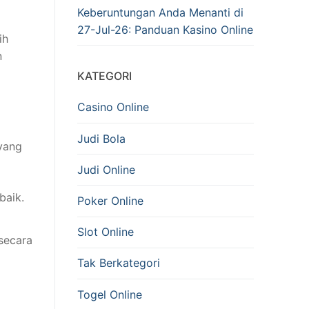
Keberuntungan Anda Menanti di
27-Jul-26: Panduan Kasino Online
ih
n
KATEGORI
Casino Online
Judi Bola
yang
Judi Online
baik.
Poker Online
Slot Online
secara
Tak Berkategori
Togel Online