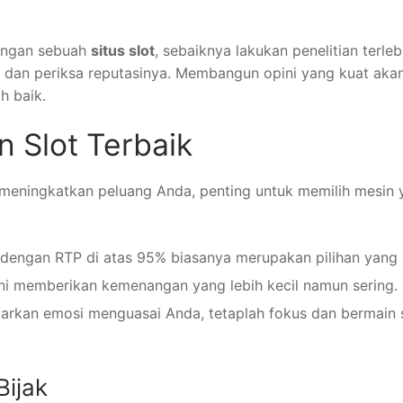
engan sebuah
situs slot
, sebaiknya lakukan penelitian terleb
m, dan periksa reputasinya. Membangun opini yang kuat aka
h baik.
 Slot Terbaik
 meningkatkan peluang Anda, penting untuk memilih mesin 
 dengan RTP di atas 95% biasanya merupakan pilihan yang 
ni memberikan kemenangan yang lebih kecil namun sering.
arkan emosi menguasai Anda, tetaplah fokus dan bermain 
ijak