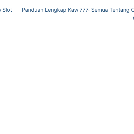
Next
 Slot
Panduan Lengkap Kawi777: Semua Tentang 
post: