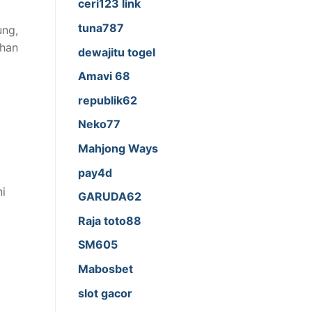
ceri123 link
tuna787
ung,
ahan
dewajitu togel
Amavi 68
republik62
Neko77
Mahjong Ways
pay4d
i
GARUDA62
Raja toto88
SM605
Mabosbet
slot gacor