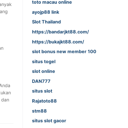
toto macau online
banyak
yang
ayojp88 link
Slot Thailand
https://bandarjkt88.com/
https://bukajkt88.com/
an
slot bonus new member 100
situs togel
slot online
DAN777
 Anda
situs slot
kukan
, dan
Rajatoto88
stm88
situs slot gacor