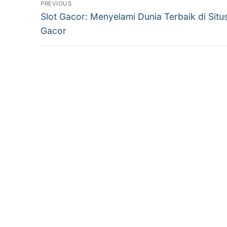
Navigasi
PREVIOUS
Previous
pos
Slot Gacor: Menyelami Dunia Terbaik di Situs
post:
Gacor