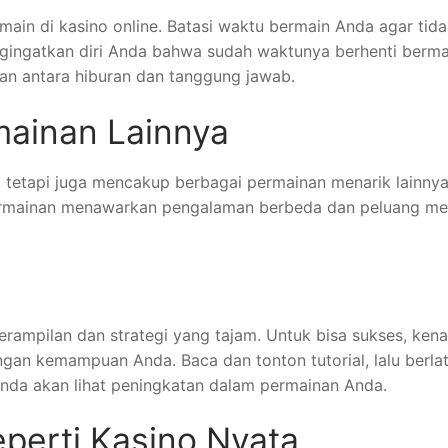
main di kasino online. Batasi waktu bermain Anda agar tid
ngingatkan diri Anda bahwa sudah waktunya berhenti berma
an antara hiburan dan tanggung jawab.
mainan Lainnya
t, tetapi juga mencakup berbagai permainan menarik lainny
p permainan menawarkan pengalaman berbeda dan peluang m
mpilan dan strategi yang tajam. Untuk bisa sukses, kenal
engan kemampuan Anda. Baca dan tonton tutorial, lalu berlat
Anda akan lihat peningkatan dalam permainan Anda.
eperti Kasino Nyata