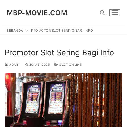
Lompat
ke
MBP-MOVIE.COM
konten
BERANDA
PROMOTOR SLOT SERING BAGI INFO
Cari:
Promotor Slot Sering Bagi Info
ADMIN
30 MEI 2025
SLOT ONLINE