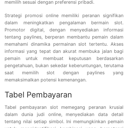
memilih sesuai dengan preferensi pribadi.
Strategi promosi online memiliki peranan signifikan
dalam meningkatkan pengalaman bermain slot.
Promotor digital, dengan menyediakan informasi
tentang paylines, berperan membantu pemain dalam
memahami dinamika permainan slot tertentu. Akses
informasi yang tepat dan akurat membuka jalan bagi
pemain untuk membuat keputusan berdasarkan
pengetahuan, bukan sekedar keberuntungan, terutama
saat memilih slot dengan paylines yang
memaksimalkan potensi kemenangan.
Tabel Pembayaran
Tabel pembayaran slot memegang peranan krusial
dalam dunia judi online, menyediakan data detail
tentang nilai setiap simbol. Ini memungkinkan pemain