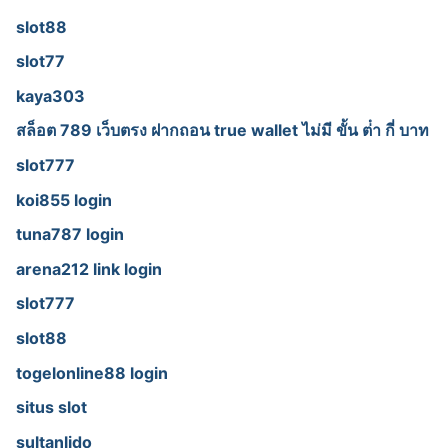
slot88
slot77
kaya303
สล็อต 789 เว็บตรง ฝากถอน true wallet ไม่มี ขั้น ต่ํา กี่ บาท
slot777
koi855 login
tuna787 login
arena212 link login
slot777
slot88
togelonline88 login
situs slot
sultanlido