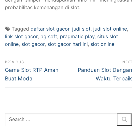
probabilitas kemenangan di slot.
Tagged
daftar slot gacor
,
judi slot
,
judi slot online
,
link slot gacor
,
pg soft
,
pragmatic play
,
situs slot
online
,
slot gacor
,
slot gacor hari ini
,
slot online
Navigasi
PREVIOUS
NEXT
pos
Previous
Next
Game Slot RTP Aman
Panduan Slot Dengan
post:
post:
Buat Modal
Waktu Terbaik
Cari: