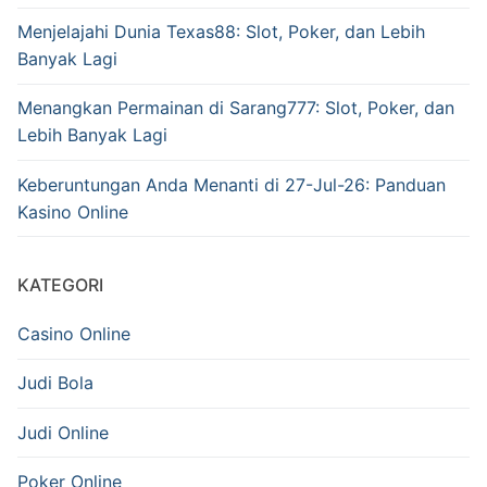
Menjelajahi Dunia Texas88: Slot, Poker, dan Lebih
Banyak Lagi
Menangkan Permainan di Sarang777: Slot, Poker, dan
Lebih Banyak Lagi
Keberuntungan Anda Menanti di 27-Jul-26: Panduan
Kasino Online
KATEGORI
Casino Online
Judi Bola
Judi Online
Poker Online