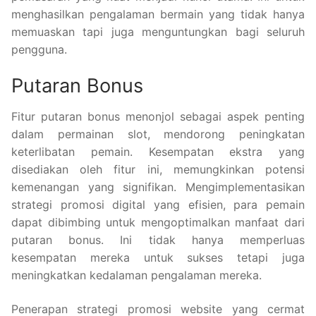
menghasilkan pengalaman bermain yang tidak hanya
memuaskan tapi juga menguntungkan bagi seluruh
pengguna.
Putaran Bonus
Fitur putaran bonus menonjol sebagai aspek penting
dalam permainan slot, mendorong peningkatan
keterlibatan pemain. Kesempatan ekstra yang
disediakan oleh fitur ini, memungkinkan potensi
kemenangan yang signifikan. Mengimplementasikan
strategi promosi digital yang efisien, para pemain
dapat dibimbing untuk mengoptimalkan manfaat dari
putaran bonus. Ini tidak hanya memperluas
kesempatan mereka untuk sukses tetapi juga
meningkatkan kedalaman pengalaman mereka.
Penerapan strategi promosi website yang cermat