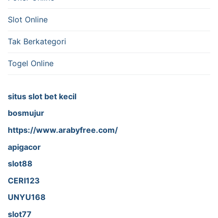
Slot Online
Tak Berkategori
Togel Online
situs slot bet kecil
bosmujur
https://www.arabyfree.com/
apigacor
slot88
CERI123
UNYU168
slot77