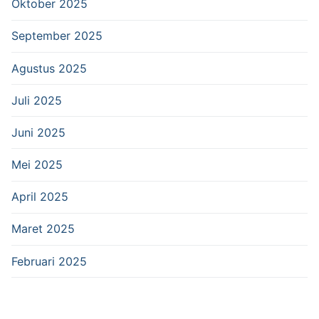
Oktober 2025
September 2025
Agustus 2025
Juli 2025
Juni 2025
Mei 2025
April 2025
Maret 2025
Februari 2025