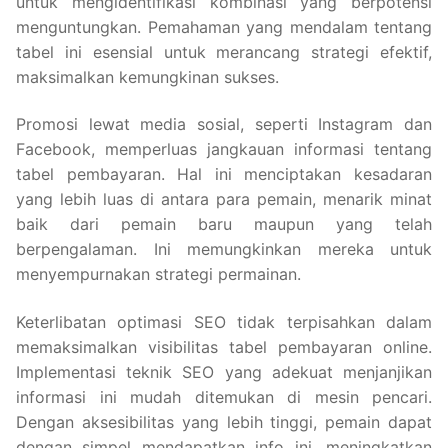
untuk mengidentifikasi kombinasi yang berpotensi
menguntungkan. Pemahaman yang mendalam tentang
tabel ini esensial untuk merancang strategi efektif,
maksimalkan kemungkinan sukses.
Promosi lewat media sosial, seperti Instagram dan
Facebook, memperluas jangkauan informasi tentang
tabel pembayaran. Hal ini menciptakan kesadaran
yang lebih luas di antara para pemain, menarik minat
baik dari pemain baru maupun yang telah
berpengalaman. Ini memungkinkan mereka untuk
menyempurnakan strategi permainan.
Keterlibatan optimasi SEO tidak terpisahkan dalam
memaksimalkan visibilitas tabel pembayaran online.
Implementasi teknik SEO yang adekuat menjanjikan
informasi ini mudah ditemukan di mesin pencari.
Dengan aksesibilitas yang lebih tinggi, pemain dapat
dengan simpel mendapatkan info ini, meningkatkan