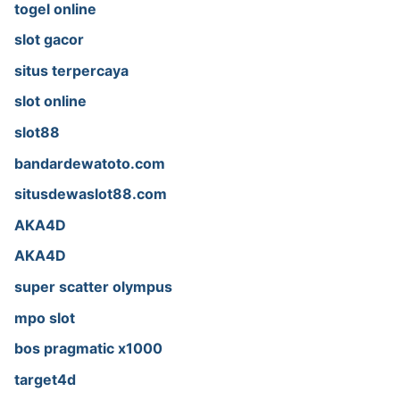
togel online
slot gacor
situs terpercaya
slot online
slot88
bandardewatoto.com
situsdewaslot88.com
AKA4D
AKA4D
super scatter olympus
mpo slot
bos pragmatic x1000
target4d