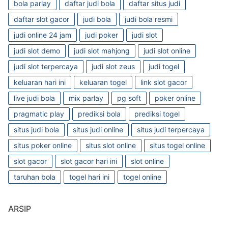
bola parlay
daftar judi bola
daftar situs judi
daftar slot gacor
judi bola
judi bola resmi
judi online 24 jam
judi poker
judi slot
judi slot demo
judi slot mahjong
judi slot online
judi slot terpercaya
judi slot zeus
judi togel
keluaran hari ini
keluaran togel
link slot gacor
live judi bola
mix parlay
pg soft
poker online
pragmatic play
prediksi bola
prediksi togel
situs judi bola
situs judi online
situs judi terpercaya
situs poker online
situs slot online
situs togel online
slot gacor
slot gacor hari ini
slot online
taruhan bola
togel hari ini
togel online
ARSIP