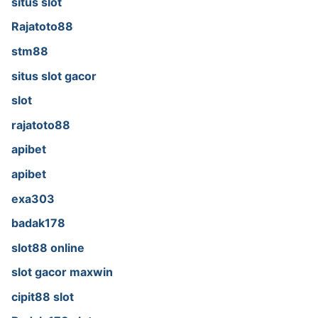
situs slot
Rajatoto88
stm88
situs slot gacor
slot
rajatoto88
apibet
apibet
exa303
badak178
slot88 online
slot gacor maxwin
cipit88 slot