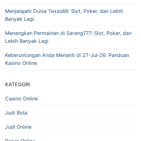
Menjelajahi Dunia Texas88: Slot, Poker, dan Lebih
Banyak Lagi
Menangkan Permainan di Sarang777: Slot, Poker, dan
Lebih Banyak Lagi
Keberuntungan Anda Menanti di 27-Jul-26: Panduan
Kasino Online
KATEGORI
Casino Online
Judi Bola
Judi Online