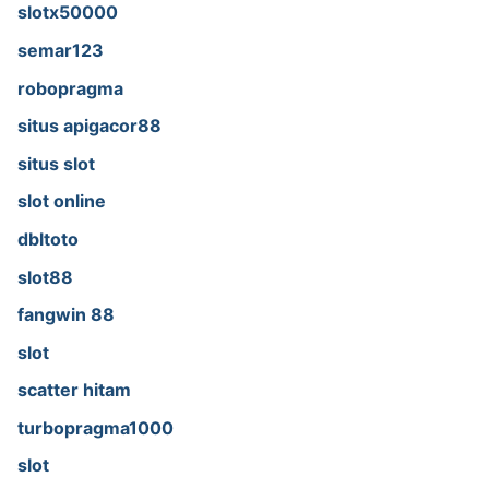
slotx50000
semar123
robopragma
situs apigacor88
situs slot
slot online
dbltoto
slot88
fangwin 88
slot
scatter hitam
turbopragma1000
slot