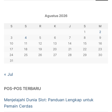
Agustus 2026
S
S
R
K
J
S
M
1
2
3
4
5
6
7
8
9
10
11
12
13
14
15
16
17
18
19
20
21
22
23
24
25
26
27
28
29
30
31
« Jul
POS-POS TERBARU
Menjelajahi Dunia Slot: Panduan Lengkap untuk
Pemain Cerdas