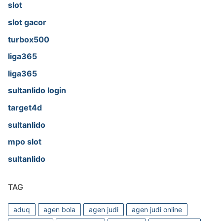
slot
slot gacor
turbox500
liga365
liga365
sultanlido login
target4d
sultanlido
mpo slot
sultanlido
TAG
aduq
agen bola
agen judi
agen judi online