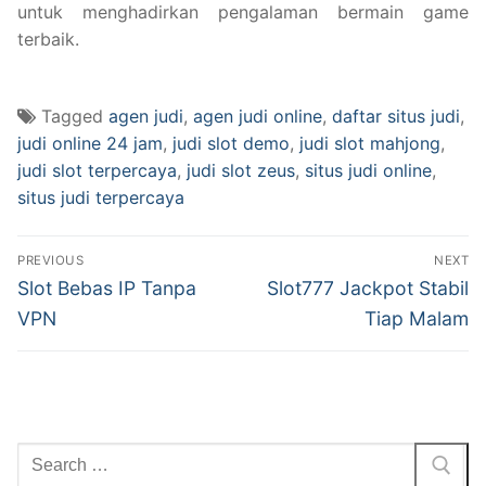
untuk menghadirkan pengalaman bermain game
terbaik.
Tagged
agen judi
,
agen judi online
,
daftar situs judi
,
judi online 24 jam
,
judi slot demo
,
judi slot mahjong
,
judi slot terpercaya
,
judi slot zeus
,
situs judi online
,
situs judi terpercaya
Navigasi
PREVIOUS
NEXT
pos
Previous
Next
Slot Bebas IP Tanpa
Slot777 Jackpot Stabil
post:
post:
VPN
Tiap Malam
Cari: