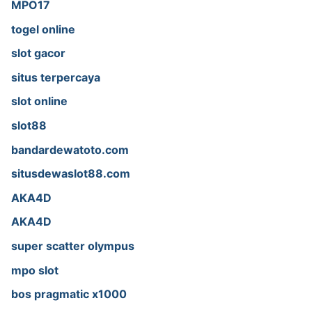
MPO17
togel online
slot gacor
situs terpercaya
slot online
slot88
bandardewatoto.com
situsdewaslot88.com
AKA4D
AKA4D
super scatter olympus
mpo slot
bos pragmatic x1000