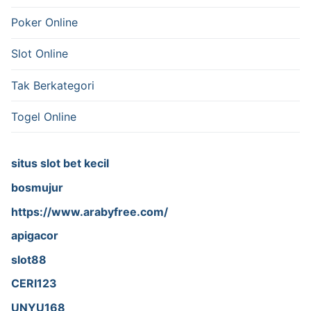
Poker Online
Slot Online
Tak Berkategori
Togel Online
situs slot bet kecil
bosmujur
https://www.arabyfree.com/
apigacor
slot88
CERI123
UNYU168