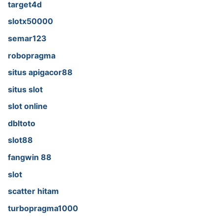
target4d
slotx50000
semar123
robopragma
situs apigacor88
situs slot
slot online
dbltoto
slot88
fangwin 88
slot
scatter hitam
turbopragma1000