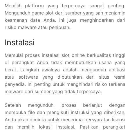
Memilih platform yang terpercaya sangat penting.
Mengunduh game slot dari sumber yang sah menjamin
keamanan data Anda. Ini juga menghindarkan dari
risiko malware atau penipuan.
Instalasi
Memulai proses instalasi slot online berkualitas tinggi
di perangkat Anda tidak membutuhkan usaha yang
berat. Langkah awalnya adalah mengunduh aplikasi
atau software yang dibutuhkan dari situs resmi
penyedia. Ini penting untuk menghindari risiko terkena
malware dari sumber yang tidak terpercaya.
Setelah mengunduh, proses berlanjut dengan
membuka file dan mengikuti instruksi yang diberikan.
Anda akan diminta untuk menerima persyaratan lisensi
dan memilih lokasi instalasi. Pastikan perangkat