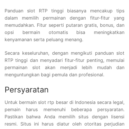
Panduan slot RTP tinggi biasanya mencakup tips
dalam memilih permainan dengan fitur-fitur yang
memudahkan. Fitur seperti putaran gratis, bonus, dan
opsi bermain otomatis bisa meningkatkan
kenyamanan serta peluang menang.
Secara keseluruhan, dengan mengikuti panduan slot
RTP tinggi dan menyadari fitur-fitur penting, memulai
permainan slot akan menjadi lebih mudah dan
menguntungkan bagi pemula dan profesional.
Persyaratan
Untuk bermain slot rtp besar di Indonesia secara legal,
pemain harus memenuhi beberapa persyaratan.
Pastikan bahwa Anda memilih situs dengan lisensi
resmi. Situs ini harus diatur oleh otoritas perjudian