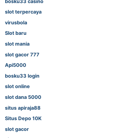
bosku33 casino
slot terpercaya
virusbola
Slot baru
slot mania
slot gacor 777
Api5000
bosku33 login
slot online
slot dana 5000
situs apiraja88
Situs Depo 10K
slot gacor