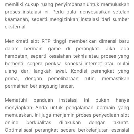
memiliki cukup ruang penyimpanan untuk memuluskan
proses instalasi ini. Perlu pula menyesuaikan setelan
keamanan, seperti mengizinkan instalasi dari sumber
eksternal.
Menikmati slot RTP tinggi memberikan dimensi baru
dalam bermain game di perangkat. Jika ada
hambatan, seperti kesalahan teknis atau proses yang
berhenti, segera periksa koneksi internet atau mulai
ulang dari langkah awal. Kondisi perangkat yang
prima, dengan pemeliharaan rutin, memastikan
permainan berlangsung lancar.
Mematuhi panduan instalasi ini bukan hanya
menyiapkan Anda untuk pengalaman bermain yang
memuaskan. Ini juga menjamin proses penyediaan slot
online berkualitas dilakukan dengan akurat.
Optimalisasi perangkat secara berkelanjutan esensial