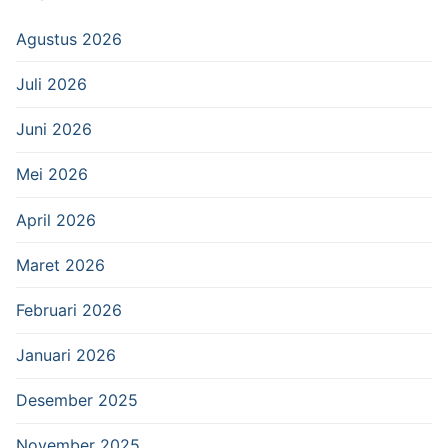
Agustus 2026
Juli 2026
Juni 2026
Mei 2026
April 2026
Maret 2026
Februari 2026
Januari 2026
Desember 2025
November 2025