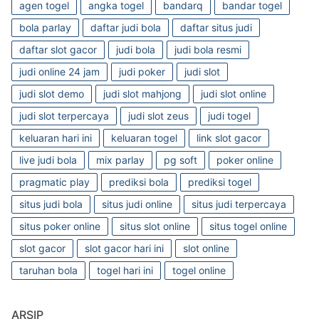
agen togel
angka togel
bandarq
bandar togel
bola parlay
daftar judi bola
daftar situs judi
daftar slot gacor
judi bola
judi bola resmi
judi online 24 jam
judi poker
judi slot
judi slot demo
judi slot mahjong
judi slot online
judi slot terpercaya
judi slot zeus
judi togel
keluaran hari ini
keluaran togel
link slot gacor
live judi bola
mix parlay
pg soft
poker online
pragmatic play
prediksi bola
prediksi togel
situs judi bola
situs judi online
situs judi terpercaya
situs poker online
situs slot online
situs togel online
slot gacor
slot gacor hari ini
slot online
taruhan bola
togel hari ini
togel online
ARSIP