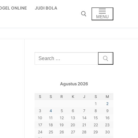
OGEL ONLINE
JUDI BOLA
MENU
Cari:
Cari:
Agustus 2026
S
S
R
K
J
S
M
1
2
3
4
5
6
7
8
9
10
11
12
13
14
15
16
17
18
19
20
21
22
23
24
25
26
27
28
29
30