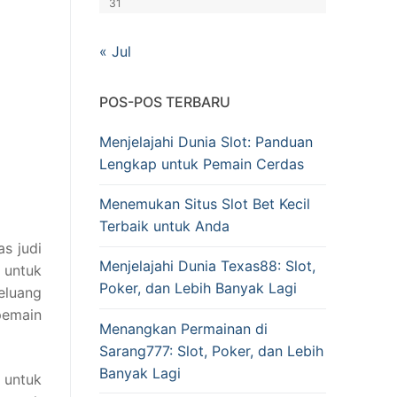
31
« Jul
POS-POS TERBARU
Menjelajahi Dunia Slot: Panduan
Lengkap untuk Pemain Cerdas
Menemukan Situs Slot Bet Kecil
Terbaik untuk Anda
s judi
Menjelajahi Dunia Texas88: Slot,
 untuk
Poker, dan Lebih Banyak Lagi
eluang
pemain
Menangkan Permainan di
Sarang777: Slot, Poker, dan Lebih
Banyak Lagi
 untuk