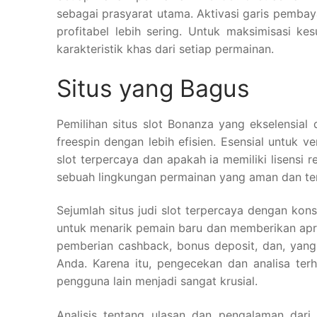
sebagai prasyarat utama. Aktivasi garis pembay
profitabel lebih sering. Untuk maksimisasi kes
karakteristik khas dari setiap permainan.
Situs yang Bagus
Pemilihan situs slot Bonanza yang ekselensia
freespin dengan lebih efisien. Esensial untuk ve
slot terpercaya dan apakah ia memiliki lisensi 
sebuah lingkungan permainan yang aman dan ter
Sejumlah situs judi slot terpercaya dengan kon
untuk menarik pemain baru dan memberikan apr
pemberian cashback, bonus deposit, dan, yang
Anda. Karena itu, pengecekan dan analisa ter
pengguna lain menjadi sangat krusial.
Analisis tentang ulasan dan pengalaman dari