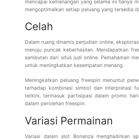
mencapai kemenangan yang selama ini hanya menj
mengoptimalkan setiap peluang yang tersedia 
Celah
Dalam ruang dinamis perjudian online, eksplora
menuju puncak keberhasilan. Mendapatkan free
sambutan dari situs judi online. Pemahaman 
untuk meningkatkan kesempatan menang.
Meningkatkan peluang freespin menuntut pener
terhadap kombinasi simbol dan interpretasi 
terkini, termasuk partisipasi dalam promo hari
dalam perolehan freespin.
Variasi Permainan
Variasi dalam slot Bonanza menghadirkan sp