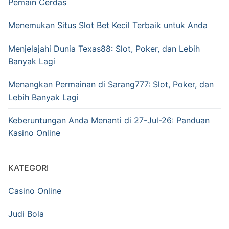
Pemain Cerdas
Menemukan Situs Slot Bet Kecil Terbaik untuk Anda
Menjelajahi Dunia Texas88: Slot, Poker, dan Lebih
Banyak Lagi
Menangkan Permainan di Sarang777: Slot, Poker, dan
Lebih Banyak Lagi
Keberuntungan Anda Menanti di 27-Jul-26: Panduan
Kasino Online
KATEGORI
Casino Online
Judi Bola