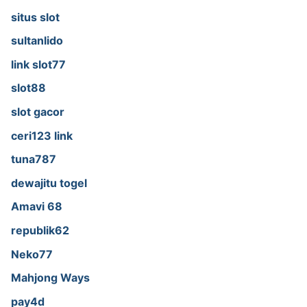
situs slot
sultanlido
link slot77
slot88
slot gacor
ceri123 link
tuna787
dewajitu togel
Amavi 68
republik62
Neko77
Mahjong Ways
pay4d