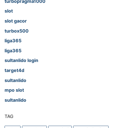
turbopragma1000
slot
slot gacor
turbox500
liga365
liga365
sultanlido login
target4d
sultanlido
mpo slot
sultanlido
TAG