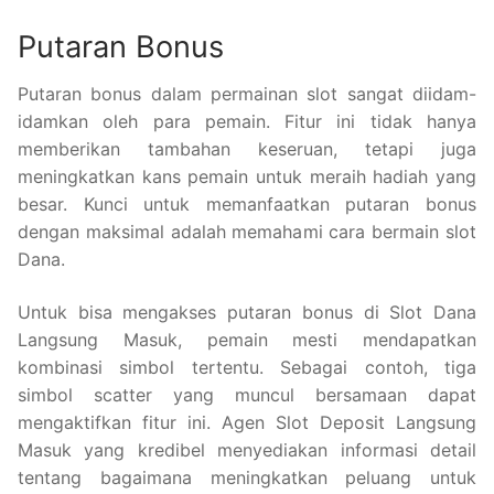
Putaran Bonus
Putaran bonus dalam permainan slot sangat diidam-
idamkan oleh para pemain. Fitur ini tidak hanya
memberikan tambahan keseruan, tetapi juga
meningkatkan kans pemain untuk meraih hadiah yang
besar. Kunci untuk memanfaatkan putaran bonus
dengan maksimal adalah memahami cara bermain slot
Dana.
Untuk bisa mengakses putaran bonus di Slot Dana
Langsung Masuk, pemain mesti mendapatkan
kombinasi simbol tertentu. Sebagai contoh, tiga
simbol scatter yang muncul bersamaan dapat
mengaktifkan fitur ini. Agen Slot Deposit Langsung
Masuk yang kredibel menyediakan informasi detail
tentang bagaimana meningkatkan peluang untuk