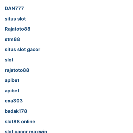
DAN777
situs slot
Rajatoto88
stm88
situs slot gacor
slot
rajatoto88
apibet
apibet
exa303
badak178
slot88 online
slot gacor maxwin