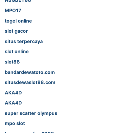
ABGBET88
MPO17
togel online
slot gacor
situs terpercaya
slot online
slot88
bandardewatoto.com
situsdewaslot88.com
AKA4D
AKA4D
super scatter olympus
mpo slot