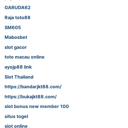
GARUDA62
Raja toto88
SM605
Mabosbet
slot gacor
toto macau online
ayojp88 link
Slot Thailand
https://bandarjkt88.com/
https://bukajkt88.com/
slot bonus new member 100
situs togel
slot online