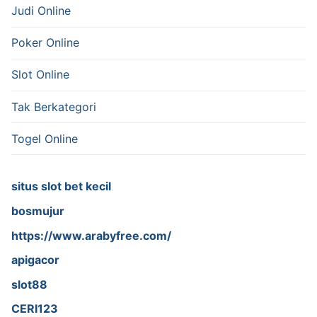
Judi Online
Poker Online
Slot Online
Tak Berkategori
Togel Online
situs slot bet kecil
bosmujur
https://www.arabyfree.com/
apigacor
slot88
CERI123