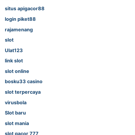
situs apigacor88
login piket88
rajamenang
slot
Ulat123
link slot
slot online
bosku33 casino
slot terpercaya
virusbola
Slot baru
slot mania
slot gacor 777