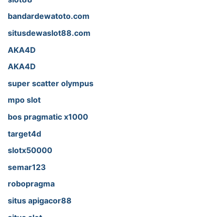
bandardewatoto.com
situsdewaslot88.com
AKA4D
AKA4D
super scatter olympus
mpo slot
bos pragmatic x1000
target4d
slotx50000
semar123
robopragma
situs apigacor88