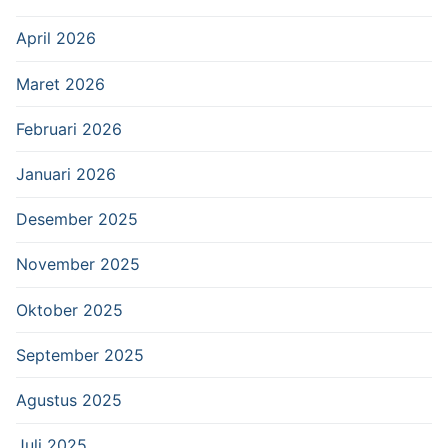
April 2026
Maret 2026
Februari 2026
Januari 2026
Desember 2025
November 2025
Oktober 2025
September 2025
Agustus 2025
Juli 2025