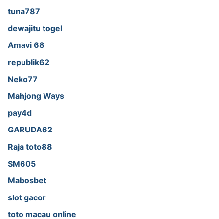
tuna787
dewajitu togel
Amavi 68
republik62
Neko77
Mahjong Ways
pay4d
GARUDA62
Raja toto88
SM605
Mabosbet
slot gacor
toto macau online