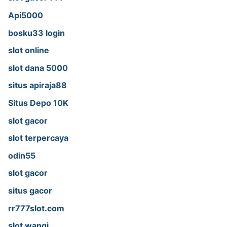
Api5000
bosku33 login
slot online
slot dana 5000
situs apiraja88
Situs Depo 10K
slot gacor
slot terpercaya
odin55
slot gacor
situs gacor
rr777slot.com
slot wangi