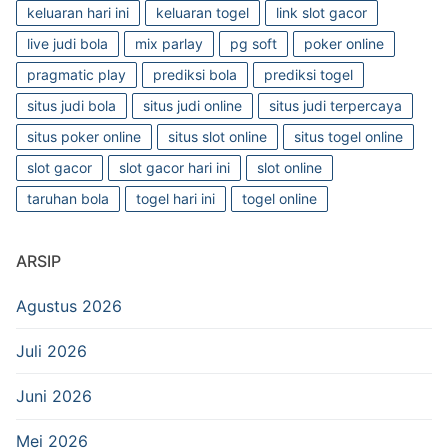
keluaran hari ini
keluaran togel
link slot gacor
live judi bola
mix parlay
pg soft
poker online
pragmatic play
prediksi bola
prediksi togel
situs judi bola
situs judi online
situs judi terpercaya
situs poker online
situs slot online
situs togel online
slot gacor
slot gacor hari ini
slot online
taruhan bola
togel hari ini
togel online
ARSIP
Agustus 2026
Juli 2026
Juni 2026
Mei 2026