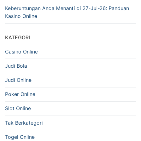
Keberuntungan Anda Menanti di 27-Jul-26: Panduan
Kasino Online
KATEGORI
Casino Online
Judi Bola
Judi Online
Poker Online
Slot Online
Tak Berkategori
Togel Online