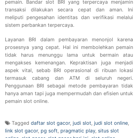
pemain. Bandar slot BRI yang terpercaya menjamin
transaksi dilakukan secara cepat dan aman. Ini
meliputi pengesahan identitas dan verifikasi melalui
sistem perbankan terpercaya.
Layanan BRI dalam pembayaran menonjol karena
prosesnya yang cepat. Hal ini membolehkan pemain
tidak harus menunggu lama untuk bermain atau
mengakses kemenangan. Kepraktisan juga menjadi
aspek vital, sebab BRI operasional di ribuan lokasi
termasuk cabang dan ATM di seluruh negeri.
Penggunaan BRI sebagai metode pembayaran tidak
hanya aman tapi juga mempermudah dan efisien untuk
pemain slot online.
Tagged
daftar slot gacor
,
judi slot
,
judi slot online
,
link slot gacor
,
pg soft
,
pragmatic play
,
situs slot