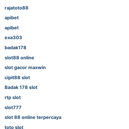
rajatoto88
apibet
apibet
exa303
badak178
slot88 online
slot gacor maxwin
cipit88 slot
Badak 178 slot
rtp slot
slot777
slot 88 online terpercaya
toto slot