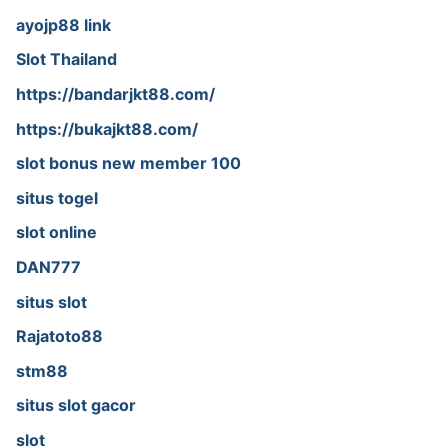
ayojp88 link
Slot Thailand
https://bandarjkt88.com/
https://bukajkt88.com/
slot bonus new member 100
situs togel
slot online
DAN777
situs slot
Rajatoto88
stm88
situs slot gacor
slot