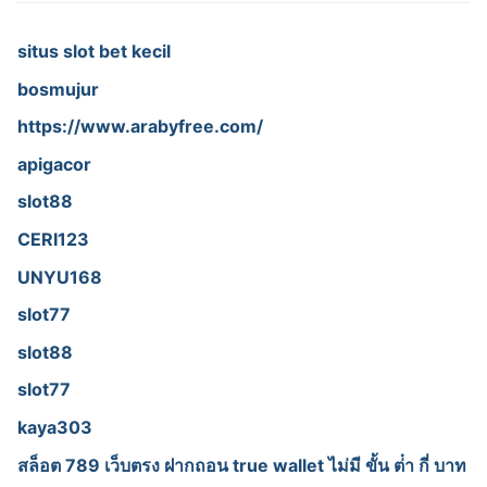
situs slot bet kecil
bosmujur
https://www.arabyfree.com/
apigacor
slot88
CERI123
UNYU168
slot77
slot88
slot77
kaya303
สล็อต 789 เว็บตรง ฝากถอน true wallet ไม่มี ขั้น ต่ํา กี่ บาท