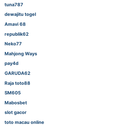
tuna787
dewajitu togel
Amavi 68
republik62
Neko77
Mahjong Ways
pay4d
GARUDA62
Raja toto88
SM605
Mabosbet
slot gacor
toto macau online