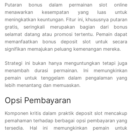
Putaran bonus dalam permainan slot online
menawarkan kesempatan yang luas untuk
meningkatkan keuntungan. Fitur ini, khususnya putaran
gratis, seringkali merupakan bagian dari bonus
selamat datang atau promosi tertentu. Pemain dapat
memanfaatkan bonus deposit slot untuk secara
signifikan memajukan peluang kemenangan mereka.
Strategi ini bukan hanya menguntungkan tetapi juga
menambah durasi permainan. Ini memungkinkan
pemain untuk tenggelam dalam pengalaman yang
lebih menantang dan memuaskan.
Opsi Pembayaran
Komponen kritis dalam praktik deposit slot mencakup
pemahaman terhadap berbagai opsi pembayaran yang
tersedia. Hal ini memungkinkan pemain untuk