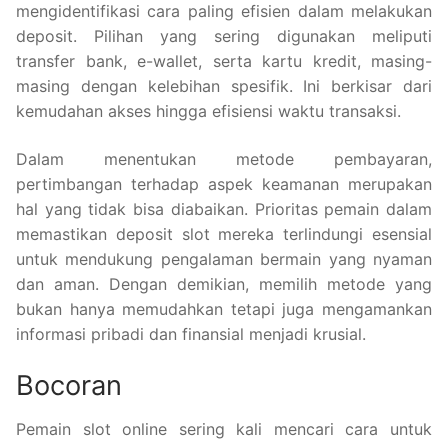
mengidentifikasi cara paling efisien dalam melakukan
deposit. Pilihan yang sering digunakan meliputi
transfer bank, e-wallet, serta kartu kredit, masing-
masing dengan kelebihan spesifik. Ini berkisar dari
kemudahan akses hingga efisiensi waktu transaksi.
Dalam menentukan metode pembayaran,
pertimbangan terhadap aspek keamanan merupakan
hal yang tidak bisa diabaikan. Prioritas pemain dalam
memastikan deposit slot mereka terlindungi esensial
untuk mendukung pengalaman bermain yang nyaman
dan aman. Dengan demikian, memilih metode yang
bukan hanya memudahkan tetapi juga mengamankan
informasi pribadi dan finansial menjadi krusial.
Bocoran
Pemain slot online sering kali mencari cara untuk