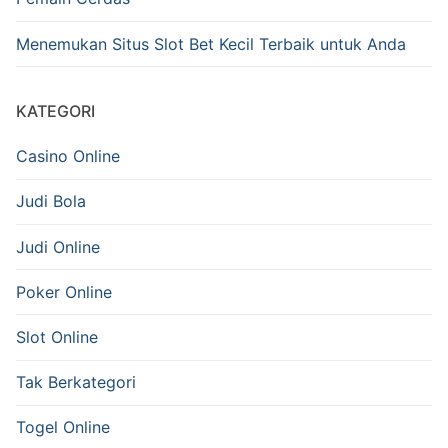
Menemukan Situs Slot Bet Kecil Terbaik untuk Anda
KATEGORI
Casino Online
Judi Bola
Judi Online
Poker Online
Slot Online
Tak Berkategori
Togel Online