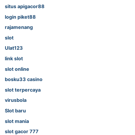
situs apigacor88
login piket88
rajamenang
slot
Ulat123
link slot
slot online
bosku33 casino
slot terpercaya
virusbola
Slot baru
slot mania
slot gacor 777