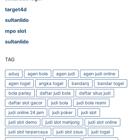
target4d
sultanlido
mpo slot
sultanlido
TAG
aduq
agen bola
agen judi
agen judi online
agen togel
angka togel
bandarq
bandar togel
bola parlay
daftar judi bola
daftar situs judi
daftar slot gacor
judi bola
judi bola resmi
judi online 24 jam
judi poker
judi slot
judi slot demo
judi slot mahjong
judi slot online
judi slot terpercaya
judi slot zeus
judi togel