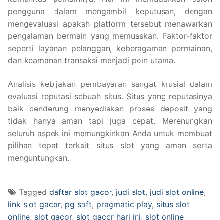
pengguna dalam mengambil keputusan, dengan
mengevaluasi apakah platform tersebut menawarkan
pengalaman bermain yang memuaskan. Faktor-faktor
seperti layanan pelanggan, keberagaman permainan,
dan keamanan transaksi menjadi poin utama.
Analisis kebijakan pembayaran sangat krusial dalam
evaluasi reputasi sebuah situs. Situs yang reputasinya
baik cenderung menyediakan proses deposit yang
tidak hanya aman tapi juga cepat. Merenungkan
seluruh aspek ini memungkinkan Anda untuk membuat
pilihan tepat terkait situs slot yang aman serta
menguntungkan.
Tagged
daftar slot gacor
,
judi slot
,
judi slot online
,
link slot gacor
,
pg soft
,
pragmatic play
,
situs slot
online
,
slot gacor
,
slot gacor hari ini
,
slot online