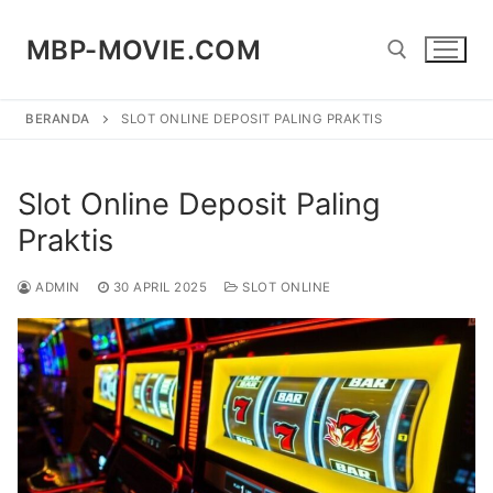
Lompat
ke
MBP-MOVIE.COM
konten
BERANDA
SLOT ONLINE DEPOSIT PALING PRAKTIS
Cari:
Slot Online Deposit Paling
Praktis
ADMIN
30 APRIL 2025
SLOT ONLINE