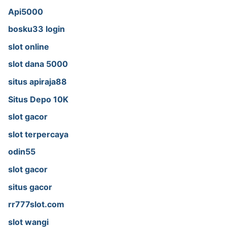
Api5000
bosku33 login
slot online
slot dana 5000
situs apiraja88
Situs Depo 10K
slot gacor
slot terpercaya
odin55
slot gacor
situs gacor
rr777slot.com
slot wangi