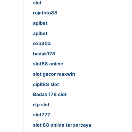
slot
rajatoto88
apibet
apibet
exa303
badak178
slot88 online
slot gacor maxwin
cipit88 slot
Badak 178 slot
rtp slot
slot777
slot 88 online terpercaya