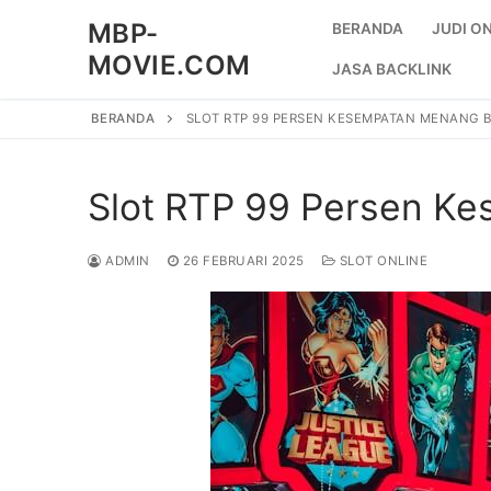
Lompat
MBP-
BERANDA
JUDI O
ke
MOVIE.COM
konten
JASA BACKLINK
BERANDA
SLOT RTP 99 PERSEN KESEMPATAN MENANG 
Slot RTP 99 Persen K
ADMIN
26 FEBRUARI 2025
SLOT ONLINE