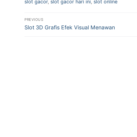
slot gacor
,
slot gacor hari ini
,
slot online
Navigasi
PREVIOUS
Previous
pos
Slot 3D Grafis Efek Visual Menawan
post: