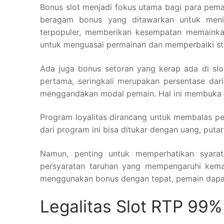
Bonus slot menjadi fokus utama bagi para pema
beragam bonus yang ditawarkan untuk meni
terpopuler, memberikan kesempatan memainkan
untuk menguasai permainan dan memperbaiki st
Ada juga bonus setoran yang kerap ada di slo
pertama, seringkali merupakan persentase dari
menggandakan modal pemain. Hal ini membuka 
Program loyalitas dirancang untuk membalas p
dari program ini bisa ditukar dengan uang, putar
Namun, penting untuk memperhatikan syarat
persyaratan taruhan yang mempengaruhi ke
menggunakan bonus dengan tepat, pemain dapa
Legalitas Slot RTP 99%