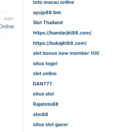
toto macau online
ayojp88 link
NEXT
Slot Thailand
Online
https://bandarjkt88.com/
https://bukajkt88.com/
slot bonus new member 100
situs togel
slot online
DAN777
situs slot
Rajatoto88
stm88
situs slot gacor