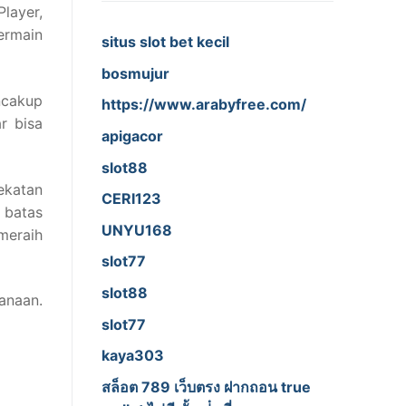
layer,
ermain
situs slot bet kecil
bosmujur
ncakup
https://www.arabyfree.com/
r bisa
apigacor
slot88
ekatan
CERI123
 batas
UNYU168
meraih
slot77
slot88
anaan.
slot77
kaya303
สล็อต 789 เว็บตรง ฝากถอน true