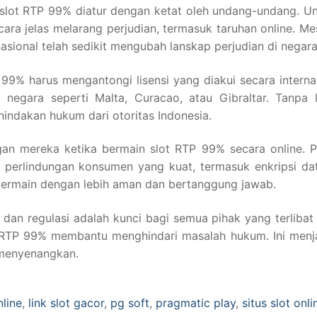
k slot RTP 99% diatur dengan ketat oleh undang-undang. U
ra jelas melarang perjudian, termasuk taruhan online. Me
asional telah sedikit mengubah lanskap perjudian di negara 
9% harus mengantongi lisensi yang diakui secara internas
di negara seperti Malta, Curacao, atau Gibraltar. Tanpa li
nindakan hukum dari otoritas Indonesia.
gan mereka ketika bermain slot RTP 99% secara online. P
 perlindungan konsumen yang kuat, termasuk enkripsi da
 bermain dengan lebih aman dan bertanggung jawab.
i, dan regulasi adalah kunci bagi semua pihak yang terliba
t RTP 99% membantu menghindari masalah hukum. Ini menj
menyenangkan.
nline
,
link slot gacor
,
pg soft
,
pragmatic play
,
situs slot onli