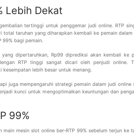
 Lebih Dekat
mbalian tertinggi untuk penggemar judi online. RTP sin
ri total taruhan yang diharapkan kembali ke pemain dalam
P 99% bagi pemain.
 yang dipertaruhkan, Rp99 diprediksi akan kembali ke 
dengan RTP tinggi sangat dicari oleh penjudi online. T
i kesempatan lebih besar untuk menang.
api juga mempengaruhi strategi pemain dalam judi online 
njadi kunci untuk mengoptimalkan keuntungan dan peng
TP 99%
n main mesin slot online ber-RTP 99% sebelum terjun ke t