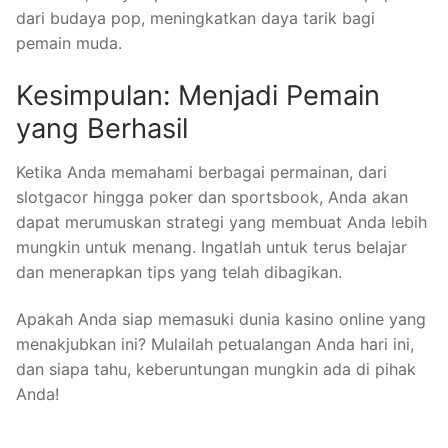
dari budaya pop, meningkatkan daya tarik bagi
pemain muda.
Kesimpulan: Menjadi Pemain
yang Berhasil
Ketika Anda memahami berbagai permainan, dari
slotgacor hingga poker dan sportsbook, Anda akan
dapat merumuskan strategi yang membuat Anda lebih
mungkin untuk menang. Ingatlah untuk terus belajar
dan menerapkan tips yang telah dibagikan.
Apakah Anda siap memasuki dunia kasino online yang
menakjubkan ini? Mulailah petualangan Anda hari ini,
dan siapa tahu, keberuntungan mungkin ada di pihak
Anda!