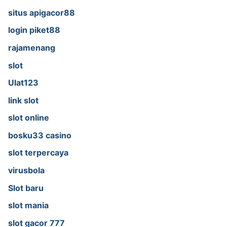
situs apigacor88
login piket88
rajamenang
slot
Ulat123
link slot
slot online
bosku33 casino
slot terpercaya
virusbola
Slot baru
slot mania
slot gacor 777