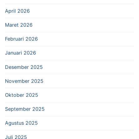
April 2026
Maret 2026
Februari 2026
Januari 2026
Desember 2025
November 2025
Oktober 2025
September 2025
Agustus 2025
Juli 2025