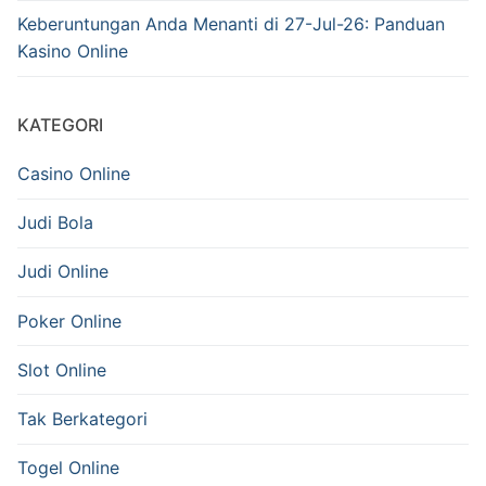
Keberuntungan Anda Menanti di 27-Jul-26: Panduan
Kasino Online
KATEGORI
Casino Online
Judi Bola
Judi Online
Poker Online
Slot Online
Tak Berkategori
Togel Online