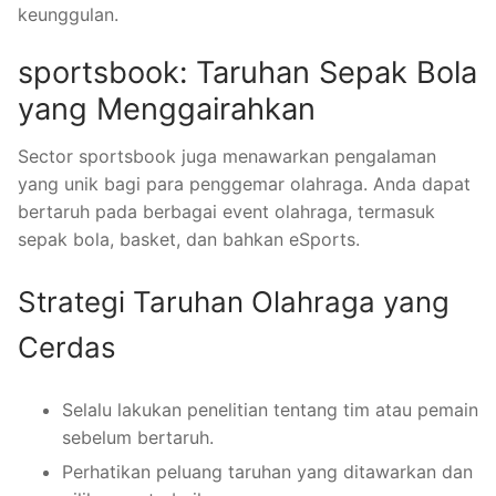
keunggulan.
sportsbook: Taruhan Sepak Bola
yang Menggairahkan
Sector sportsbook juga menawarkan pengalaman
yang unik bagi para penggemar olahraga. Anda dapat
bertaruh pada berbagai event olahraga, termasuk
sepak bola, basket, dan bahkan eSports.
Strategi Taruhan Olahraga yang
Cerdas
Selalu lakukan penelitian tentang tim atau pemain
sebelum bertaruh.
Perhatikan peluang taruhan yang ditawarkan dan