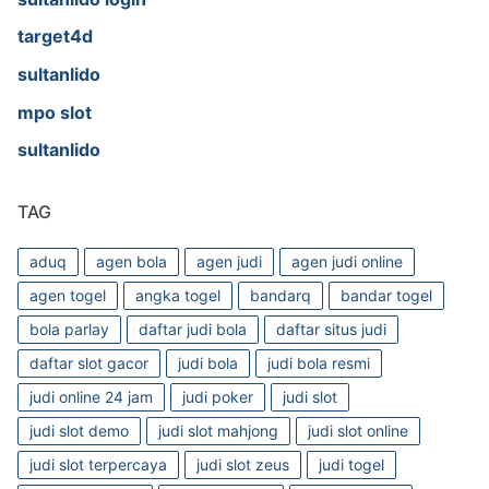
target4d
sultanlido
mpo slot
sultanlido
TAG
aduq
agen bola
agen judi
agen judi online
agen togel
angka togel
bandarq
bandar togel
bola parlay
daftar judi bola
daftar situs judi
daftar slot gacor
judi bola
judi bola resmi
judi online 24 jam
judi poker
judi slot
judi slot demo
judi slot mahjong
judi slot online
judi slot terpercaya
judi slot zeus
judi togel