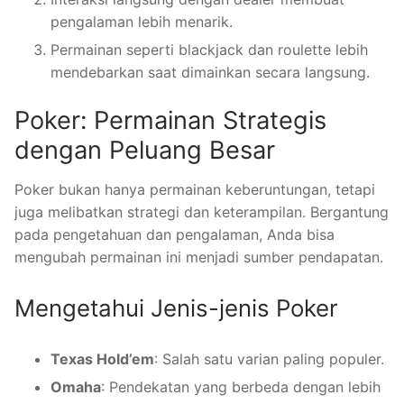
pengalaman lebih menarik.
Permainan seperti blackjack dan roulette lebih
mendebarkan saat dimainkan secara langsung.
Poker: Permainan Strategis
dengan Peluang Besar
Poker bukan hanya permainan keberuntungan, tetapi
juga melibatkan strategi dan keterampilan. Bergantung
pada pengetahuan dan pengalaman, Anda bisa
mengubah permainan ini menjadi sumber pendapatan.
Mengetahui Jenis-jenis Poker
Texas Hold’em
: Salah satu varian paling populer.
Omaha
: Pendekatan yang berbeda dengan lebih