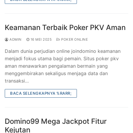
Keamanan Terbaik Poker PKV Aman
ADMIN
16 MEI 2025
POKER ONLINE
Dalam dunia perjudian online joindomino keamanan
menjadi fokus utama bagi pemain. Situs poker pkv
aman menawarkan pengalaman bermain yang
menggembirakan sekaligus menjaga data dan
transaksi…
BACA SELENGKAPNYA %RARR;
Domino99 Mega Jackpot Fitur
Kejutan