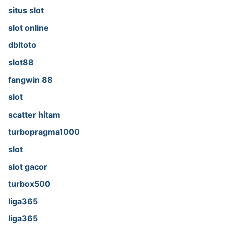
situs slot
slot online
dbltoto
slot88
fangwin 88
slot
scatter hitam
turbopragma1000
slot
slot gacor
turbox500
liga365
liga365