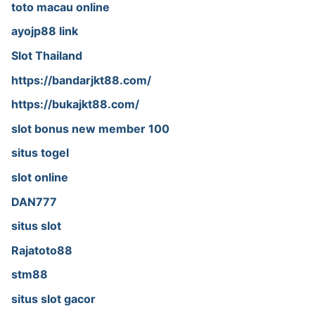
toto macau online
ayojp88 link
Slot Thailand
https://bandarjkt88.com/
https://bukajkt88.com/
slot bonus new member 100
situs togel
slot online
DAN777
situs slot
Rajatoto88
stm88
situs slot gacor