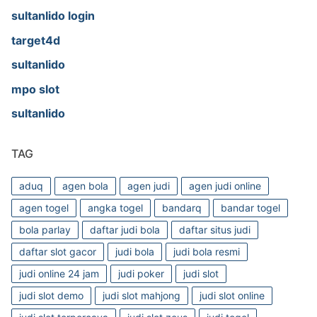
sultanlido login
target4d
sultanlido
mpo slot
sultanlido
TAG
aduq
agen bola
agen judi
agen judi online
agen togel
angka togel
bandarq
bandar togel
bola parlay
daftar judi bola
daftar situs judi
daftar slot gacor
judi bola
judi bola resmi
judi online 24 jam
judi poker
judi slot
judi slot demo
judi slot mahjong
judi slot online