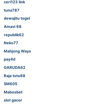
ceri123 link
tuna787
dewajitu togel
Amavi 68
republik62
Neko77
Mahjong Ways
pay4d
GARUDA62
Raja toto88
SM605
Mabosbet
slot gacor