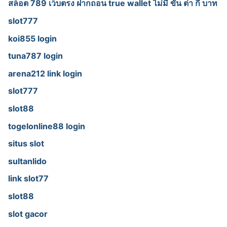
สล็อต 789 เว็บตรง ฝากถอน true wallet ไม่มี ขั้น ต่ํา กี่ บาท
slot777
koi855 login
tuna787 login
arena212 link login
slot777
slot88
togelonline88 login
situs slot
sultanlido
link slot77
slot88
slot gacor