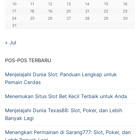
10
11
12
13
14
15
16
17
18
19
20
21
22
23
24
25
26
27
28
29
30
31
« Jul
POS-POS TERBARU
Menjelajahi Dunia Slot: Panduan Lengkap untuk
Pemain Cerdas
Menemukan Situs Slot Bet Kecil Terbaik untuk Anda
Menjelajahi Dunia Texas88: Slot, Poker, dan Lebih
Banyak Lagi
Menangkan Permainan di Sarang777: Slot, Poker, dan