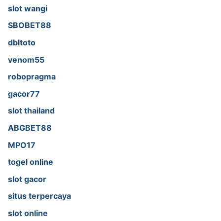
slot wangi
SBOBET88
dbltoto
venom55
robopragma
gacor77
slot thailand
ABGBET88
MPO17
togel online
slot gacor
situs terpercaya
slot online