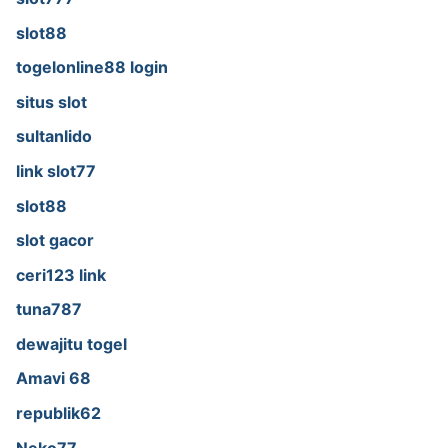
slot88
togelonline88 login
situs slot
sultanlido
link slot77
slot88
slot gacor
ceri123 link
tuna787
dewajitu togel
Amavi 68
republik62
Neko77