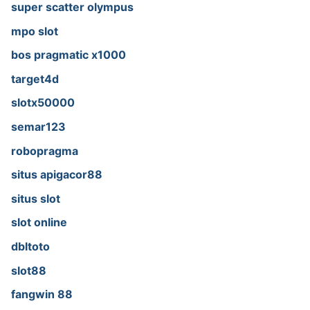
super scatter olympus
mpo slot
bos pragmatic x1000
target4d
slotx50000
semar123
robopragma
situs apigacor88
situs slot
slot online
dbltoto
slot88
fangwin 88