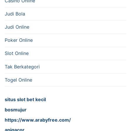
Casino Online
Judi Bola
Judi Online
Poker Online
Slot Online
Tak Berkategori
Togel Online
situs slot bet kecil
bosmujur
https://www.arabyfree.com/
apigacor