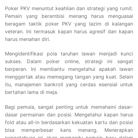
Poker PKV menuntut keahlian dan strategi yang rumit.
Pemain yang berambisi menang harus menguasai
beragam taktik poker PKV yang lazim di kalangan
veteran. Ini termasuk kapan harus agresif dan kapan
harus menahan diri.
Mengidentifikasi pola taruhan lawan menjadi kunci
sukses. Dalam poker online, strategi ini sangat
berperan. Ini membantu mengetahui apakah lawan
menggertak atau memegang tangan yang kuat. Selain
itu, manajemen bankroll yang cerdas esensial untuk
bertahan lama di meja.
Bagi pemula, sangat penting untuk memahami dasar-
dasar permainan dan posisi. Mengetahui kapan harus
fold atau all-in berdasarkan kekuatan kartu dan posisi
bisa memperbesar kans menang. Menerapkan
pengetahuan ini akan memandu pemain baru dalam