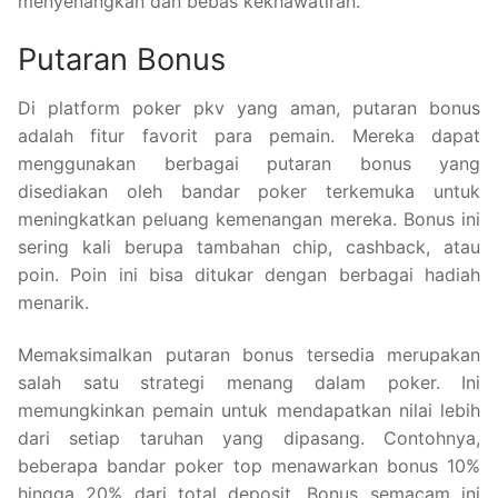
menyenangkan dan bebas kekhawatiran.
Putaran Bonus
Di platform poker pkv yang aman, putaran bonus
adalah fitur favorit para pemain. Mereka dapat
menggunakan berbagai putaran bonus yang
disediakan oleh bandar poker terkemuka untuk
meningkatkan peluang kemenangan mereka. Bonus ini
sering kali berupa tambahan chip, cashback, atau
poin. Poin ini bisa ditukar dengan berbagai hadiah
menarik.
Memaksimalkan putaran bonus tersedia merupakan
salah satu strategi menang dalam poker. Ini
memungkinkan pemain untuk mendapatkan nilai lebih
dari setiap taruhan yang dipasang. Contohnya,
beberapa bandar poker top menawarkan bonus 10%
hingga 20% dari total deposit. Bonus semacam ini