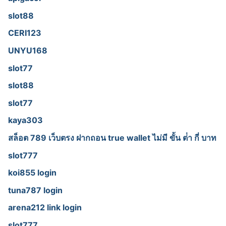
slot88
CERI123
UNYU168
slot77
slot88
slot77
kaya303
สล็อต 789 เว็บตรง ฝากถอน true wallet ไม่มี ขั้น ต่ํา กี่ บาท
slot777
koi855 login
tuna787 login
arena212 link login
slot777