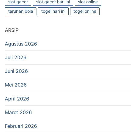
slot gacor
slot gacor hari ini
slot online
taruhan bola
togel hari ini
togel online
ARSIP
Agustus 2026
Juli 2026
Juni 2026
Mei 2026
April 2026
Maret 2026
Februari 2026