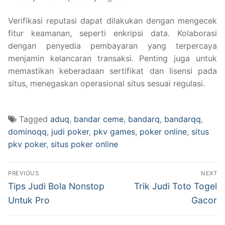
Verifikasi reputasi dapat dilakukan dengan mengecek
fitur keamanan, seperti enkripsi data. Kolaborasi
dengan penyedia pembayaran yang terpercaya
menjamin kelancaran transaksi. Penting juga untuk
memastikan keberadaan sertifikat dan lisensi pada
situs, menegaskan operasional situs sesuai regulasi.
Tagged
aduq
,
bandar ceme
,
bandarq
,
bandarqq
,
dominoqq
,
judi poker
,
pkv games
,
poker online
,
situs
pkv poker
,
situs poker online
Navigasi
PREVIOUS
NEXT
pos
Previous
Next
Tips Judi Bola Nonstop
Trik Judi Toto Togel
post:
post:
Untuk Pro
Gacor