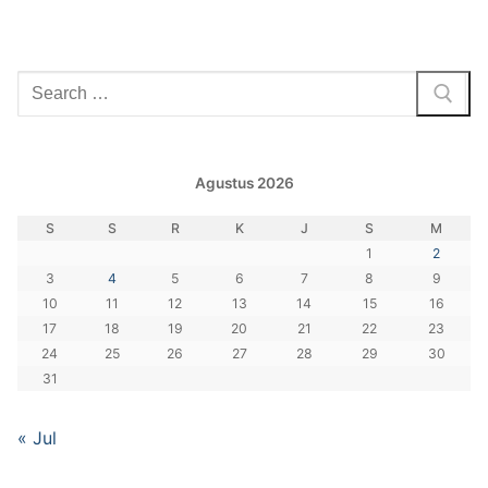
Cari:
Agustus 2026
S
S
R
K
J
S
M
1
2
3
4
5
6
7
8
9
10
11
12
13
14
15
16
17
18
19
20
21
22
23
24
25
26
27
28
29
30
31
« Jul