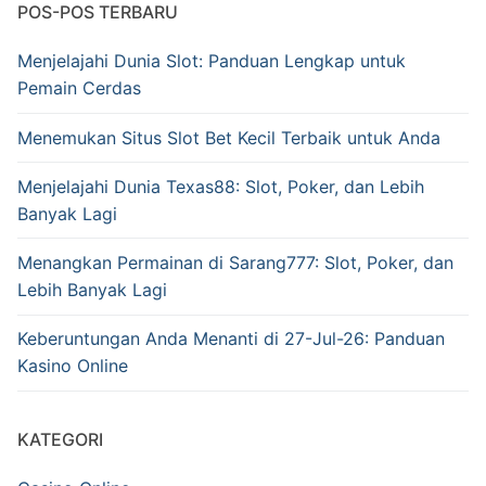
POS-POS TERBARU
Menjelajahi Dunia Slot: Panduan Lengkap untuk
Pemain Cerdas
Menemukan Situs Slot Bet Kecil Terbaik untuk Anda
Menjelajahi Dunia Texas88: Slot, Poker, dan Lebih
Banyak Lagi
Menangkan Permainan di Sarang777: Slot, Poker, dan
Lebih Banyak Lagi
Keberuntungan Anda Menanti di 27-Jul-26: Panduan
Kasino Online
KATEGORI