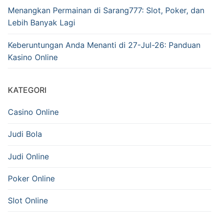
Menangkan Permainan di Sarang777: Slot, Poker, dan
Lebih Banyak Lagi
Keberuntungan Anda Menanti di 27-Jul-26: Panduan
Kasino Online
KATEGORI
Casino Online
Judi Bola
Judi Online
Poker Online
Slot Online