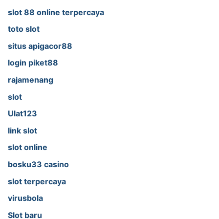
slot 88 online terpercaya
toto slot
situs apigacor88
login piket88
rajamenang
slot
Ulat123
link slot
slot online
bosku33 casino
slot terpercaya
virusbola
Slot baru