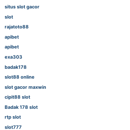
situs slot gacor
slot
rajatoto88
apibet
apibet
exa303
badak178
slot88 online
slot gacor maxwin
cipit88 slot
Badak 178 slot
rtp slot
slot777