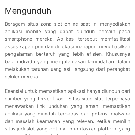
Mengunduh
Beragam situs zona slot online saat ini menyediakan
aplikasi mobile yang dapat diunduh pemain pada
smartphone mereka. Aplikasi tersebut memfasilitasi
akses kapan pun dan di lokasi manapun, menghasilkan
pengalaman bertaruh yang lebih efisien. Khususnya
bagi individu yang mengutamakan kemudahan dalam
melakukan taruhan uang asli langsung dari perangkat
seluler mereka.
Esensial untuk memastikan aplikasi hanya diunduh dari
sumber yang terverifikasi. Situs-situs slot terpercaya
menawarkan link unduhan yang aman, memastikan
aplikasi yang diunduh terbebas dari potensi malware
dan masalah keamanan yang relevan. Ketika memilih
situs judi slot yang optimal, prioritaskan platform yang