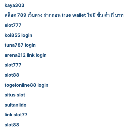
kaya303
สล็อต 789 เว็บตรง ฝากถอน true wallet ไม่มี ขั้น ต่ํา กี่ บาท
slot777
koi855 login
tuna787 login
arena212 link login
slot777
slot88
togelonline88 login
situs slot
sultanlido
link slot77
slot88