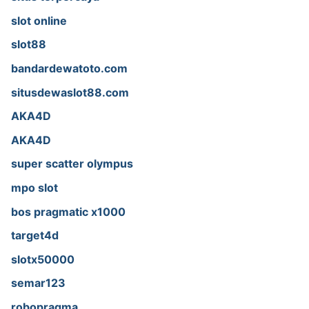
slot online
slot88
bandardewatoto.com
situsdewaslot88.com
AKA4D
AKA4D
super scatter olympus
mpo slot
bos pragmatic x1000
target4d
slotx50000
semar123
robopragma