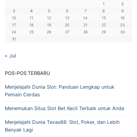
1
2
3
4
5
6
7
8
9
10
11
12
13
14
15
16
17
18
19
20
21
22
23
24
25
26
27
28
29
30
31
« Jul
POS-POS TERBARU
Menjelajahi Dunia Slot: Panduan Lengkap untuk
Pemain Cerdas
Menemukan Situs Slot Bet Kecil Terbaik untuk Anda
Menjelajahi Dunia Texas88: Slot, Poker, dan Lebih
Banyak Lagi