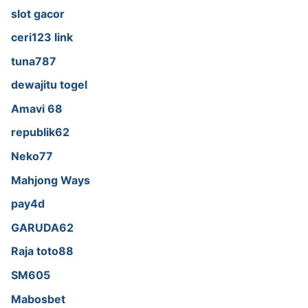
slot gacor
ceri123 link
tuna787
dewajitu togel
Amavi 68
republik62
Neko77
Mahjong Ways
pay4d
GARUDA62
Raja toto88
SM605
Mabosbet