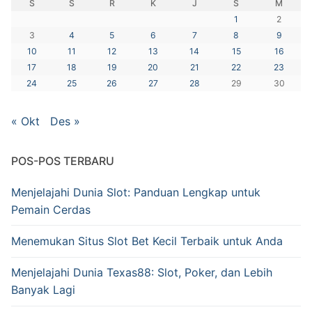
S
S
R
K
J
S
M
1
2
3
4
5
6
7
8
9
10
11
12
13
14
15
16
17
18
19
20
21
22
23
24
25
26
27
28
29
30
« Okt
Des »
POS-POS TERBARU
Menjelajahi Dunia Slot: Panduan Lengkap untuk
Pemain Cerdas
Menemukan Situs Slot Bet Kecil Terbaik untuk Anda
Menjelajahi Dunia Texas88: Slot, Poker, dan Lebih
Banyak Lagi