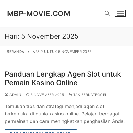
Lompat
ke
MBP-MOVIE.COM
konten
Hari:
5 November 2025
Cari:
BERANDA
ARSIP UNTUK 5 NOVEMBER 2025
Panduan Lengkap Agen Slot untuk
Pemain Kasino Online
ADMIN
5 NOVEMBER 2025
TAK BERKATEGORI
Temukan tips dan strategi menjadi agen slot
terkemuka di dunia kasino online. Pelajari berbagai
permainan dan cara meningkatkan penghasilan Anda.