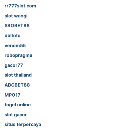
rr777slot.com
slot wangi
SBOBET88
dbltoto
venom55
robopragma
gacor77
slot thailand
ABGBET88
MPO17
togel online
slot gacor
situs terpercaya