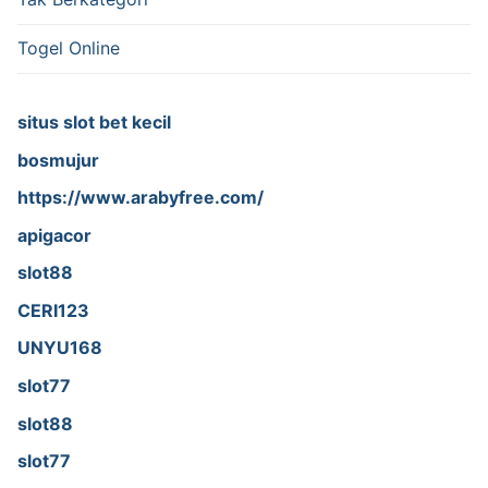
Togel Online
situs slot bet kecil
bosmujur
https://www.arabyfree.com/
apigacor
slot88
CERI123
UNYU168
slot77
slot88
slot77