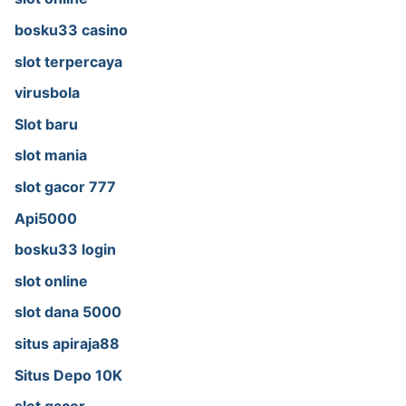
bosku33 casino
slot terpercaya
virusbola
Slot baru
slot mania
slot gacor 777
Api5000
bosku33 login
slot online
slot dana 5000
situs apiraja88
Situs Depo 10K