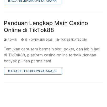
BACA SELENGKAPNYA %RARR;
Panduan Lengkap Main Casino
Online di TikTok88
ADMIN
15 NOVEMBER 2025
TAK BERKATEGORI
Temukan cara seru bermain slot, poker, dan lebih lagi
di TikTok88, platform casino online terbaik dengan
banyak pilihan permainan!
BACA SELENGKAPNYA %RARR;