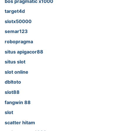
bos pragmatic x1000
target4d
slotx50000
semar123
robopragma
situs apigacor88
situs slot
slot online
dbltoto
slot88
fangwin 88
slot
scatter hitam