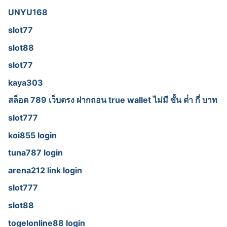
UNYU168
slot77
slot88
slot77
kaya303
สล็อต 789 เว็บตรง ฝากถอน true wallet ไม่มี ขั้น ต่ํา กี่ บาท
slot777
koi855 login
tuna787 login
arena212 link login
slot777
slot88
togelonline88 login