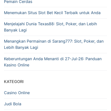
Pemain Cerdas
Menemukan Situs Slot Bet Kecil Terbaik untuk Anda
Menjelajahi Dunia Texas88: Slot, Poker, dan Lebih
Banyak Lagi
Menangkan Permainan di Sarang777: Slot, Poker, dan
Lebih Banyak Lagi
Keberuntungan Anda Menanti di 27-Jul-26: Panduan
Kasino Online
KATEGORI
Casino Online
Judi Bola