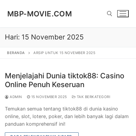
Lompat
ke
MBP-MOVIE.COM
konten
Hari:
15 November 2025
Cari:
BERANDA
ARSIP UNTUK 15 NOVEMBER 2025
Menjelajahi Dunia tiktok88: Casino
Online Penuh Keseruan
ADMIN
15 NOVEMBER 2025
TAK BERKATEGORI
Temukan semua tentang tiktok88 di dunia kasino
online, slot, lotere, poker, dan lebih banyak lagi dalam
panduan komprehensif ini!