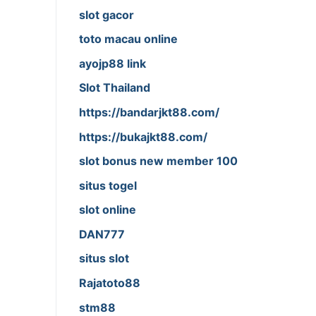
slot gacor
toto macau online
ayojp88 link
Slot Thailand
https://bandarjkt88.com/
https://bukajkt88.com/
slot bonus new member 100
situs togel
slot online
DAN777
situs slot
Rajatoto88
stm88