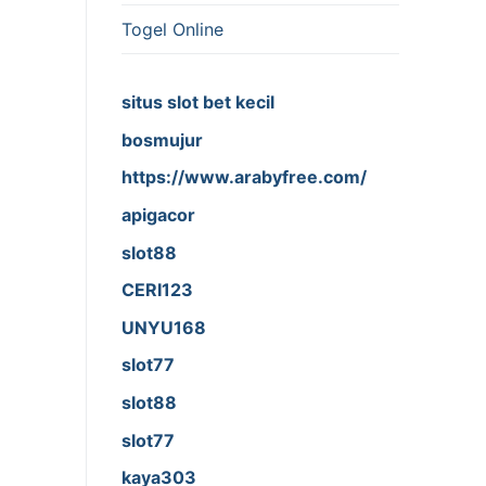
Togel Online
situs slot bet kecil
bosmujur
https://www.arabyfree.com/
apigacor
slot88
CERI123
UNYU168
slot77
slot88
slot77
kaya303