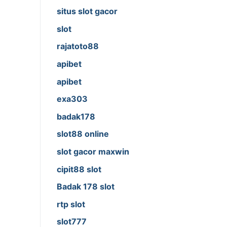
situs slot gacor
slot
rajatoto88
apibet
apibet
exa303
badak178
slot88 online
slot gacor maxwin
cipit88 slot
Badak 178 slot
rtp slot
slot777