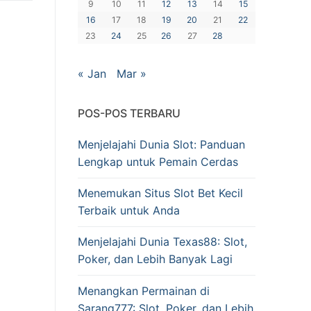
9
10
11
12
13
14
15
16
17
18
19
20
21
22
23
24
25
26
27
28
« Jan
Mar »
POS-POS TERBARU
Menjelajahi Dunia Slot: Panduan
Lengkap untuk Pemain Cerdas
Menemukan Situs Slot Bet Kecil
Terbaik untuk Anda
Menjelajahi Dunia Texas88: Slot,
Poker, dan Lebih Banyak Lagi
Menangkan Permainan di
Sarang777: Slot, Poker, dan Lebih