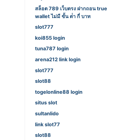
สล็อต 789 เว็บตรง ฝากถอน true
wallet ไม่มี ขั้น ต่ํา กี่ บาท
slot777
koi855 login
tuna787 login
arena212 link login
slot777
slot88
togelonline88 login
situs slot
sultanlido
link slot77
slot88