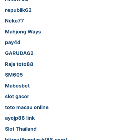
republik62
Neko77
Mahjong Ways
pay4d
GARUDA62
Raja toto88
SM605
Mabosbet
slot gacor
toto macau online
ayojp88 link
Slot Thailand
https://bandarjkt88.com/