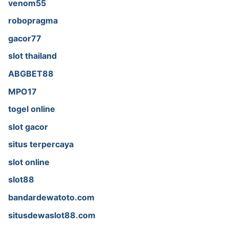
venom55
robopragma
gacor77
slot thailand
ABGBET88
MPO17
togel online
slot gacor
situs terpercaya
slot online
slot88
bandardewatoto.com
situsdewaslot88.com