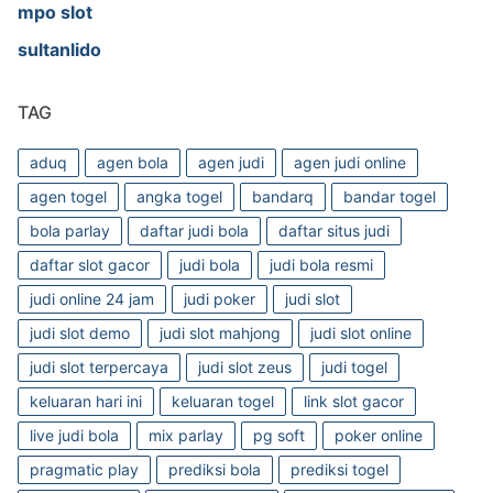
mpo slot
sultanlido
TAG
aduq
agen bola
agen judi
agen judi online
agen togel
angka togel
bandarq
bandar togel
bola parlay
daftar judi bola
daftar situs judi
daftar slot gacor
judi bola
judi bola resmi
judi online 24 jam
judi poker
judi slot
judi slot demo
judi slot mahjong
judi slot online
judi slot terpercaya
judi slot zeus
judi togel
keluaran hari ini
keluaran togel
link slot gacor
live judi bola
mix parlay
pg soft
poker online
pragmatic play
prediksi bola
prediksi togel