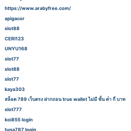
https://www.arabyfree.com/
apigacor
slot88
CERI123
UNYU168
slot77
slot88
slot77
kaya303
สล็อต 789 เว็บตรง ฝากถอน true wallet ไม่มี ขั้น ต่ํา กี่ บาท
slot777
koi855 login
tuna787 login