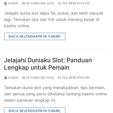
ADMIN
28 FEBRUARI 2026
TAK BERKATEGORI
Jelajahi dunia slot depo 5k, poker, dan lebih banyak
lagi. Temukan tips dan trik untuk menang besar di
kasino online.
BACA SELENGKAPNYA %RARR;
Jelajahi Duniaku Slot: Panduan
Lengkap untuk Pemain
ADMIN
28 FEBRUARI 2026
TAK BERKATEGORI
Temukan dunia slot yang menakjubkan, tips bermain,
dan semua yang perlu diketahui tentang kasino online
dalam panduan lengkap ini.
BACA SELENGKAPNYA %RARR;