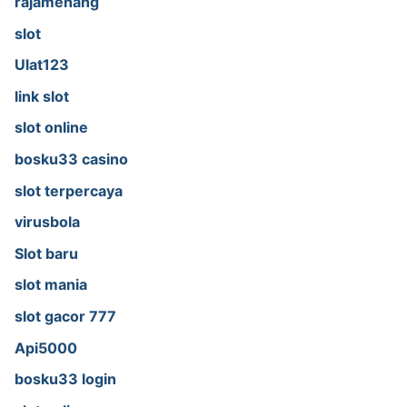
rajamenang
slot
Ulat123
link slot
slot online
bosku33 casino
slot terpercaya
virusbola
Slot baru
slot mania
slot gacor 777
Api5000
bosku33 login