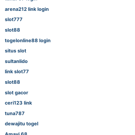
arena212 link login
slot777
slot88
togelonline88 login
situs slot
sultanlido
link slot77
slot88
slot gacor
ceri123 link
tuna787
dewajitu togel
Amavi 68