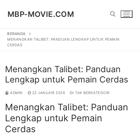
Lompat
ke
MBP-MOVIE.COM
konten
BERANDA
Cari:
MENANGKAN TALIBET: PANDUAN LENGKAP UNTUK PEMAIN
CERDAS
Menangkan Talibet: Panduan
Lengkap untuk Pemain Cerdas
ADMIN
22 JANUARI 2026
TAK BERKATEGORI
Menangkan Talibet: Panduan
Lengkap untuk Pemain
Cerdas