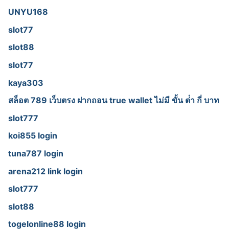
UNYU168
slot77
slot88
slot77
kaya303
สล็อต 789 เว็บตรง ฝากถอน true wallet ไม่มี ขั้น ต่ํา กี่ บาท
slot777
koi855 login
tuna787 login
arena212 link login
slot777
slot88
togelonline88 login