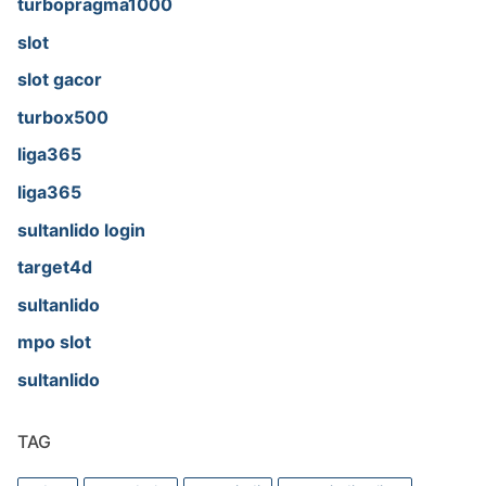
turbopragma1000
slot
slot gacor
turbox500
liga365
liga365
sultanlido login
target4d
sultanlido
mpo slot
sultanlido
TAG