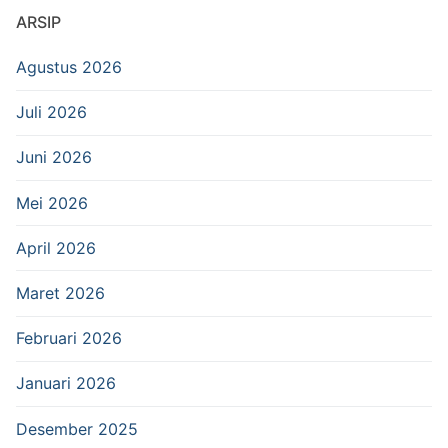
ARSIP
Agustus 2026
Juli 2026
Juni 2026
Mei 2026
April 2026
Maret 2026
Februari 2026
Januari 2026
Desember 2025