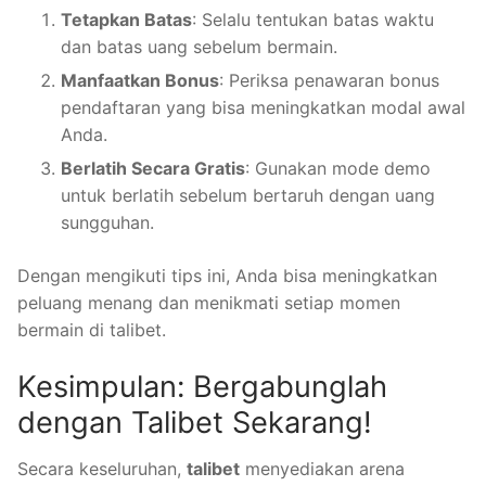
Tetapkan Batas
: Selalu tentukan batas waktu
dan batas uang sebelum bermain.
Manfaatkan Bonus
: Periksa penawaran bonus
pendaftaran yang bisa meningkatkan modal awal
Anda.
Berlatih Secara Gratis
: Gunakan mode demo
untuk berlatih sebelum bertaruh dengan uang
sungguhan.
Dengan mengikuti tips ini, Anda bisa meningkatkan
peluang menang dan menikmati setiap momen
bermain di talibet.
Kesimpulan: Bergabunglah
dengan Talibet Sekarang!
Secara keseluruhan,
talibet
menyediakan arena