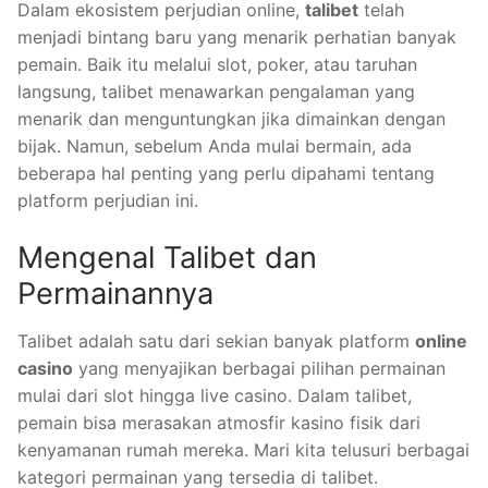
Dalam ekosistem perjudian online,
talibet
telah
menjadi bintang baru yang menarik perhatian banyak
pemain. Baik itu melalui slot, poker, atau taruhan
langsung, talibet menawarkan pengalaman yang
menarik dan menguntungkan jika dimainkan dengan
bijak. Namun, sebelum Anda mulai bermain, ada
beberapa hal penting yang perlu dipahami tentang
platform perjudian ini.
Mengenal Talibet dan
Permainannya
Talibet adalah satu dari sekian banyak platform
online
casino
yang menyajikan berbagai pilihan permainan
mulai dari slot hingga live casino. Dalam talibet,
pemain bisa merasakan atmosfir kasino fisik dari
kenyamanan rumah mereka. Mari kita telusuri berbagai
kategori permainan yang tersedia di talibet.