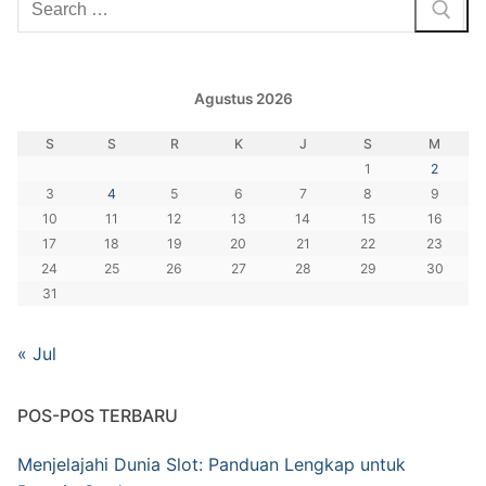
Agustus 2026
S
S
R
K
J
S
M
1
2
3
4
5
6
7
8
9
10
11
12
13
14
15
16
17
18
19
20
21
22
23
24
25
26
27
28
29
30
31
« Jul
POS-POS TERBARU
Menjelajahi Dunia Slot: Panduan Lengkap untuk