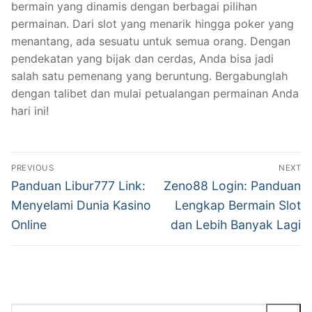
bermain yang dinamis dengan berbagai pilihan
permainan. Dari slot yang menarik hingga poker yang
menantang, ada sesuatu untuk semua orang. Dengan
pendekatan yang bijak dan cerdas, Anda bisa jadi
salah satu pemenang yang beruntung. Bergabunglah
dengan talibet dan mulai petualangan permainan Anda
hari ini!
Navigasi
PREVIOUS
NEXT
pos
Previous
Next
Panduan Libur777 Link:
Zeno88 Login: Panduan
post:
post:
Menyelami Dunia Kasino
Lengkap Bermain Slot
Online
dan Lebih Banyak Lagi
Cari: