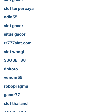
slot terpercaya
odin55
slot gacor
situs gacor
rr777slot.com
slot wangi
SBOBET88
dbltoto
venom55
robopragma
gacor77
slot thailand