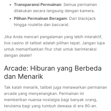
Transparansi Permainan
: Semua permainan
dilakukan secara langsung dengan kamera.
Pilihan Permainan Beragam
: Dari blackjack
hingga roulette dan baccarat.
Jika Anda mencari pengalaman yang lebih interaktif,
live casino di talibet adalah pilihan tepat. Jangan lupa
untuk memanfaatkan fitur chat untuk berinteraksi
dengan dealer!
Arcade: Hiburan yang Berbeda
dan Menarik
Tak kalah menarik, talibet juga menawarkan permainan
arcade yang menyenangkan. Permainan ini
memberikan nuansa nostalgia bagi banyak orang,
terutama bagi yang tumbuh dewasa di era 90-an.