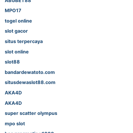
ABGBET88
MPO17
togel online
slot gacor
situs terpercaya
slot online
slot88
bandardewatoto.com
situsdewaslot88.com
AKA4D
AKA4D
super scatter olympus
mpo slot