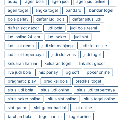
aduq
agen bola
agen judi
agen judi online
agen togel
angka togel
bandarq
bandar togel
bola parlay
daftar judi bola
daftar situs judi
daftar slot gacor
judi bola
judi bola resmi
judi online 24 jam
judi poker
judi slot
judi slot demo
judi slot mahjong
judi slot online
judi slot terpercaya
judi slot zeus
judi togel
keluaran hari ini
keluaran togel
link slot gacor
live judi bola
mix parlay
pg soft
poker online
pragmatic play
prediksi bola
prediksi togel
situs judi bola
situs judi online
situs judi terpercaya
situs poker online
situs slot online
situs togel online
slot gacor
slot gacor hari ini
slot online
taruhan bola
togel hari ini
togel online