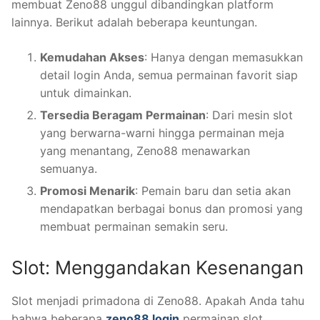
membuat Zeno88 unggul dibandingkan platform
lainnya. Berikut adalah beberapa keuntungan.
Kemudahan Akses
: Hanya dengan memasukkan
detail login Anda, semua permainan favorit siap
untuk dimainkan.
Tersedia Beragam Permainan
: Dari mesin slot
yang berwarna-warni hingga permainan meja
yang menantang, Zeno88 menawarkan
semuanya.
Promosi Menarik
: Pemain baru dan setia akan
mendapatkan berbagai bonus dan promosi yang
membuat permainan semakin seru.
Slot: Menggandakan Kesenangan
Slot menjadi primadona di Zeno88. Apakah Anda tahu
bahwa beberapa
zeno88 login
permainan slot