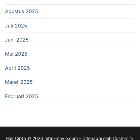
Agustus 2025
Juli 2025
Juni 2025
Mei 2025
April 2025
Maret 2025
Februari 2025
Hak Cipta © 2026 mbp-movie.com – Ditenagai oleh
Customify
.