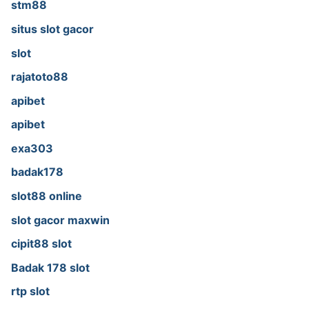
stm88
situs slot gacor
slot
rajatoto88
apibet
apibet
exa303
badak178
slot88 online
slot gacor maxwin
cipit88 slot
Badak 178 slot
rtp slot