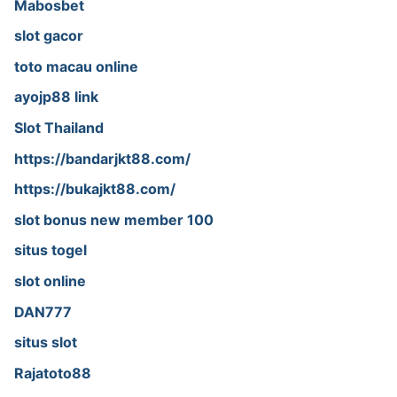
Mabosbet
slot gacor
toto macau online
ayojp88 link
Slot Thailand
https://bandarjkt88.com/
https://bukajkt88.com/
slot bonus new member 100
situs togel
slot online
DAN777
situs slot
Rajatoto88