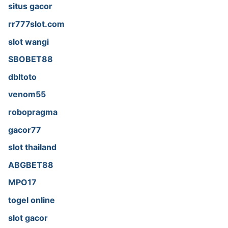
situs gacor
rr777slot.com
slot wangi
SBOBET88
dbltoto
venom55
robopragma
gacor77
slot thailand
ABGBET88
MPO17
togel online
slot gacor