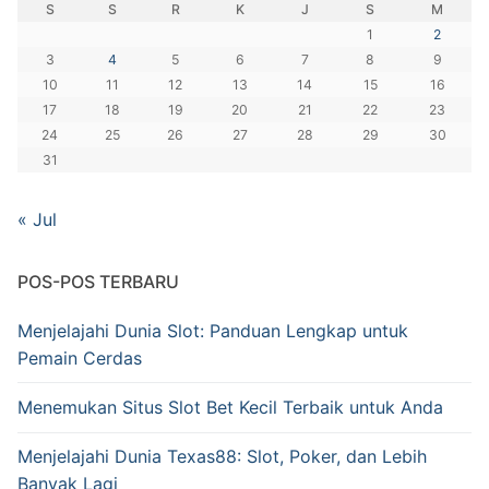
S
S
R
K
J
S
M
1
2
3
4
5
6
7
8
9
10
11
12
13
14
15
16
17
18
19
20
21
22
23
24
25
26
27
28
29
30
31
« Jul
POS-POS TERBARU
Menjelajahi Dunia Slot: Panduan Lengkap untuk
Pemain Cerdas
Menemukan Situs Slot Bet Kecil Terbaik untuk Anda
Menjelajahi Dunia Texas88: Slot, Poker, dan Lebih
Banyak Lagi