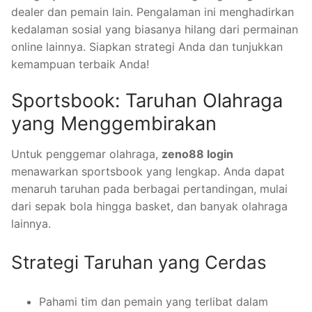
dealer dan pemain lain. Pengalaman ini menghadirkan
kedalaman sosial yang biasanya hilang dari permainan
online lainnya. Siapkan strategi Anda dan tunjukkan
kemampuan terbaik Anda!
Sportsbook: Taruhan Olahraga
yang Menggembirakan
Untuk penggemar olahraga,
zeno88 login
menawarkan sportsbook yang lengkap. Anda dapat
menaruh taruhan pada berbagai pertandingan, mulai
dari sepak bola hingga basket, dan banyak olahraga
lainnya.
Strategi Taruhan yang Cerdas
Pahami tim dan pemain yang terlibat dalam