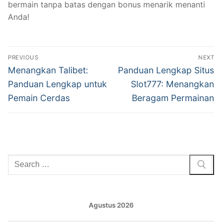
bermain tanpa batas dengan bonus menarik menanti
Anda!
Navigasi
PREVIOUS
NEXT
pos
Previous
Next
Menangkan Talibet:
Panduan Lengkap Situs
post:
post:
Panduan Lengkap untuk
Slot777: Menangkan
Pemain Cerdas
Beragam Permainan
Cari:
Agustus 2026