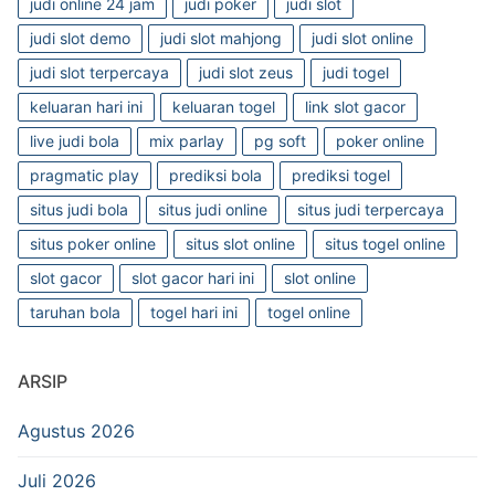
judi online 24 jam
judi poker
judi slot
judi slot demo
judi slot mahjong
judi slot online
judi slot terpercaya
judi slot zeus
judi togel
keluaran hari ini
keluaran togel
link slot gacor
live judi bola
mix parlay
pg soft
poker online
pragmatic play
prediksi bola
prediksi togel
situs judi bola
situs judi online
situs judi terpercaya
situs poker online
situs slot online
situs togel online
slot gacor
slot gacor hari ini
slot online
taruhan bola
togel hari ini
togel online
ARSIP
Agustus 2026
Juli 2026