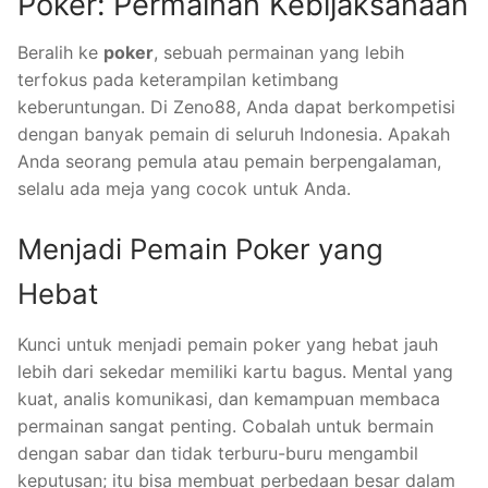
Poker: Permainan Kebijaksanaan
Beralih ke
poker
, sebuah permainan yang lebih
terfokus pada keterampilan ketimbang
keberuntungan. Di Zeno88, Anda dapat berkompetisi
dengan banyak pemain di seluruh Indonesia. Apakah
Anda seorang pemula atau pemain berpengalaman,
selalu ada meja yang cocok untuk Anda.
Menjadi Pemain Poker yang
Hebat
Kunci untuk menjadi pemain poker yang hebat jauh
lebih dari sekedar memiliki kartu bagus. Mental yang
kuat, analis komunikasi, dan kemampuan membaca
permainan sangat penting. Cobalah untuk bermain
dengan sabar dan tidak terburu-buru mengambil
keputusan; itu bisa membuat perbedaan besar dalam