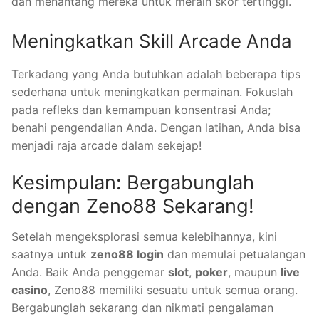
dan menantang mereka untuk meraih skor tertinggi.
Meningkatkan Skill Arcade Anda
Terkadang yang Anda butuhkan adalah beberapa tips
sederhana untuk meningkatkan permainan. Fokuslah
pada refleks dan kemampuan konsentrasi Anda;
benahi pengendalian Anda. Dengan latihan, Anda bisa
menjadi raja arcade dalam sekejap!
Kesimpulan: Bergabunglah
dengan Zeno88 Sekarang!
Setelah mengeksplorasi semua kelebihannya, kini
saatnya untuk
zeno88 login
dan memulai petualangan
Anda. Baik Anda penggemar
slot
,
poker
, maupun
live
casino
, Zeno88 memiliki sesuatu untuk semua orang.
Bergabunglah sekarang dan nikmati pengalaman