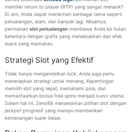
memiliki return to player (RTP) yang sangat menarik?
Di sini, Anda dapat menikmati berbagai tema seperti
petualangan, alam, dan banyak lagi. Misalnya,
permainan
slot petualangan
membawa Anda ke hutan
belantara dengan grafis yang menakjubkan dan efek
suara yang memukau.
Strategi Slot yang Efektif
Tidak hanya mengandalkan luck, Anda juga perlu
menerapkan strategi untuk menang. Kepentingan
memilih slot yang tepat, memahami pola, dan
memanfaatkan bonus free spins menjadi kunci utama.
Dalam hal ini, Zeno88 menawarkan pilihan slot dengan
jackpot progresif yang mampu memberikan
kemenangan super besar.